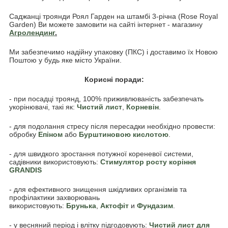
Саджанці троянди Роял Гарден на штамбі 3-річна (Rose Royal
Garden) Ви можете замовити на сайті інтернет - магазину
Агролендинг
.
Ми забезпечимо надійну упаковку (ПКС) і доставимо їх Новою
Поштою у будь яке місто України.
Корисні поради:
- при посадці троянд, 100% приживлюваність забезпечать
укорінювачі, такі як:
Чистий лист
,
Корневін
.
- для подолання стресу після пересадки необхідно провести:
обробку
Епіном
або
Бурштиновою кислотою
.
- для швидкого зростання потужної кореневої системи,
садівники використовують:
Стимулятор росту коріння
GRANDIS
- для ефективного знищення шкідливих організмів та
профілактики захворювань
використовують:
Брунька
,
Акто
фіт
и
Фундазим
.
- у весняний період і влітку підгодовують:
Чистий лист для