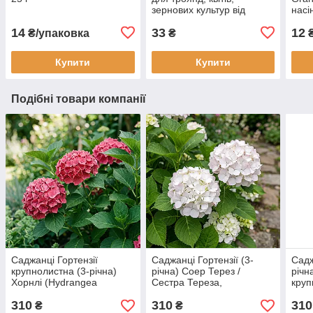
зернових культур від
насі
Ukravit (оригінал)
14
33
12
₴/упаковка
₴
Купити
Купити
Подібні товари компанії
Саджанці Гортензії
Саджанці Гортензії (3-
Садж
крупнолистна (3-річна)
річна) Соер Терез /
річн
Хорнлі (Hydrangea
Сестра Тереза,
круп
macrophylla Hornli) С3
крупнолистна (Hydrangea
macr
310
310
310
macrophylla Soeur
₴
₴