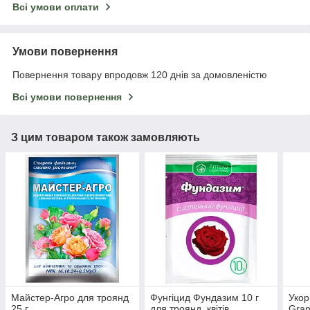
Всі умови оплати
Умови повернення
Повернення товару впродовж 120 днів за домовленістю
Всі умови повернення
З цим товаром також замовляють
Майстер-Агро для троянд
Фунгіцид Фундазим 10 г
Укор
25 г
для троянд, квітів,
Gran