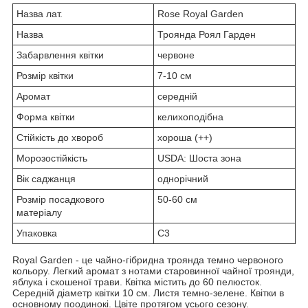
Назва лат.
Rose Royal Garden
Назва
Троянда Роял Гарден
Забарвлення квітки
червоне
Розмір квітки
7-10 см
Аромат
середній
Форма квітки
келихоподібна
Стійкість до хвороб
хороша (++)
Морозостійкість
USDA: Шоста зона
Вік саджанця
однорічний
Розмір посадкового
50-60 см
матеріалу
Упаковка
С3
Royal Garden - це чайно-гібридна троянда темно червоного
кольору. Легкий аромат з нотами старовинної чайної троянди,
яблука і скошеної трави. Квітка містить до 60 пелюсток.
Середній діаметр квітки 10 см. Листя темно-зелене. Квітки в
основному поодинокі. Цвіте протягом усього сезону.