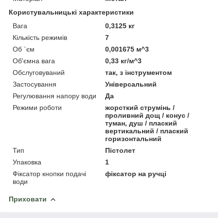
Користувальницькі характеристики
Вага
0,3125 кг
Кількість режимів
7
Об `єм
0,001675 м^3
Об'ємна вага
0,33 кг/м^3
Обслуговуваний
так, з інструментом
Застосування
Універсальний
Регулювання напору води
Да
Режими роботи
жорсткий струмінь /
проливний дощ / конус /
туман, душ / плаский
вертикальний / плаский
горизонтальний
Тип
Пістолет
Упаковка
1
Фіксатор кнопки подачі
фіксатор на ручці
води
Приховати