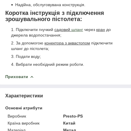
Надійна, обслуговувана конструкція.
Коротка інструкція з підключення
зрошувального пістолета:
Підключити гнучкий
садовий
шланг
через
кран
до
джерела водопостачання;
За допомогою
конектора з аквастопом
підключити
шланг до пістолета;
Подати воду;
Вибрати необхідний режим роботи.
Приховати
Характеристики
Основні атрибути
Виробник
Presto-PS
Країна виробник
Китай
Матеріал
Метал