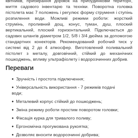
квітників, прибирання доріжок на прибудинковій території,
миття садового інвентарю та техніки. Поворотна головка
пістолета має 7 положень і регулює форму струменя і ступінь
розпилення води. Можливі режими роботи: жорсткий
струмінь, проливний дощ, конус, туман, душ, плоский
вертикальний, плоский горизонтальний. Підключається до
садових шлангів діаметром 1/2, 5/8 і 3/4 дюйма за допомогою
стандартних конекторів. Рекомендований робочий тиск у
системі від 2 до 4 атмосфер. Виготовлений поливальний
пістолет з металу, довговічний, стійкий до механічних
пошкоджень, впливу ультрафіолету і водорозчинних добрив.
Переваги
Зручність і простота підключення;
Універсальність використання - 7 режимів подачі
води;
Металевий корпус стійкий до пошкоджень;
Зміна режиму роботи простим поворотом головки;
Фіксація курка для тривалого поливу;
Ергономічна прогумована рукоятка;
Дозволяє вносити водорозчинні добрива;