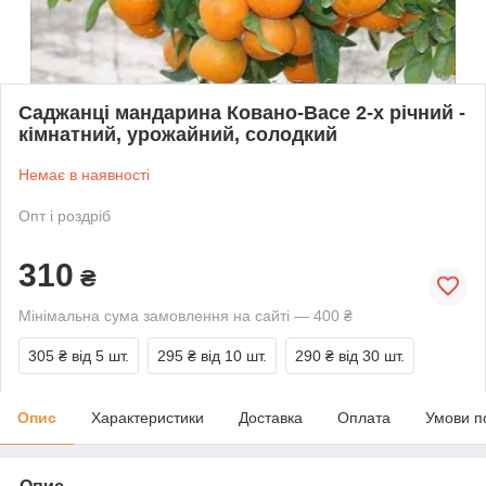
Саджанці мандарина Ковано-Васе 2-х річний -
кімнатний, урожайний, солодкий
Немає в наявності
Опт і роздріб
310
₴
Мінімальна сума замовлення на сайті — 400 ₴
305 ₴
від 5 шт.
295 ₴
від 10 шт.
290 ₴
від 30 шт.
Опис
Характеристики
Доставка
Оплата
Умови п