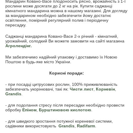
Мандарин Ковано-Васе плодоносить рясно, врожайність з 1-ї
рослини може досягати до 2 кг на рік. Купити саджанці
кімнатного мандарина можна в нашому магазині. Для догляду
за мандарином необхідно забезпечити йому достатнє
освітлення, помірний регулярний полив і періодичну
пересадку.
Саджанці мандарина Ковано-Васе 2-х річний - кімнатний,
урожайний, солодкий Ви можете замовити на сайті магазина
Агролендінг.
Ми забезпечимо надійний упаковку і доставимо їх Новою
Поштою в будь-яке місто України.
Корисні поради:
- при посадці цитрусових рослин, 100% приживлюваність
забезпечать укорінювачі, такі як:
Чисти лист
,
Корневін
,
Grandis
.
- для подолання стресу після пересадки необхідно провести
обробку
Епіном
,
Бурштиновою кислотою
.
- для швидкого зростання потужної кореневої системи,
садівники використовують
Grandis
,
Radifarm
.