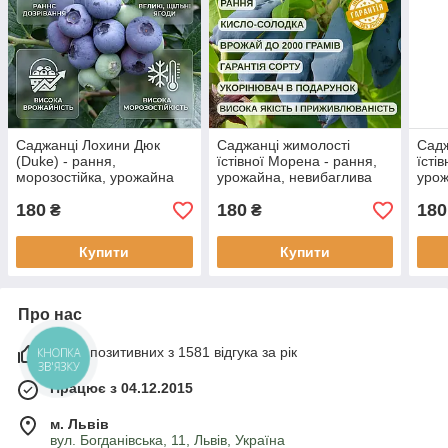
Саджанці Лохини Дюк
Саджанці жимолості
Садж
(Duke) - рання,
їстівної Морена - рання,
їсті
морозостійка, урожайна
урожайна, невибаглива
урож
(3-х річна) С2
(3-х річна) С1.5
річн
180
180
180
₴
₴
Купити
Купити
Про нас
100% позитивних з 1581 відгука за рік
КНОПКА
ЗВ'ЯЗКУ
Працює з 04.12.2015
м. Львів
вул. Богданівська, 11, Львів, Україна