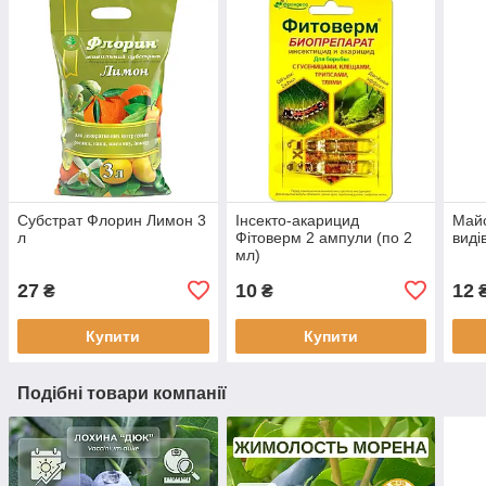
Субстрат Флорин Лимон 3
Інсекто-акарицид
Майс
л
Фітоверм 2 ампули (по 2
виді
мл)
27
10
12
₴
₴
₴
Купити
Купити
Подібні товари компанії