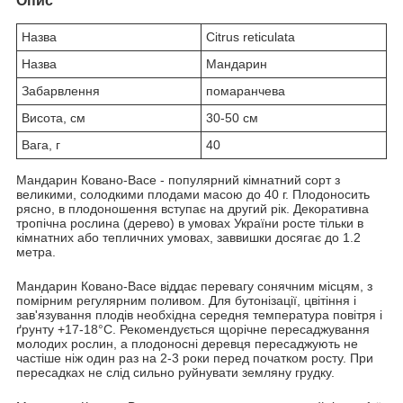
Опис
Назва
Сitrus reticulata
Назва
Мандарин
Забарвлення
помаранчева
Висота, см
30-50 см
Вага, г
40
Мандарин Ковано-Васе - популярний кімнатний сорт з
великими, солодкими плодами масою до 40 г. Плодоносить
рясно, в плодоношення вступає на другий рік. Декоративна
тропічна рослина (дерево) в умовах України росте тільки в
кімнатних або тепличних умовах, заввишки досягає до 1.2
метра.
Мандарин Ковано-Васе віддає перевагу сонячним місцям, з
помірним регулярним поливом. Для бутонізації, цвітіння і
зав'язування плодів необхідна середня температура повітря і
ґрунту +17-18°C. Рекомендується щорічне пересаджування
молодих рослин, а плодоносні деревця пересаджують не
частіше ніж один раз на 2-3 роки перед початком росту. При
пересадках не слід сильно руйнувати земляну грудку.