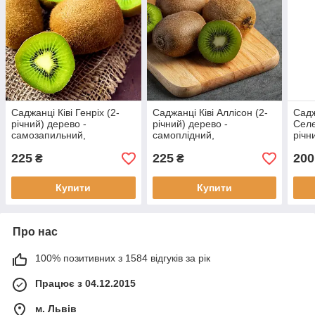
Саджанці Ківі Генріх (2-
Саджанці Ківі Аллісон (2-
Садж
річний) дерево -
річний) дерево -
Селе
самозапильний,
самоплідний,
річн
великоплідний,
великоплідний, високо
моро
225
225
200
морозостійкий
морозостійкий
₴
₴
Купити
Купити
Про нас
100% позитивних з 1584 відгуків за рік
Працює з 04.12.2015
м. Львів