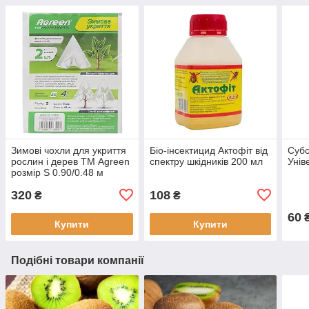
Зимові чохли для укриття
Біо-інсектицид Актофіт від
Субс
рослин і дерев ТМ Agreen
спектру шкідників 200 мл
Унів
розмір S 0.90/0.48 м
320
108
₴
₴
60
Купити
Купити
Подібні товари компанії