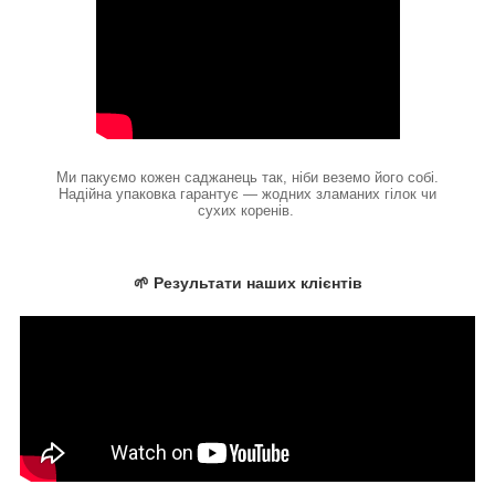
Ми пакуємо кожен саджанець так, ніби веземо його собі.
Надійна упаковка гарантує — жодних зламаних гілок чи
сухих коренів.
🌱 Результати наших клієнтів