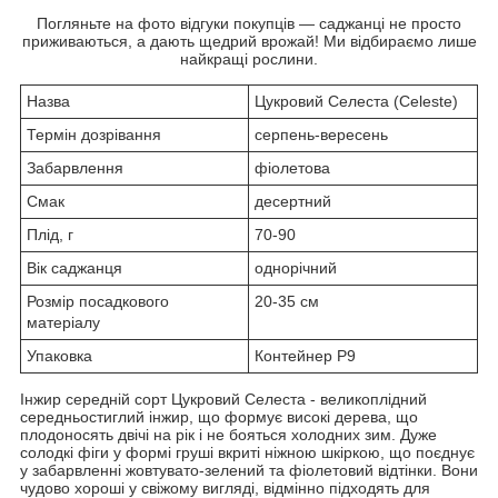
Погляньте на фото відгуки покупців — саджанці не просто
приживаються, а дають щедрий врожай! Ми відбираємо лише
найкращі рослини.
Назва
Цукровий Селеста (
Celeste
)
Термін дозрівання
серпень-вересень
Забарвлення
фіолетова
Смак
десертний
Плід, г
70-90
Вік саджанця
однорічний
Розмір посадкового
20-35 см
матеріалу
Упаковка
Контейнер Р9
Інжир середній сорт Цукровий Селеста - великоплідний
середньостиглий інжир, що формує високі дерева, що
плодоносять двічі на рік і не бояться холодних зим. Дуже
солодкі фіги у формі груші вкриті ніжною шкіркою, що поєднує
у забарвленні жовтувато-зелений та фіолетовий відтінки. Вони
чудово хороші у свіжому вигляді, відмінно підходять для