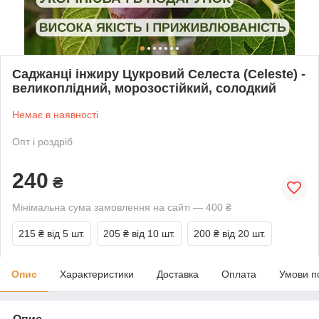
Саджанці інжиру Цукровий Селеста (Celeste) -
великоплідний, морозостійкий, солодкий
Немає в наявності
Опт і роздріб
240
₴
Мінімальна сума замовлення на сайті — 400 ₴
215 ₴
від 5 шт.
205 ₴
від 10 шт.
200 ₴
від 20 шт.
Опис
Характеристики
Доставка
Оплата
Умови п