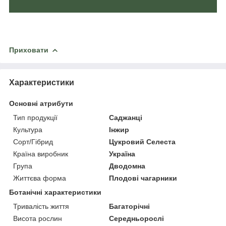
Приховати
Характеристики
Основні атрибути
Тип продукції
Саджанці
Культура
Інжир
Сорт/Гібрид
Цукровий Селеста
Країна виробник
Україна
Група
Дводомна
Життєва форма
Плодові чагарники
Ботанічні характеристики
Тривалість життя
Багаторічні
Висота рослин
Середньорослі