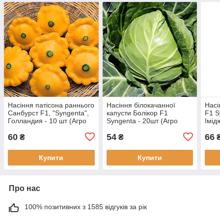
Насіння патісона раннього
Насіння білокачанної
Насі
Санбурст F1, "Syngenta",
капусти Болікор F1
F1 S
Голландия - 10 шт (Агро
Syngenta - 20шт (Агро
Імід
Імідж)
Імідж)
60
54
66
₴
₴
Купити
Купити
Про нас
100% позитивних з 1585 відгуків за рік