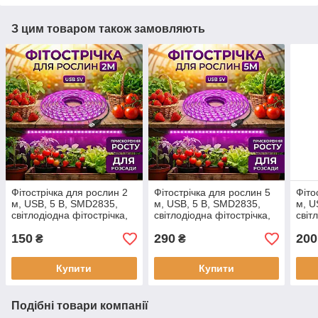
З цим товаром також замовляють
Фітострічка для рослин 2
Фітострічка для рослин 5
Фіто
м, USB, 5 В, SMD2835,
м, USB, 5 В, SMD2835,
м, U
світлодіодна фітострічка,
світлодіодна фітострічка,
світ
стрічка для розсади
стрічка для розсади
стрі
150
290
200
₴
₴
Купити
Купити
Подібні товари компанії