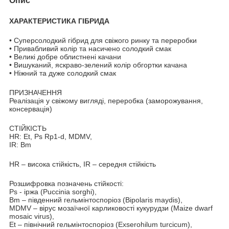
Опис
ХАРАКТЕРИСТИКА ГІБРИДА
• Суперсолодкий гібрид для свіжого ринку та переробки
• Привабливий колір та насичено солодкий смак
• Великі добре облистнені качани
• Вишуканий, яскраво-зелений колір обгортки качана
• Ніжний та дуже солодкий смак
ПРИЗНАЧЕННЯ
Реалізація у свіжому вигляді, переробка (заморожування,
консервація)
СТІЙКІСТЬ
HR: Et, Ps Rp1-d, MDMV,
IR: Bm
HR – висока стійкість, IR – середня стійкість
Розшифровка позначень стійкості:
Ps - іржа (Puccinia sorghi),
Bm – південний гельмінтоспоріоз (Bipolaris maydis),
MDMV – вірус мозаїчної карликовості кукурудзи (Maize dwarf
mosaic virus),
Et – північний гельмінтоспоріоз (Exserohilum turcicum),