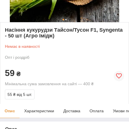
Насіння кукурудзи Тайсон/Тусон F1, Syngenta
- 50 шт (Агро Імідж)
Немає в наявності
Опт і роздріб
59
₴
Мінімальна сума замовлення на сайті — 400 ₴
55 ₴
від 5 шт.
Опис
Характеристики
Доставка
Оплата
Умови п