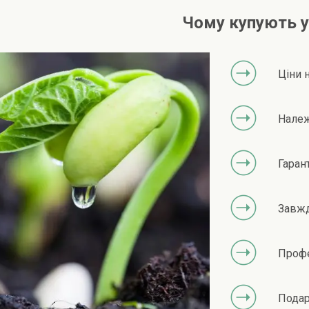
Чому купують у
Ціни 
Належ
Гарант
Завжд
Профе
Подар