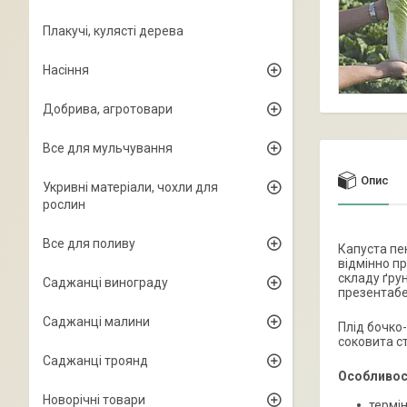
Плакучі, кулясті дерева
Насіння
Добрива, агротовари
Все для мульчування
Опис
Укривні матеріали, чохли для
рослин
Все для поливу
Капуста пек
відмінно пр
складу ґрун
Саджанці винограду
презентабел
Саджанці малини
Плід бочко
соковита ст
Саджанці троянд
Особливост
Новорічні товари
термін