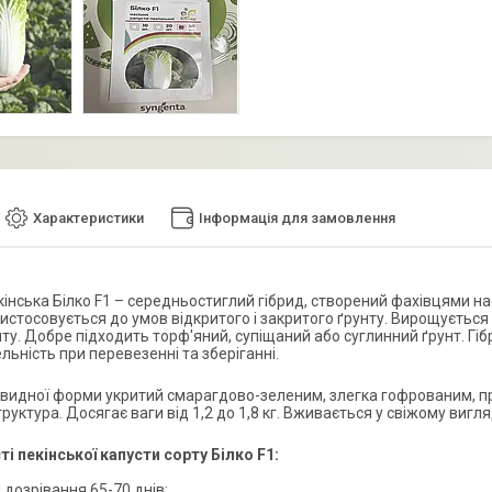
Характеристики
Інформація для замовлення
інська Білко F1 – середньостиглий гібрид, створений фахівцями нас
истосовується до умов відкритого і закритого ґрунту. Вирощується 
ту. Добре підходить торф'яний, супіщаний або суглинний ґрунт. Гібр
ьність при перевезенні та зберіганні.
-видної форми укритий смарагдово-зеленим, злегка гофрованим, пр
руктура. Досягає ваги від 1,2 до 1,8 кг. Вживається у свіжому вигля
і пекінської капусти сорту Білко F1:
 дозрівання 65-70 днів;