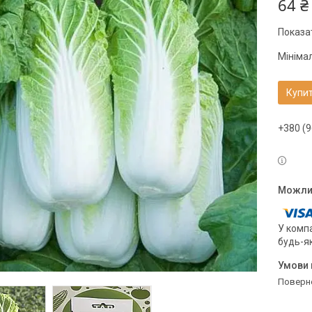
64 ₴
Показат
Мініма
Купи
+380 (9
У компа
будь-я
поверн