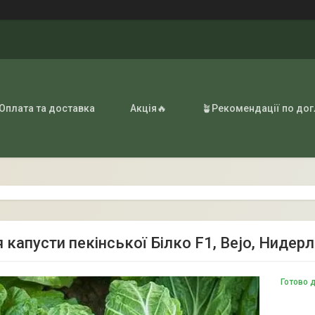
 Оплата та доставка
Акція🔥
🪴Рекомендації по до
 капусти пекінської Білко F1, Bejo, Нидер
Готово 