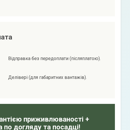
лата
Відправка без передоплати (післяплатою).
Делівері (для габаритних вантажів).
рантією приживлюваності +
 по догляду та посадці!