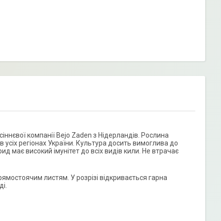
іннєвої компанії Bejo Zaden з Нідерландів. Рослина
в усіх регіонах України. Культура досить вимоглива до
ид має високий імунітет до всіх видів кили. Не втрачає
ямостоячим листям. У розрізі відкривається гарна
ді.