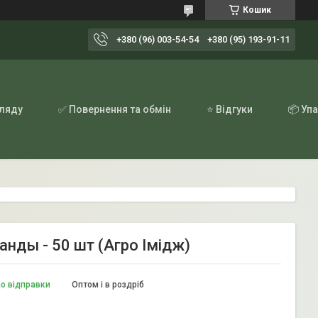
Кошик
+380 (96) 003-54-54
+380 (95) 193-91-11
гляду
✅ Повернення та обмін
⭐ Відгуки
📦 Уп
ланды - 50 шт (Агро Імідж)
до відправки
Оптом і в роздріб