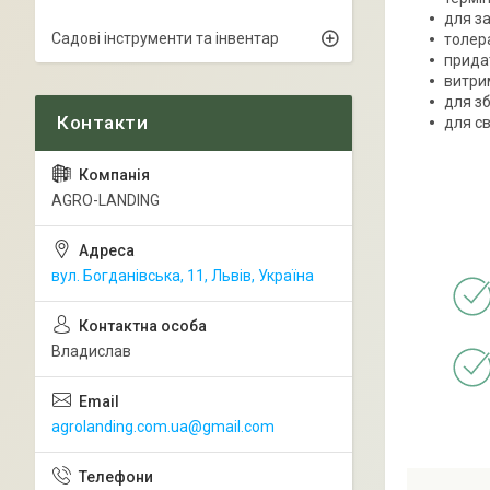
для за
Садові інструменти та інвентар
толер
придат
витри
для зб
для св
AGRO-LANDING
вул. Богданівська, 11, Львів, Україна
Владислав
agrolanding.com.ua@gmail.com