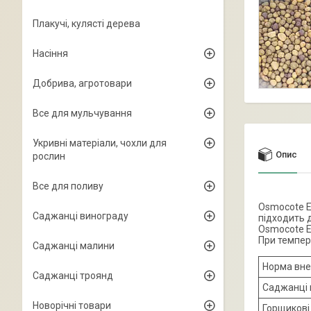
Плакучі, кулясті дерева
Насіння
Добрива, агротовари
Все для мульчування
Укривні матеріали, чохли для
Опис
рослин
Все для поливу
Osmocote E
Саджанці винограду
підходить 
Osmocote E
При темпера
Саджанці малини
Норма вне
Саджанці троянд
Саджанці 
Новорічні товари
Горщикові