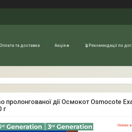
 Оплата та доставка
Акція🔥
🪴Рекомендації по до
о пролонгованої дії Осмокот Osmocote Exa
0 г
Немає в