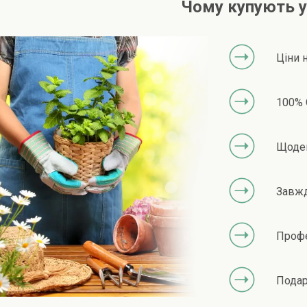
Чому купують у
Ціни 
100% 
Щоден
Завжд
Профе
Подар