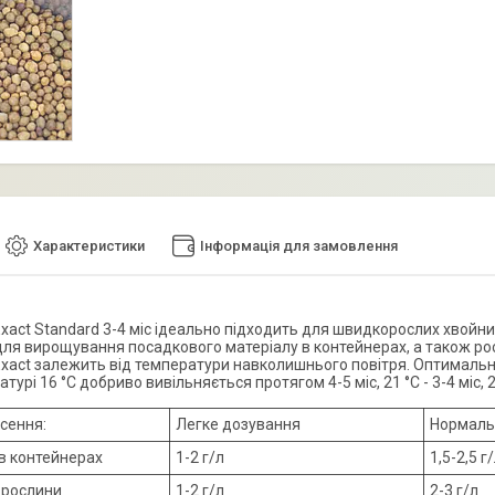
Характеристики
Інформація для замовлення
xact Standard 3-4 міс ідеально підходить для швидкорослих хвойних
для вирощування посадкового матеріалу в контейнерах, а також рос
xact залежить від температури навколишнього повітря. Оптималь
турі 16 °С добриво вивільняється протягом 4-5 міс, 21 °С - 3-4 міс, 26
сення:
Легке дозування
Нормаль
в контейнерах
1-2 г/л
1,5-2,5 г
 рослини
1-2 г/л
2-3 г/л