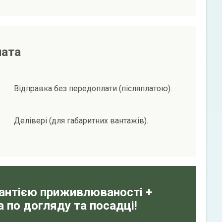
лата
Відправка без передоплати (післяплатою).
Делівері (для габаритних вантажів).
рантією приживлюваності +
 по догляду та посадці!