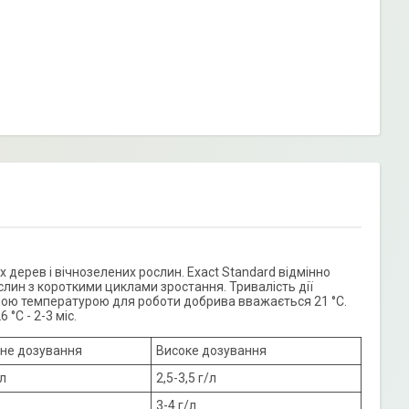
 дерев і вічнозелених рослин. Exact Standard відмінно
лин з короткими циклами зростання. Тривалість дії
ною температурою для роботи добрива вважається 21 °С.
 °С - 2-3 міс.
не дозування
Високе дозування
/л
2,5-3,5 г/л
3-4 г/л