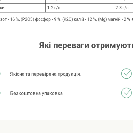
ки
1-2 г/л
2-3 г/л
азот - 16 %, (P2O5) фосфор - 9 %, (K2O) калій - 12 %, (Mg) магній - 2 
Які переваги отримують
Якісна та перевірена продукція.
Безкоштовна упаковка.