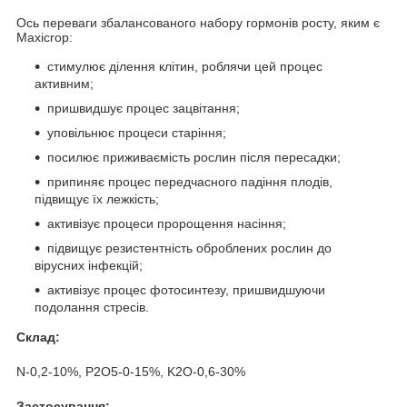
Ось переваги збалансованого набору гормонів росту, яким є
Maxicrop:
стимулює ділення клітин, роблячи цей процес
активним;
пришвидшує процес зацвітання;
уповільнює процеси старіння;
посилює приживаємість рослин після пересадки;
припиняє процес передчасного падіння плодів,
підвищує їх лежкість;
активізує процеси пророщення насіння;
підвищує резистентність оброблених рослин до
вірусних інфекцій;
активізує процес фотосинтезу, пришвидшуючи
подолання стресів.
Склад:
N-0,2-10%, P
2
O
5
-0-15%, K
2
O-0,6-30%
Застосування: