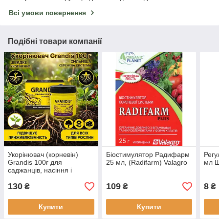
Всі умови повернення
Подібні товари компанії
Укорінювач (корневін)
Біостимулятор Радифарм
Регу
Grandis 100г для
25 мл, (Radifarm) Valagro
мл 
саджанців, насіння і
розсади
130
109
8
₴
₴
₴
Купити
Купити