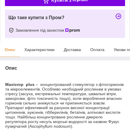
Купити з
Що таке купити з Пром?
Замовлення під захистом
Опис
Характеристики
Доставка
Оплата
Умови п
Опис
Maxicrop
plus
– концентрований стимулятор з фітогормонів
та мікроелементів. Особливо необхідний рослинам в умовах
стресу (засуха, екстремальні температури, шквальні вітри,
заморозки, фіто токсичність тощо), коли вироблення власних
гормонів сильно знижується чи припиняється зовсім.
Препарат ефективний за рахунок високої концентрації
цитокінінів, ауксинів, гібберилінів, бетаїнів, алгінової кислоти
тощо. Найбільш концентроване рослинне джерело
регулятора росту несуть морські водорості за назвою Фукус
пузирчатий (Ascophyllum nodosum).