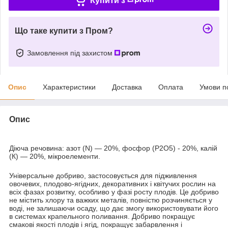
Купити з
Що таке купити з Пром?
Замовлення під захистом
Опис
Характеристики
Доставка
Оплата
Умови п
Опис
Діюча речовина: азот (N) — 20%, фосфор (P
2
O
5
)
- 20%, калій
(К) — 20%, мікроелементи.
Універсальне добриво, застосовується для підживлення
овочевих, плодово-ягідних, декоративних і квітучих рослин на
всіх фазах розвитку, особливо у фазі росту плодів. Це добриво
не містить хлору та важких металів, повністю розчиняється у
воді, не залишаючи осаду, що дає змогу використовувати його
в системах крапельного поливання. Добриво покращує
смакові якості плодів і ягід, покращує забарвлення і