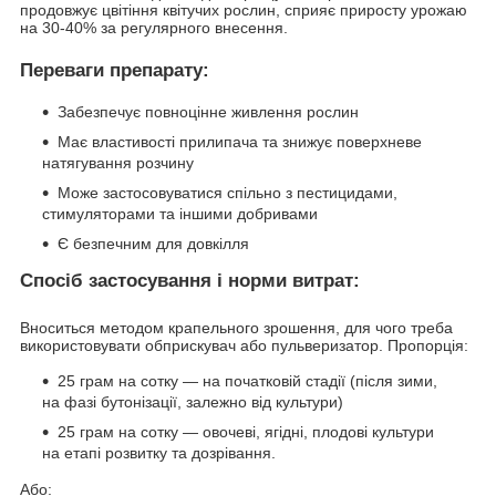
продовжує цвітіння квітучих рослин, сприяє приросту урожаю
на 30-40% за регулярного внесення.
Переваги препарату:
Забезпечує повноцінне живлення рослин
Має властивості прилипача та знижує поверхневе
натягування розчину
Може застосовуватися спільно з пестицидами,
стимуляторами та іншими добривами
Є безпечним для довкілля
Спосіб застосування і норми витрат:
Вноситься методом крапельного зрошення, для чого треба
використовувати обприскувач або пульверизатор. Пропорція:
25 грам на сотку — на початковій стадії (після зими,
на фазі бутонізації, залежно від культури)
25 грам на сотку — овочеві, ягідні, плодові культури
на етапі розвитку та дозрівання.
Або: