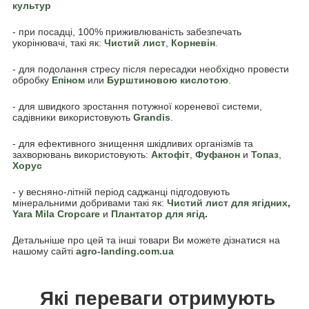
культур
- при посадці, 100% приживлюваність забезпечать
укорінювачі, такі як:
Чистий лист
,
Корневін
.
- для подолання стресу після пересадки необхідно провести
обробку
Епіном
или
Бурштиновою кислотою
.
- для швидкого зростання потужної кореневої системи,
садівники використовують
Grandis
.
- для ефективного знищення шкідливих організмів та
захворювань використовують:
Акто
фіт
,
Фуфанон
и
Топаз
,
Хорус
- у весняно-літній період саджанці підгодовують
мінеральними добривами такі як:
Чистий лист для ягідних
,
Yara Mila Cropcare
и
Плантатор для ягід
.
Детальніше про цей та інші товари Ви можете дізнатися на
нашому сайті
agro-landing.com.ua
Які переваги отримують