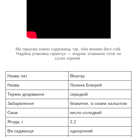
Ми пакуємо кожен саджанець так, ніби веземо його собі.
Надійна упаковка гарантує — жодних зламаних гілок чи
сухих коренів.
Назва лат.
Blueray
Назва
Лохина Блюрей
Термін дозрівання
середній
Забарвлення
блакитне, із сизим нальотом
Смак
кисло-солодкий
Ягода, г
2,2
Вік саджанця
однорічний