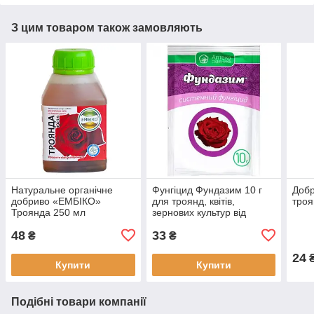
З цим товаром також замовляють
Натуральне органічне
Фунгіцид Фундазим 10 г
Добр
добриво «ЕМБІКО»
для троянд, квітів,
троя
Троянда 250 мл
зернових культур від
Ukravit (оригінал)
48
33
₴
₴
24
Купити
Купити
Подібні товари компанії