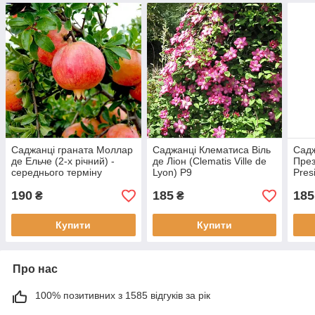
Саджанці граната Моллар
Саджанці Клематиса Віль
Садж
де Ельче (2-х річний) -
де Ліон (Clematis Ville de
През
середнього терміну
Lyon) Р9
Pres
дозрівання, невибагливий,
190
185
185
великоплідний
₴
₴
Купити
Купити
Про нас
100% позитивних з 1585 відгуків за рік