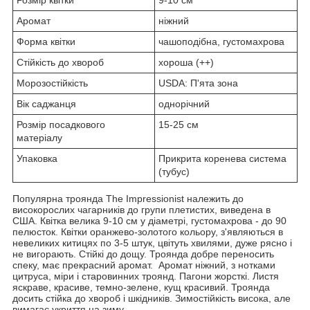
Аромат
ніжний
Форма квітки
чашоподібна, густомахрова
Стійкість до хвороб
хороша (++)
Морозостійкість
USDA: П'ята зона
Вік саджанця
однорічний
Розмір посадкового
15-25 см
матеріалу
Упаковка
Прикрита коренева система
(тубус)
Популярна троянда The Impressionist належить до
високорослих чагарників до групи плетистих, виведена в
США. Квітка велика 9-10 см у діаметрі, густомахрова - до 90
пелюсток. Квітки оранжево-золотого кольору, з'являються в
невеликих китицях по 3-5 штук, цвітуть хвилями, дуже рясно і
не вигорають. Стійкі до дощу. Троянда добре переносить
спеку, має прекрасний аромат. Аромат ніжний, з нотками
цитруса, міри і старовинних троянд. Пагони жорсткі. Листя
яскраве, красиве, темно-зелене, кущ красивий. Троянда
досить стійка до хвороб і шкідників. Зимостійкість висока, але
вимагає укриття на зиму.