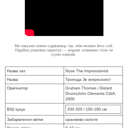
Ми пакуємо кожен саджанець так, ніби веземо його собі.
Надійна упаковка гарантує — жодних зламаних гілок чи
сухих коренів.
Назва лат.
Rose The Impressionist
Назва
Троянда Зе імпресіоніст
Оригінатор
Graham Thomas і Distant
DrumsJohn Clements США,
2000
В/Ш куща
200-320 / 150-180 см
Забарвлення квітки
оранжево-золоте
Розмір квітки
9-10 см