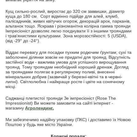
Кущ сильно-рослий, виростає до 320 см заввишки, діаметр
куща до 180 см. Сорт відмінно підійде для алей, клумб,
палісадників, живих квітучих огорож, декорацій арок, парканів,
альтанок тощо. Яскрава і різноманітна колірна гамма троянди
Імпресіоніст дозволяє легко поєднувати її з іншими трояндами
і трав'янистими культурами. Зона морозостійкості: 5 (USDA),
(від -29° до -24°).
Віддає перевагу для посадки пухким родючим ґрунтам; сухі та
заболочені ділянки зовсім не придатні для троянд. Відсутність
застійної води - важлива умова для успішного вирощування
троянд. Тому трояндам необхідний хороший дренаж. Догляд
за трояндами полягає в регулярному поливі, внесенні
мінеральних добрив (зазвичай у березні-квітні та в червні-
липні). Світлолюбна і найкраще росте і цвіте на сонячному
місці.
Саджанці плетистої троянди Зе імпресіоніст (Rose The
Impressionist) Ви можете замовити на сайті інтернет -
магазину
Агролендинг
.
Ми забезпечимо надійну упаковку (ПКС) і доставимо їх Новою
Поштою у будь яке місто України.
Корисні поради: