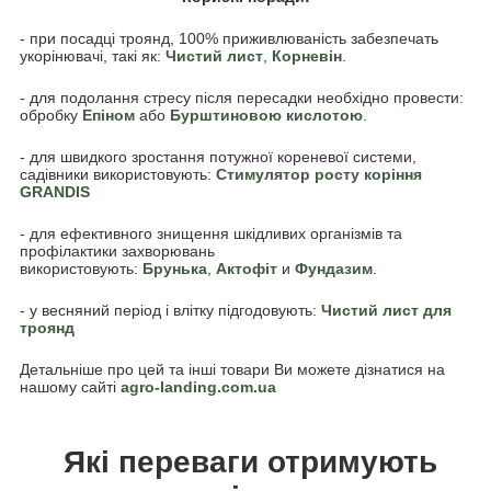
- при посадці троянд, 100% приживлюваність забезпечать
укорінювачі, такі як:
Чистий лист
,
Корневін
.
- для подолання стресу після пересадки необхідно провести:
обробку
Епіном
або
Бурштиновою кислотою
.
- для швидкого зростання потужної кореневої системи,
садівники використовують:
Стимулятор росту коріння
GRANDIS
- для ефективного знищення шкідливих організмів та
профілактики захворювань
використовують:
Брунька
,
Акто
фіт
и
Фундазим
.
- у весняний період і влітку підгодовують:
Чистий лист для
троянд
Детальніше про цей та інші товари Ви можете дізнатися на
нашому сайті
agro-landing.com.ua
Які переваги отримують