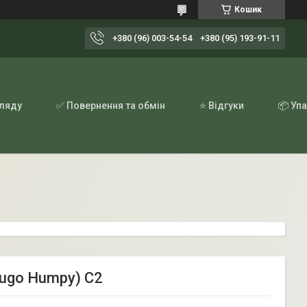
Кошик
+380 (96) 003-54-54
+380 (95) 193-91-11
гляду
✅ Повернення та обмін
⭐ Відгуки
📦 Уп
mugo Humpy) С2