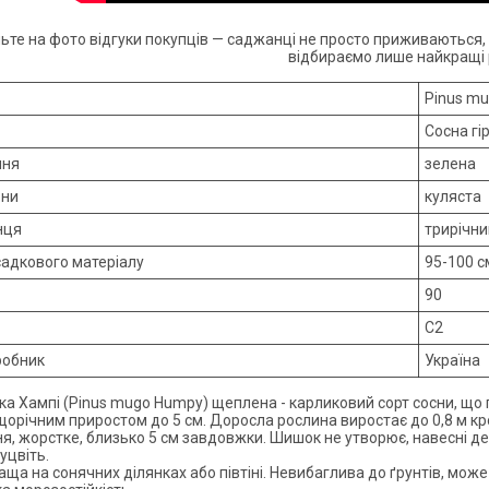
ьте на фото відгуки покупців — саджанці не просто приживаються,
відбираємо лише найкращі 
Pinus m
Сосна гі
ння
зелена
они
куляста
нця
трирічни
садкового матеріалу
95-100 с
90
С2
робник
Україна
ька Хампі (Pinus mugo Humpy) щеплена - карликовий сорт сосни, що 
щорічним приростом до 5 см. Доросла рослина виростає до 0,8 м кр
я, жорстке, близько 5 см завдовжки. Шишок не утворює, навесні
уцвіть.
ща на сонячних ділянках або півтіні. Невибаглива до ґрунтів, може