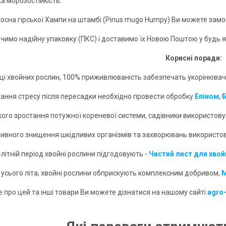
а морозостійкість.
осна гірської Хампи на штамбі (Pinus mugo Humpy) Ви можете замов
чимо надійну упаковку (ПКС) і доставимо їх Новою Поштою у будь як
Корисні поради:
дці хвойних рослин, 100% приживлюваність забезпечать укорінювачі,
лання стресу після пересадки необхідно провести обробку
Епіном
,
кого зростання потужної кореневої системи, садівники використо
тивного знищення шкідливих організмів та захворювань використ
-літній період хвойні рослини підгодовують -
Чистий лист для хвой
 усього літа, хвойні рослини обприскують комплексним добривом,
М
 про цей та інші товари Ви можете дізнатися на нашому сайті
agro