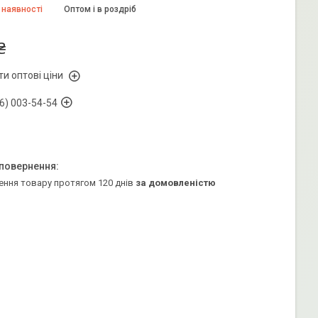
 наявності
Оптом і в роздріб
₴
и оптові ціни
6) 003-54-54
ення товару протягом 120 днів
за домовленістю