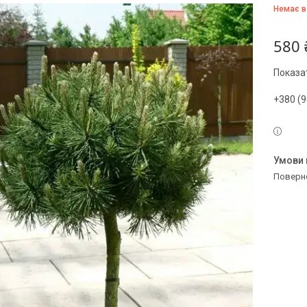
Немає в
580 
Показат
+380 (9
поверн