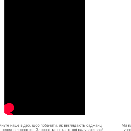
яньте наше відео, щоб побачити, як виглядають саджанці
Ми п
 перед відправкою. Здорові, міцні та готові радувати вас!
упа