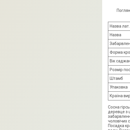
Поглян
Назва лат.
Назва
Забарвле
Форма кр
Вік саджа
Розмір по
Штамб
Упаковка
Країна ви
Сосна гірс
деревце з 
забарвленн
чоловічих с
Посадка кра