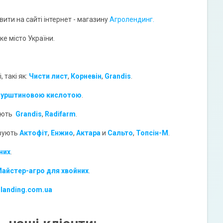
ити на сайті інтернет - магазину
Агролендинг.
е місто України.
 такі як:
Чисти лист
,
Корневін
,
Grandis
.
Бурштиновою кислотою
.
вують
Grandis
,
Radifarm
.
овують
Актофіт
,
Енжио
,
Актара
и
Сальто
,
Топсін-М
.
них
.
айстер-агро для хвойних
.
-landing.com.ua