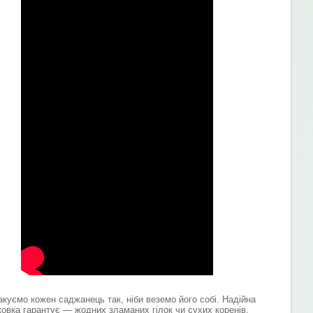
акуємо кожен саджанець так, ніби веземо його собі. Надійна
ковка гарантує — жодних зламаних гілок чи сухих коренів.