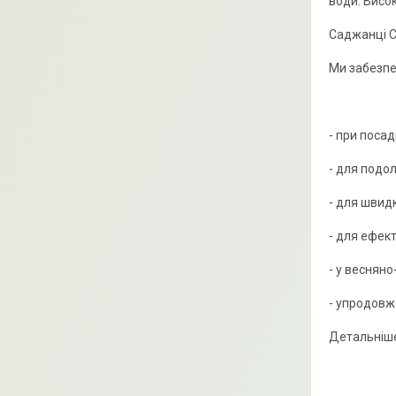
води. Висок
Саджанці С
Ми забезпе
- при поса
- для подо
- для швид
- для ефек
- у весняно
- упродовж
Детальніше