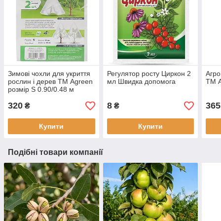
Зимові чохли для укриття
Регулятор росту Циркон 2
Агро
рослин і дерев ТМ Agreen
мл Швидка допомога
ТМ A
розмір S 0.90/0.48 м
320
8
365
₴
₴
Купити
Купити
Подібні товари компанії