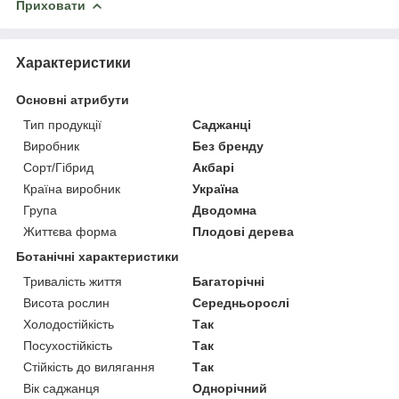
Приховати
Характеристики
Основні атрибути
Тип продукції
Саджанці
Виробник
Без бренду
Сорт/Гібрид
Акбарі
Країна виробник
Україна
Група
Дводомна
Життєва форма
Плодові дерева
Ботанічні характеристики
Тривалість життя
Багаторічні
Висота рослин
Середньорослі
Холодостійкість
Так
Посухостійкість
Так
Стійкість до вилягання
Так
Вік саджанця
Однорічний