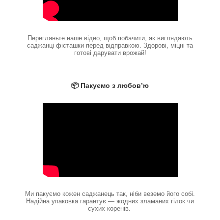
Перегляньте наше відео, щоб побачити, як виглядають
саджанці фісташки перед відправкою. Здорові, міцні та
готові дарувати врожай!
📦 Пакуємо з любов’ю
Ми пакуємо кожен саджанець так, ніби веземо його собі.
Надійна упаковка гарантує — жодних зламаних гілок чи
сухих коренів.