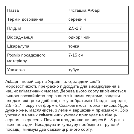
Назва
Фісташка Акбарі
Термін дозрівання
середній
Плід, м
2.5-2.7
Вік саджанця
однорічний
Шкаралупа
тонка
Розмір посадкового
7-15 см
матеріалу
Упаковка
тубус
Акбарі - новий сорт в Україні, але, завдяки своїй
морозостійкості, прекрасно підходить для висаджування в
наших кліматичних умовах. Дерева цього сорту вирізняються
вищою врожайністю порівняно з іншими сортами, завдяки
плодам, які трохи дрібніші, ніж у побратимів. Плоди - середні,
2,5 - 2,7 г, округлої форми. Смакові якості горіха - високі. Ядро
дуже ніжне, маслянисте, з легким вершковим присмаком. Збір
урожаю в наших кліматичних умовах припадає на кінець
серпня - вересень. Початок плодоношення через 6 - 8 років
після посадки. Висаджувати культуру необхідно в груповій
посадці, мінімум два саджанці різного сорту.