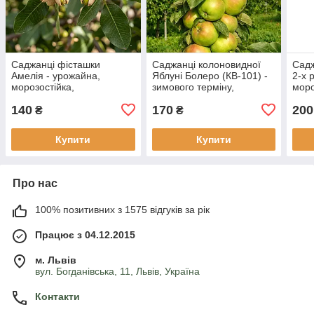
Саджанці фісташки
Саджанці колоновидної
Садж
Амелія - урожайна,
Яблуні Болеро (КВ-101) -
2-х 
морозостійка,
зимового терміну,
моро
крупноплідна
крупноплідна,
круп
140
170
200
морозостійка
₴
₴
Купити
Купити
Про нас
100% позитивних з 1575 відгуків за рік
Працює з 04.12.2015
м. Львів
вул. Богданівська, 11, Львів, Україна
Контакти