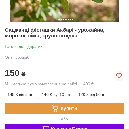
Саджанці фісташки Акбарі - урожайна,
морозостійка, крупноплідна
Готово до відправки
Опт і роздріб
150
₴
Мінімальна сума замовлення на сайті — 400 ₴
145 ₴
від 5 шт.
140 ₴
від 10 шт.
120 ₴
від 50 шт.
Купити
або