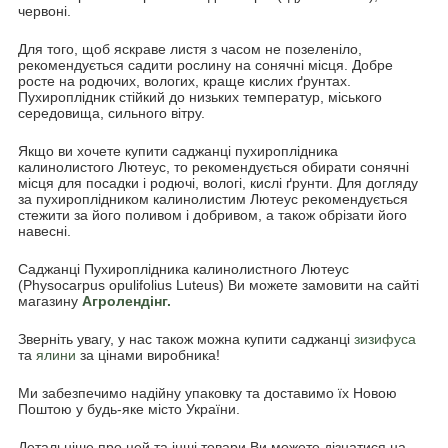
червоні.
Для того, щоб яскраве листя з часом не позеленіло,
рекомендується садити рослину на сонячні місця. Добре
росте на родючих, вологих, краще кислих ґрунтах.
Пухироплідник стійкий до низьких температур, міського
середовища, сильного вітру.
Якщо ви хочете купити саджанці пухироплідника
калинолистого Лютеус, то рекомендується обирати сонячні
місця для посадки і родючі, вологі, кислі ґрунти. Для догляду
за пухироплідником калинолистим Лютеус рекомендується
стежити за його поливом і добривом, а також обрізати його
навесні.
Саджанці Пухироплідника калинолистного Лютеус
(Physocarpus opulifolius Luteus) Ви можете замовити на сайті
магазину
Агролендінг.
Зверніть увагу, у нас також можна купити саджанці
зизифуса
та
ялини
за цінами виробника!
Ми забезпечимо надійну упаковку та доставимо їх Новою
Поштою у будь-яке місто України.
Детальніше про цей та інші товари Ви можете дізнатися на