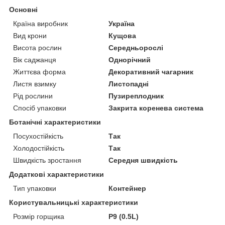
Основні
Країна виробник
Україна
Вид крони
Кущова
Висота рослин
Середньорослі
Вік саджанця
Однорічний
Життєва форма
Декоративний чагарник
Листя взимку
Листопадні
Рід рослини
Пузиреплодник
Спосіб упаковки
Закрита коренева система
Ботанічні характеристики
Посухостійкість
Так
Холодостійкість
Так
Швидкість зростання
Середня швидкість
Додаткові характеристики
Тип упаковки
Контейнер
Користувальницькі характеристики
Розмір горщика
P9 (0.5L)