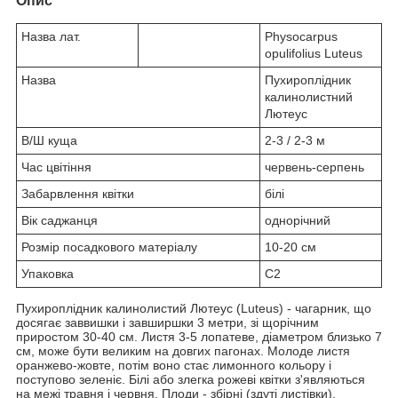
Опис
Назва лат.
Physocarpus
opulifolius Luteus
Назва
Пухироплідник
калинолистний
Лютеус
В/Ш куща
2-3 / 2-3 м
Час цвітіння
червень-серпень
Забарвлення квітки
білі
Вік саджанця
однорічний
Розмір посадкового матеріалу
10-20 см
Упаковка
С2
Пухироплідник калинолистий Лютеус (Luteus) - чагарник, що
досягає заввишки і завширшки 3 метри, зі щорічним
приростом 30-40 см. Листя 3-5 лопатеве, діаметром близько 7
см, може бути великим на довгих пагонах. Молоде листя
оранжево-жовте, потім воно стає лимонного кольору і
поступово зеленіє. Білі або злегка рожеві квітки з'являються
на межі травня і червня. Плоди - збірні (здуті листівки),