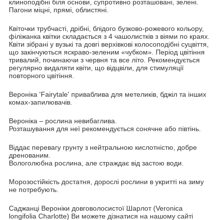
клиноподібні біля основи, супротивно розташовані, зелені.
Пагони міцні, прямі, облистяні.
Квіточки трубчасті, дрібні, блідого бузково-рожевого кольору,
філіжанка квітки складається з 4 чашолистків з віями по краях.
Квіти зібрані у вузькі та довгі верхівкові колосоподібні суцвіття,
що закінчуються яскраво-зеленим «чубком». Період цвітіння
тривалий, починаючи з червня та все літо. Рекомендується
регулярно видаляти квіти, що відцвіли, для стимуляції
повторного цвітіння.
Вероніка 'Fairytale' приваблива для метеликів, бджіл та інших
комах-запилювачів.
Вероніка – рослина невибаглива.
Розташування для неї рекомендується сонячне або півтінь.
Віддає перевагу грунту з нейтральною кислотністю, добре
дренованим.
Вологолюбна рослина, але страждає від застою води.
Морозостійкість достатня, дорослі рослини в укритті на зиму
не потребують.
Саджанці Вероніки довговолосистої Шарлот (Veronica
longifolia Charlotte) Ви можете дізнатися на нашому сайті