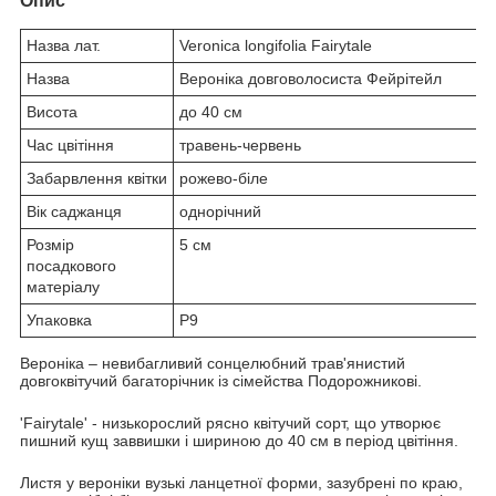
Опис
Назва лат.
Veronica longifolia Fairytale
Назва
Вероніка довговолосиста Фейрітейл
Висота
до 40 см
Час цвітіння
травень-червень
Забарвлення квітки
рожево-біле
Вік саджанця
однорічний
Розмір
5 см
посадкового
матеріалу
Упаковка
P9
Вероніка – невибагливий сонцелюбний трав'янистий
довгоквітучий багаторічник із сімейства Подорожникові.
'Fairytale' - низькорослий рясно квітучий сорт, що утворює
пишний кущ заввишки і шириною до 40 см в період цвітіння.
Листя у вероніки вузькі ланцетної форми, зазубрені по краю,