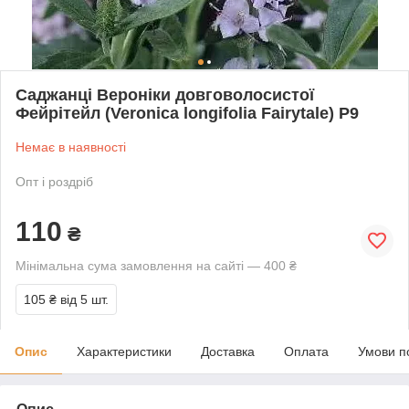
Саджанці Вероніки довговолосистої
Фейрітейл (Veronica longifolia Fairytale) P9
Немає в наявності
Опт і роздріб
110
₴
Мінімальна сума замовлення на сайті — 400 ₴
105 ₴
від 5 шт.
Опис
Характеристики
Доставка
Оплата
Умови п