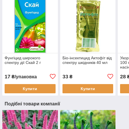
Фунгіцид широкого
Біо-інсектицид Актофіт від
Укор
спектру дії Скай 2 г
спектру шкідників 40 мл
100 
насі
17
33
28
₴/упаковка
₴
Купити
Купити
Подібні товари компанії