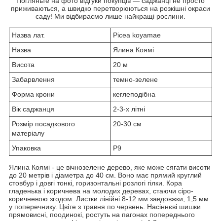
Погляньте на фото відгуки покупців — саджанці не просто
приживаються, а швидко перетворюються на розкішні окраси
саду! Ми відбираємо лише найкращі рослини.
Назва лат.
Picea koyamae
Назва
Ялина Коямі
Висота
20 м
Забарвлення
темно-зелене
Форма крони
кеглеподібна
Вік саджанця
2-3-х літні
Розмір посадкового
20-30 см
матеріалу
Упаковка
P9
Ялина Коямі - це вічнозелене дерево, яке може сягати висоти
до 20 метрів і діаметра до 40 см. Воно має прямий круглий
стовбур і довгі тонкі, горизонтальні розлогі гілки. Кора
гладенька і коричнева на молодих деревах, стаючи сіро-
коричневою згодом. Листки лінійні 8-12 мм завдовжки, 1,5 мм
у поперечнику. Цвіте з травня по червень. Насіннєві шишки
прямовисні, поодинокі, ростуть на пагонах попереднього