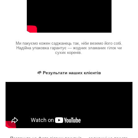
Ми пакуємо кожен саджанець так, ніби веземо його собі.
Надійна упаковка гарантує — жодних зламаних гілок чи
сухих коренів.
🌱 Результати наших клієнтів