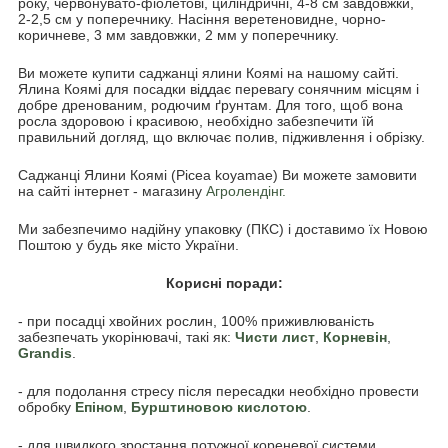
року, червонувато-фіолетові, циліндричні, 4-8 см завдовжки,
2-2,5 см у поперечнику. Насіння веретеновидне, чорно-
коричневе, 3 мм завдовжки, 2 мм у поперечнику.
Ви можете купити саджанці ялини Коямі на нашому сайті.
Ялина Коямі для посадки віддає перевагу сонячним місцям і
добре дренованим, родючим ґрунтам. Для того, щоб вона
росла здоровою і красивою, необхідно забезпечити їй
правильний догляд, що включає полив, підживлення і обрізку.
Саджанці Ялини Коямі (Picea koyamae) Ви можете замовити
на сайті інтернет - магазину
Агролендінг.
Ми забезпечимо надійну упаковку (ПКС) і доставимо їх Новою
Поштою у будь яке місто України.
Корисні поради:
- при посадці хвойних рослин, 100% приживлюваність
забезпечать укорінювачі, такі як:
Чисти лист
,
Корневін
,
Grandis
.
- для подолання стресу після пересадки необхідно провести
обробку
Епіном
,
Бурштиновою кислотою
.
- для швидкого зростання потужної кореневої системи,