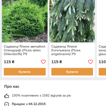
Саджанці Ялини звичайної
Саджанці Ялини
Сад
Олендорфі (Picea abies
Енгельмана (Picea
кана
Ohlendorffii) Р9
engelmannii) Р9
glau
115
115
110
₴
₴
Купити
Купити
Про нас
100% позитивних з 1582 відгуків за рік
Працює з 04.12.2015