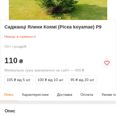
Саджанці Ялини Коямі (Picea koyamae) P9
Немає в наявності
Опт і роздріб
110
₴
Мінімальна сума замовлення на сайті — 400 ₴
105 ₴
від 5 шт.
100 ₴
від 10 шт.
95 ₴
від 20 шт.
Опис
Характеристики
Доставка
Оплата
Умови п
Опис