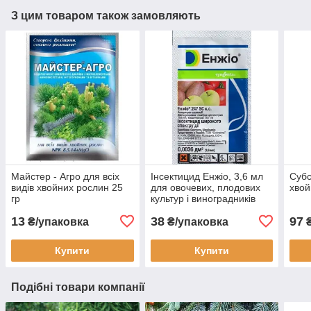
З цим товаром також замовляють
Майстер - Агро для всіх
Інсектицид Енжіо, 3,6 мл
Субс
видів хвойних рослин 25
для овочевих, плодових
хвой
гр
культур і виноградників
Syngenta, Швейцарія
13
38
97
₴/упаковка
₴/упаковка
Купити
Купити
Подібні товари компанії