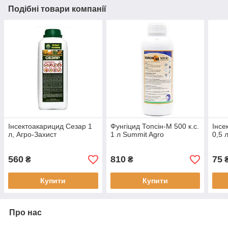
Подібні товари компанії
Інсектоакарицид Сезар 1
Фунгіцид Топсін-М 500 к.с.
Інсе
л, Агро-Захист
1 л Summit Agro
0,5 
560
810
75
₴
₴
Купити
Купити
Про нас