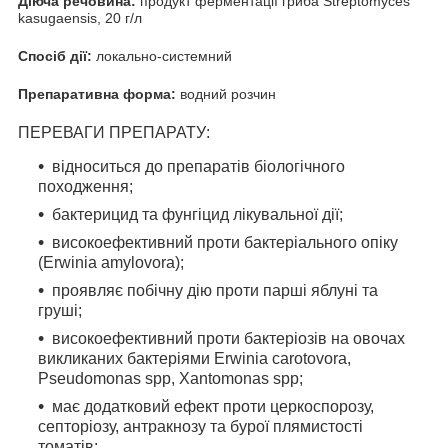
Діюча речовина:
продукт ферментації гриба Streptomyces
kasugaensis, 20 г/л
Спосіб дії:
локально-системний
Препаративна форма:
водний розчин
ПЕРЕВАГИ ПРЕПАРАТУ:
відноситься до препаратів біологічного
походження;
бактерицид та фунгіцид лікувальної дії;
високоефективний проти бактеріального опіку
(Erwinia amylovora);
проявляє побічну дію проти парші яблуні та
груші;
високоефективний проти бактеріозів на овочах
викликаних бактеріями Erwinia carotovora,
Pseudomonas spp, Xantomonas spp;
має додатковий ефект проти церкоспорозу,
септоріозу, антракнозу та бурої плямистості
томатів;