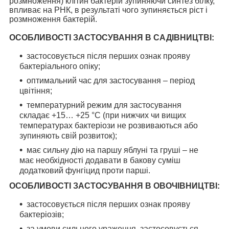
розмноження) клітин бактерій зупиняючи синтез білку,
впливає на РНК, в результаті чого зупиняється ріст і
розмноження бактерій.
ОСОБЛИВОСТІ ЗАСТОСУВАННЯ В САДІВНИЦТВІ:
застосовується після перших ознак прояву
бактеріального опіку;
оптимальний час для застосування – період
цвітіння;
температурний режим для застосування
складає +15… +25 °С (при нижчих чи вищих
температурах бактеріози не розвиваються або
зупиняють свій розвиток);
має сильну дію на паршу яблуні та груші – не
має необхідності додавати в бакову суміш
додатковий фунгіцид проти парші.
ОСОБЛИВОСТІ ЗАСТОСУВАННЯ В ОВОЧІВНИЦТВІ:
застосовується після перших ознак прояву
бактеріозів;
за умови сильного ураження, застосовується