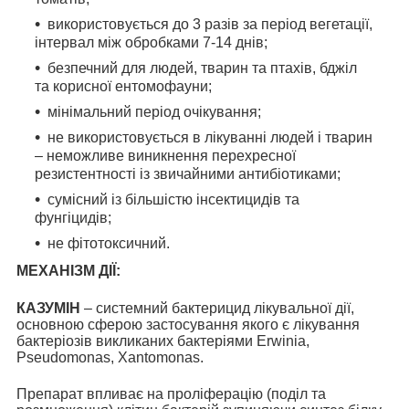
використовується до 3 разів за період вегетації,
інтервал між обробками 7-14 днів;
безпечний для людей, тварин та птахів, бджіл
та корисної ентомофауни;
мінімальний період очікування;
не використовується в лікуванні людей і тварин
– неможливе виникнення перехресної
резистентності із звичайними антибіотиками;
сумісний із більшістю інсектицидів та
фунгіцидів;
не фітотоксичний.
МЕХАНІЗМ ДІЇ:
КАЗУМІН
– системний бактерицид лікувальної дії,
основною сферою застосування якого є лікування
бактеріозів викликаних бактеріями Erwinia,
Pseudomonas, Xantomonas.
Препарат впливає на проліферацію (поділ та