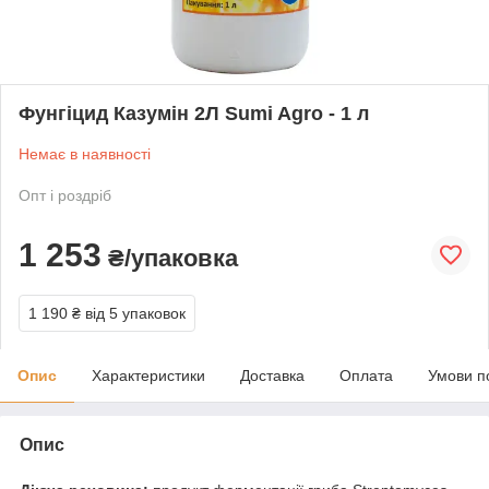
Фунгіцид Казумін 2Л Sumi Agro - 1 л
Немає в наявності
Опт і роздріб
1 253
₴/упаковка
1 190 ₴
від 5 упаковок
Опис
Характеристики
Доставка
Оплата
Умови п
Опис