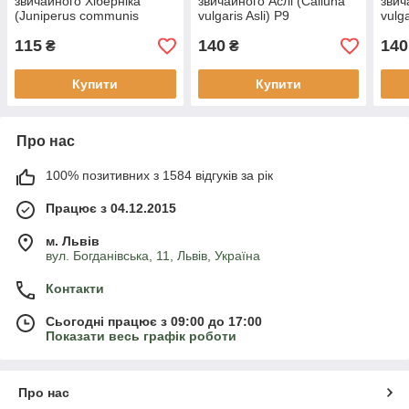
звичайного Хіберніка
звичайного Аслі (Calluna
звич
(Juniperus communis
vulgaris Asli) P9
vulg
Hibernica) Р9
115
140
140
₴
₴
Купити
Купити
Про нас
100% позитивних з 1584 відгуків за рік
Працює з 04.12.2015
м. Львів
вул. Богданівська, 11, Львів, Україна
Контакти
Сьогодні працює з 09:00 до 17:00
Показати весь графік роботи
Про нас