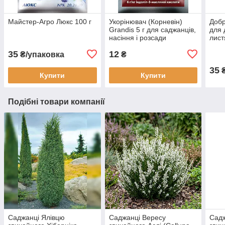
Майстер-Агро Люкс 100 г
Укорінювач (Корневін)
Добр
Grandis 5 г для саджанців,
для 
насіння і розсади
лист
35
12
₴/упаковка
₴
35
Купити
Купити
Подібні товари компанії
Саджанці Ялівцю
Саджанці Вересу
Садж