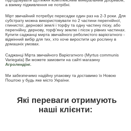
а взимку підживлення не потрібні.
Мірт звичайний потребує пересадки один раз на 2-3 роки. Для
субстрату можна використовувати по 2 частини перегнійної,
глинистої, дернової землі і торфу та одну частину піску, або
перегнійну, дернову, торф'яну землю і пісок у рівних частинах.
Купити саджанці мирта звичайного ряболистого варієгатного -
відмінний вибір для тих, хто хоче виростити цю рослину в
домашніх умовах.
Саджанці Мірта звичайного Варієгатного (Myrtus communis
Variegata) Ви можете замовити на сайті магазину
Агролендінг.
Ми забезпечимо надійну упаковку та доставимо їх Новою
Поштою у будь яке місто України.
Які переваги отримують
наші клієнти: