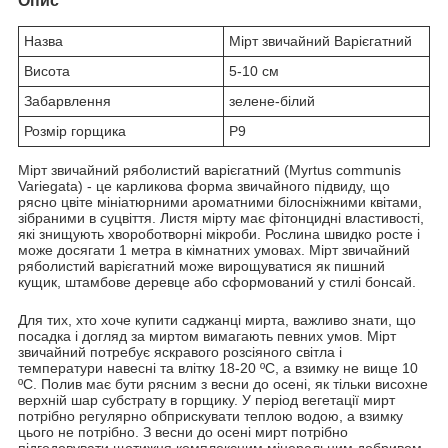
Опис
Назва
Мірт звичайний Варієгатний
Висота
5-10 см
Забарвлення
зелене-білий
Розмір горщика
Р9
Мірт звичайний ряболистий варієгатний (Myrtus communis
Variegata) - це карликова форма звичайного підвиду, що
рясно цвіте мініатюрними ароматними білосніжними квітами,
зібраними в суцвіття. Листя мірту має фітонцидні властивості,
які знищують хвороботворні мікроби. Рослина швидко росте і
може досягати 1 метра в кімнатних умовах. Мірт звичайний
ряболистий варієгатний може вирощуватися як пишний
кущик, штамбове деревце або сформований у стилі бонсай.
Для тих, хто хоче купити саджанці мирта, важливо знати, що
посадка і догляд за миртом вимагають певних умов. Мірт
звичайний потребує яскравого розсіяного світла і
температури навесні та влітку 18-20 ºC, а взимку не вище 10
ºC. Полив має бути рясним з весни до осені, як тільки висохне
верхній шар субстрату в горщику. У період вегетації мирт
потрібно регулярно обприскувати теплою водою, а взимку
цього не потрібно. З весни до осені мирт потрібно
підгодовувати щотижня комплексним мінеральним добривом,