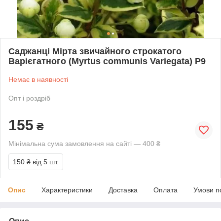
Саджанці Мірта звичайного строкатого
Варієгатного (Myrtus communis Variegata) P9
Немає в наявності
Опт і роздріб
155
₴
Мінімальна сума замовлення на сайті — 400 ₴
150 ₴
від 5 шт.
Опис
Характеристики
Доставка
Оплата
Умови п