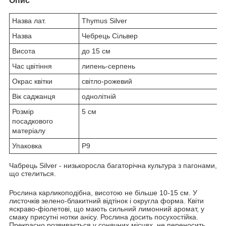
Опис
Назва лат.
Thymus Silver
Назва
Чебрець Сільвер
Висота
до 15 см
Час цвітіння
липень-серпень
Окрас квітки
світло-рожевий
Вік саджанця
однолітній
Розмір
5 см
посадкового
матеріалу
Упаковка
P9
Чабрець Silver - низькоросла багаторічна культура з пагонами,
що стелиться.
Рослина карликоподібна, висотою не більше 10-15 см. У
листочків зелено-блакитний відтінок і округла форма. Квіти
яскраво-фіолетові, що мають сильний лимонний аромат, у
смаку присутні нотки анісу. Рослина досить посухостійка.
Прекрасно розвивається у сонячних місцях, не переносить