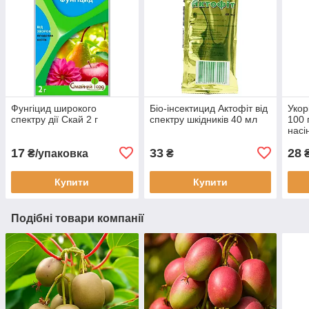
Фунгіцид широкого
Біо-інсектицид Актофіт від
Укор
спектру дії Скай 2 г
спектру шкідників 40 мл
100 
насі
17
33
28
₴/упаковка
₴
Купити
Купити
Подібні товари компанії