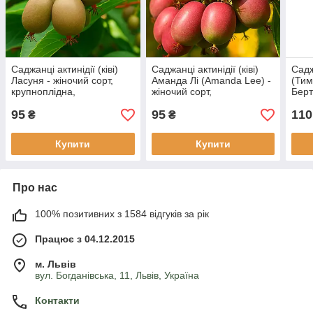
Саджанці актинідії (ківі)
Саджанці актинідії (ківі)
Сад
Ласуня - жіночий сорт,
Аманда Лі (Аmanda Lee) -
(Тим
крупноплідна,
жіночий сорт,
Бер
морозостійка P9
крупноплідна,
(Thy
95
95
110
морозостійка P9
Bert
₴
₴
Купити
Купити
Про нас
100% позитивних з 1584 відгуків за рік
Працює з 04.12.2015
м. Львів
вул. Богданівська, 11, Львів, Україна
Контакти