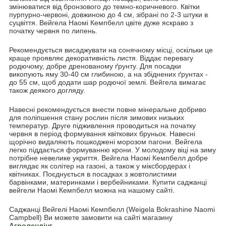
змінюватися від бронзового до темно-коричневого. Квітки
пурпурно-червоні, довжиною до 4 см, зібрані по 2-3 штуки в
суцвіття. Вейгела Наомі Кемпбелл цвіте дуже яскраво з
початку червня по липень.
Рекомендується висаджувати на сонячному місці, оскільки це
краще проявляє декоративність листя. Віддає перевагу
родючому, добре дренованому ґрунту. Для посадки
викопують яму 30-40 см глибиною, а на збіднених ґрунтах -
до 55 см, щоб додати шар родючої землі. Вейгела вимагає
також деякого догляду.
Навесні рекомендується внести повне мінеральне добриво
для поліпшення стану рослин після зимових низьких
температур. Друге підживлення проводиться на початку
червня в період формування квіткових бруньок. Навесні
щорічно видаляють пошкоджені морозом пагони. Вейгела
легко піддається формуванню крони. У молодому віці на зиму
потрібне невелике укриття. Вейгела Наомі Кемпбелл добре
виглядає як солітер на газоні, а також у міксбордерах і
квітниках. Поєднується в посадках з жовтолистими
барвінками, материнками і вербейниками. Купити саджанці
вейгели Наомі Кемпбелл можна на нашому сайті.
Саджанці Вейгелі Наомі Кемпбелл (Weigela Bokrashine Naomi
Campbell) Ви можете замовити на сайті магазину
Агролендінг.