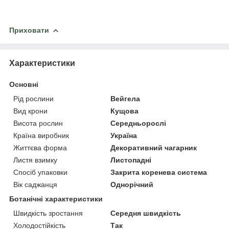
Приховати
Характеристики
Основні
Рід рослини
Вейгела
Вид крони
Кущова
Висота рослин
Середньорослі
Країна виробник
Україна
Життєва форма
Декоративний чагарник
Листя взимку
Листопадні
Спосіб упаковки
Закрита коренева система
Вік саджанця
Однорічний
Ботанічні характеристики
Швидкість зростання
Середня швидкість
Холодостійкість
Так