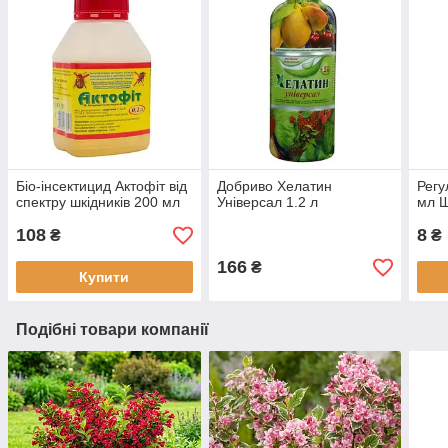
Біо-інсектицид Актофіт від
Добриво Хелатин
Регу
спектру шкідників 200 мл
Універсал 1.2 л
мл 
108
8
₴
₴
166
₴
Купити
Подібні товари компанії