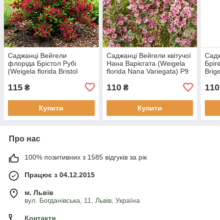
Саджанці Вейгели
Саджанці Вейгели квітучої
Садж
флоріда Брістол Рубі
Нана Варієгата (Weigela
Бріг
(Weigela florida Bristol
florida Nana Variegatа) Р9
Brig
Ruby) Р9
115
110
110
₴
₴
Купити
Купити
Про нас
100% позитивних з 1585 відгуків за рік
Працює з 04.12.2015
м. Львів
вул. Богданівська, 11, Львів, Україна
Контакти