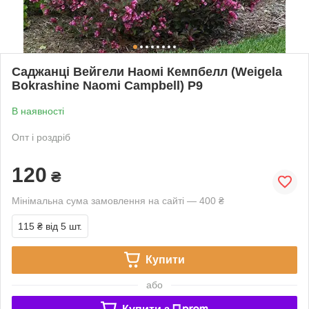
Саджанці Вейгели Наомі Кемпбелл (Weigela
Bokrashine Naomi Campbell) Р9
В наявності
Опт і роздріб
120
₴
Мінімальна сума замовлення на сайті — 400 ₴
115 ₴
від 5 шт.
Купити
або