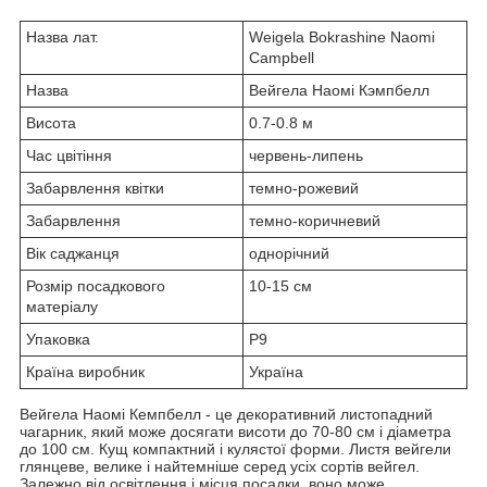
Назва лат.
Weigela Bokrashine Naomi
Campbell
Назва
Вейгела Наомі Кэмпбелл
Висота
0.7-0.8 м
Час цвітіння
червень-липень
Забарвлення квітки
темно-рожевий
Забарвлення
темно-коричневий
Вік саджанця
однорічний
Розмір посадкового
10-15 см
матеріалу
Упаковка
Р9
Країна виробник
Україна
Вейгела Наомі Кемпбелл - це декоративний листопадний
чагарник, який може досягати висоти до 70-80 см і діаметра
до 100 см. Кущ компактний і кулястої форми. Листя вейгели
глянцеве, велике і найтемніше серед усіх сортів вейгел.
Залежно від освітлення і місця посадки, воно може