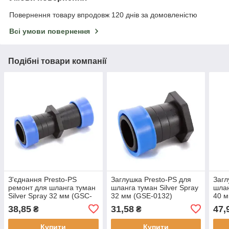
Повернення товару впродовж 120 днів за домовленістю
Всі умови повернення
Подібні товари компанії
З'єднання Presto-PS
Заглушка Presto-PS для
Загл
ремонт для шланга туман
шланга туман Silver Spray
шлан
Silver Spray 32 мм (GSC-
32 мм (GSE-0132)
40 м
0132)
38,85
31,58
47,
₴
₴
Купити
Купити