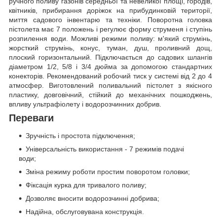
ручного поливу газонів середньої та невеликої площі, городів,
квітників, прибирання доріжок на прибудинковій території,
миття садового інвентарю та техніки. Поворотна головка
пістолета має 7 положень і регулює форму струменя і ступінь
розпилення води. Можливі режими поливу: м'який струмінь,
жорсткий струмінь, конус, туман, душ, проливний дощ,
плоский горизонтальний. Підключається до садових шлангів
діаметром 1/2, 5/8 і 3/4 дюйма за допомогою стандартних
конекторів. Рекомендований робочий тиск у системі від 2 до 4
атмосфер. Виготовлений поливальний пістолет з якісного
пластику, довговічний, стійкий до механічних пошкоджень,
впливу ультрафіолету і водорозчинних добрив.
Переваги
Зручність і простота підключення;
Універсальність використання - 7 режимів подачі
води;
Зміна режиму роботи простим поворотом головки;
Фіксація курка для тривалого поливу;
Дозволяє вносити водорозчинні добрива;
Надійна, обслуговувана конструкція.