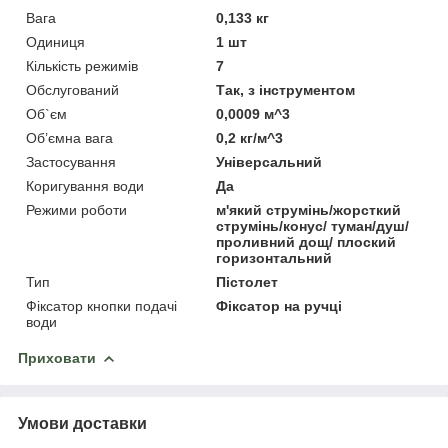
Вага
0,133 кг
Одиниця
1 шт
Кількість режимів
7
Обслугований
Так, з інструментом
Об`єм
0,0009 м^3
Об’ємна вага
0,2 кг/м^3
Застосування
Універсальний
Коригування води
Да
Режими роботи
м'який струмінь/жорсткий
струмінь/конус/ туман/душ/
проливний дощ/ плоский
горизонтальний
Тип
Пістолет
Фіксатор кнопки подачі
Фіксатор на ручці
води
Приховати
Умови доставки