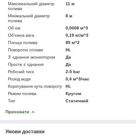
Максимальний діаметр
11 м
полива
Мінімальний діаметр
8 м
полива
Об`єм
0,0008 м^3
Об’ємна вага
0,19 кг/м^3
Площа полива
95 м^2
Поворотні сплави
Ні.
З' єднання зконектором
Да
Просте з’ єднання
Да
Робочий тиск
2-5 bar
Розхід води
0,4 м^3/час
Коригування кута повороту
Ні.
Режим полива
Кругом
Тип
Статичний
Приховати
Умови доставки