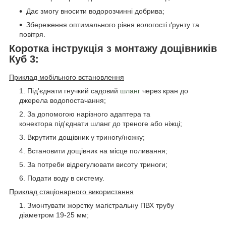
Дає змогу вносити водорозчинні добрива;
Збереження оптимального рівня вологості ґрунту та
повітря.
Коротка інструкція з монтажу дощівників
Куб 3:
Приклад мобільного встановлення
Під'єднати гнучкий садовий
шланг
через кран до
джерела водопостачання;
За допомогою нарізного адаптера та
конектора під'єднати шланг до треноге або ніжці;
Вкрутити дощівник у триногу/ножку;
Встановити дощівник на місце поливання;
За потреби відрегулювати висоту триноги;
Подати воду в систему.
Приклад стаціонарного використання
Змонтувати жорстку магістральну ПВХ трубу
діаметром 19-25 мм;