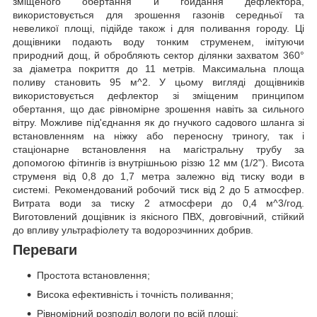
зміщеного обертання й гойдання дефлектора,
використовується для зрошення газонів середньої та
невеликої площі, підійде також і для поливання городу. Ці
дощівники подають воду тонким струменем, імітуючи
природний дощ, й обробляють сектор ділянки захватом 360°
за діаметра покриття до 11 метрів. Максимальна площа
поливу становить 95 м^2. У цьому вигляді дощівників
використовується дефлектор зі зміщеним принципом
обертання, що дає рівномірне зрошення навіть за сильного
вітру. Можливе під'єднання як до гнучкого садового шланга зі
встановленням на ніжку або переносну триногу, так і
стаціонарне встановлення на магістральну трубу за
допомогою фітингів із внутрішньою різзю 12 мм (1/2"). Висота
струменя від 0,8 до 1,7 метра залежно від тиску води в
системі. Рекомендований робочий тиск від 2 до 5 атмосфер.
Витрата води за тиску 2 атмосфери до 0,4 м^3/год.
Виготовлений дощівник із якісного ПВХ, довговічний, стійкий
до впливу ультрафіолету та водорозчинних добрив.
Переваги
Простота встановлення;
Висока ефективність і точність поливання;
Рівномірний розподіл вологи по всій площі;