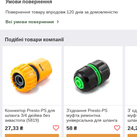
Умови повернення
Повернення товару впродовж 120 днів за домовленістю
Всі умови повернення
Подібні товари компанії
Коннектор Presto-PS для
З'єднання Presto-PS
З' є
шланга 3/4 дюйма без
муфта ремонтна
муф
аквастопа (5819)
універсальна для шланга
шлан
1/2-5/8-3/4 дюйма (4043)
(581
27,33
58
24,
₴
₴