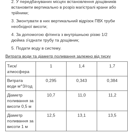
У передбачуваних місцях встановлення дощівників
встановити вертикально в розріз магістралі крани або
трійники;
Змонтувати в них вертикальний відрізок ПВХ труби
необхідної висоти;
За допомогою фітинга з внутрішньою різзю 1/2
дюйма з'єднати трубу та дощівник;
Подати воду в систему.
Витрата води та діаметр поливання залежно від тиску
Тиск/
1
1,4
1,7
атмосфера
Витрата
0,295
0,343
0,384
води м^3/год
Діаметр
10,7
11,0
11,2
поливання за
висоти 0,5 м
Діаметр
12,5
13,1
13,5
поливання за
висоти 1 м