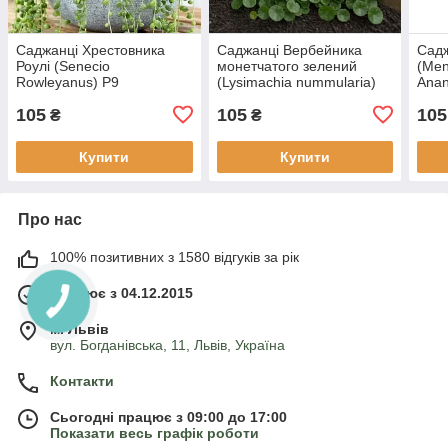
Саджанці Хрестовника
Саджанці Вербейника
Садж
Роулі (Senecio
монетчатого зелений
(Men
Rowleyanus) P9
(Lysimachia nummularia)
Anan
Р9
105
105
105
₴
₴
Купити
Купити
Про нас
100% позитивних з 1580 відгуків за рік
Працює з 04.12.2015
м. Львів
вул. Богданівська, 11, Львів, Україна
Контакти
Сьогодні працює з 09:00 до 17:00
Показати весь графік роботи