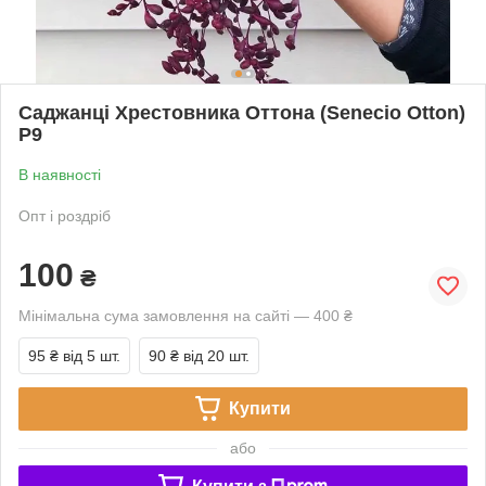
Саджанці Хрестовника Оттона (Senecio Otton)
Р9
В наявності
Опт і роздріб
100
₴
Мінімальна сума замовлення на сайті — 400 ₴
95 ₴
від 5 шт.
90 ₴
від 20 шт.
Купити
або