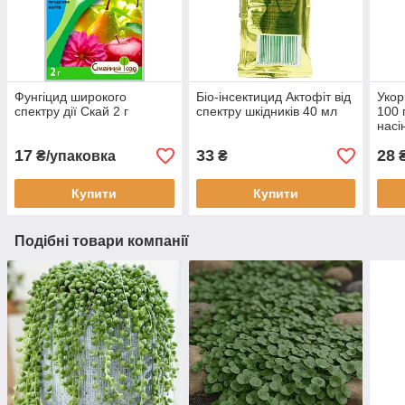
Фунгіцид широкого
Біо-інсектицид Актофіт від
Укор
спектру дії Скай 2 г
спектру шкідників 40 мл
100 
насі
17
33
28
₴/упаковка
₴
Купити
Купити
Подібні товари компанії