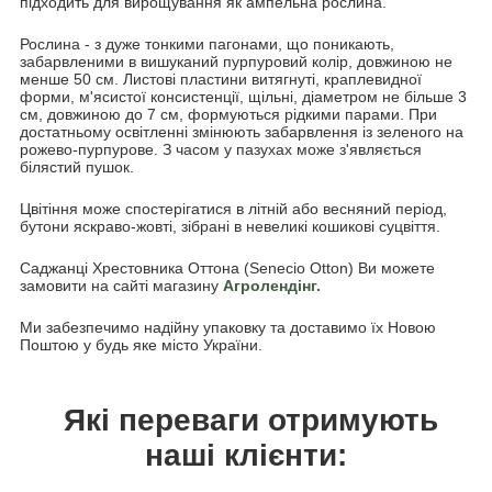
підходить для вирощування як ампельна рослина.
Рослина - з дуже тонкими пагонами, що поникають,
забарвленими в вишуканий пурпуровий колір, довжиною не
менше 50 см. Листові пластини витягнуті, краплевидної
форми, м'ясистої консистенції, щільні, діаметром не більше 3
см, довжиною до 7 см, формуються рідкими парами. При
достатньому освітленні змінюють забарвлення із зеленого на
рожево-пурпурове. З часом у пазухах може з'являється
білястий пушок.
Цвітіння може спостерігатися в літній або весняний період,
бутони яскраво-жовті, зібрані в невеликі кошикові суцвіття.
Саджанці Хрестовника Оттона (Senecio Otton) Ви можете
замовити на сайті магазину
Агролендінг.
Ми забезпечимо надійну упаковку та доставимо їх Новою
Поштою у будь яке місто України.
Які переваги отримують
наші клієнти: