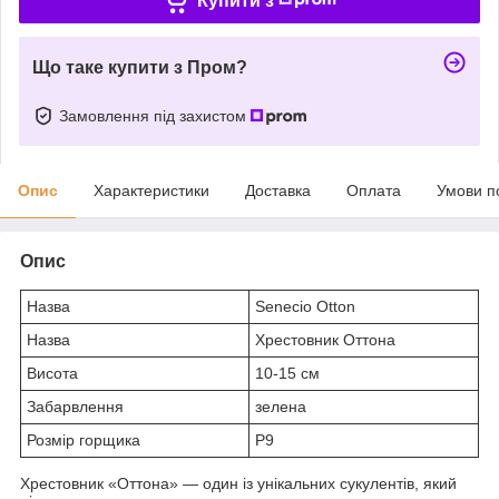
Купити з
Що таке купити з Пром?
Замовлення під захистом
Опис
Характеристики
Доставка
Оплата
Умови п
Опис
Назва
Senecio Otton
Назва
Хрестовник Оттона
Висота
10-15 см
Забарвлення
зелена
Розмір горщика
Р9
Хрестовник «Оттона» — один із унікальних сукулентів, який