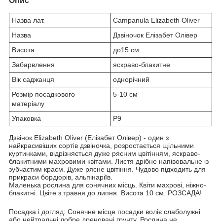
Опис
Назва лат.
Сampanula Elizabeth Oliver
Назва
Дзвіночок Елізабет Олівер
Висота
до15 см
Забарвлення
яскраво-блакитне
Вік саджанця
однорічний
Розмір посадкового
5-10 см
матеріалу
Упаковка
P9
Дзвінок Elizabeth Oliver (Елізабет Олівер) - один з
найкрасивіших сортів дзвіночка, розростається щільними
куртинками, відрізняється дуже рясним цвітінням, яскраво-
блакитними махровими квітами. Листя дрібне напівовальне із
зубчастим краєм. Дуже рясне цвітіння. Чудово підходить для
прикраси бордюрів, альпінаріїв.
Маленька рослина для сонячних місць. Квіти махрові, ніжно-
блакитні. Цвіте з травня до липня. Висота 10 см. РОЗСАДА!
Посадка і догляд: Сонячне місце посадки воліє слаболужні
або нейтральні добре дреновані грунту. Рослина не