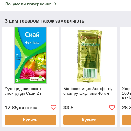
Всі умови повернення
З цим товаром також замовляють
Фунгіцид широкого
Біо-інсектицид Актофіт від
Укор
спектру дії Скай 2 г
спектру шкідників 40 мл
100 
насі
17
33
28
₴/упаковка
₴
Купити
Купити