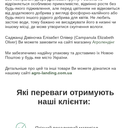
відрізняється особливою примхливістю, відмінно росте без
будь-якого підживлення, але перед цвітінням не відмовиться
від додаткового добрива у вигляді фосфорно-калійного або
будь-якого іншого рідкого добрива для квітів. Не любить
застою води, тому бажано не висаджувати його в низині чи
іншому місці, де може утворитися скупчення вологи.
Саджанці Дзвіночка Елізабет Олівер (Сampanula Elizabeth
Oliver) Ви можете замовити на сайті магазину
Агролендінг
Ми забезпечимо надійну упаковку та доставимо їх Новою
Поштою у будь яке місто України.
Детальніше про цей та інші товари Ви можете дізнатися на
нашому сайті
agro-landing.com.ua
Які переваги отримують
наші клієнти: