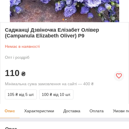
Саджанці Дзвіночка Елізабет Олівер
(Сampanula Elizabeth Oliver) Р9
Немає в наявності
Опт і роздріб
110
₴
Мінімальна сума замовлення на сайті — 400 ₴
105 ₴
від 5 шт.
100 ₴
від 10 шт.
Опис
Характеристики
Доставка
Оплата
Умови п