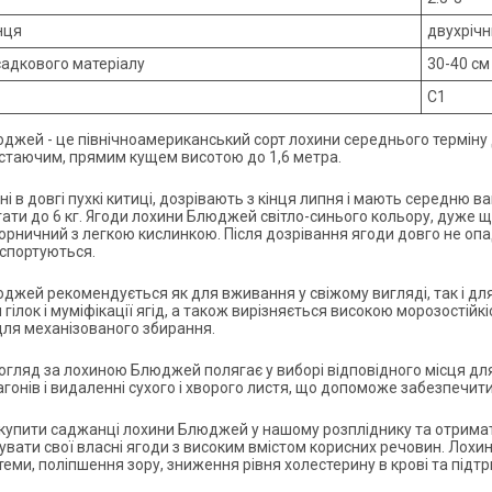
нця
двухріч
садкового матеріалу
30-40 см
С1
джей - це північноамериканський сорт лохини середнього терміну 
таючим, прямим кущем висотою до 1,6 метра.
ні в довгі пухкі китиці, дозрівають з кінця липня і мають середню 
ти до 6 кг. Ягоди лохини Блюджей світло-синього кольору, дуже щіл
орничний з легкою кислинкою. Після дозрівання ягоди довго не опад
спортуються.
джей рекомендується як для вживання у свіжому вигляді, так і для 
гілок і муміфікації ягід, а також вирізняється високою морозостійкі
для механізованого збирання.
догляд за лохиною Блюджей полягає у виборі відповідного місця для
агонів і видаленні сухого і хворого листя, що допоможе забезпечити
купити саджанці лохини Блюджей у нашому розпліднику та отримат
вати свої власні ягоди з високим вмістом корисних речовин. Лохин
стеми, поліпшення зору, зниження рівня холестерину в крові та під