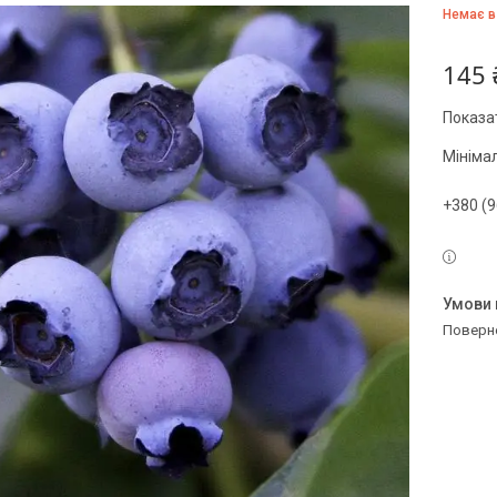
Немає в
145 
Показат
Мініма
+380 (9
поверн