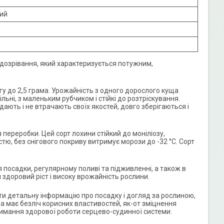
ний
дозрівання, який характеризується потужним,
вагу до 2,5 грама. Урожайність з одного дорослого куща
ьні, з маленьким рубчиком і стійкі до розтріскування.
ають і не втрачають своїх якостей, довго зберігаються і
переробки. Цей сорт лохини стійкий до моніліозу,
стю, без снігового покриву витримує морози до -32 °С. Сорт
 посадки, регулярному поливі та підживленні, а також в
 здоровий ріст і високу врожайність рослини.
и детальну інформацію про посадку і догляд за рослиною,
а має безліч корисних властивостей, як-от зміцнення
тримання здорової роботи серцево-судинної системи.