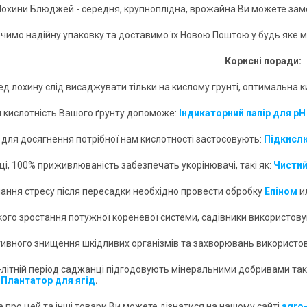
охини Блюджей - середня, крупноплідна, врожайна Ви можете замо
чимо надійну упаковку та доставимо їх Новою Поштою у будь яке мі
Корисні поради:
д лохину слід висаджувати тільки на кислому грунті, оптимальна ки
и кислотність Вашого ґрунту допоможе:
Індикаторний папір для pH
о для досягнення потрібної нам кислотності застосовують:
Підкислю
ці, 100% приживлюваність забезпечать укорінювачі, такі як:
Чистий
лання стресу після пересадки необхідно провести обробку
Епіном
и
кого зростання потужної кореневої системи, садівники використов
тивного знищення шкідливих організмів та захворювань використо
о-літній період саджанці підгодовують мінеральними добривами такі
Плантатор для ягід
.
 про цей та інші товари Ви можете дізнатися на нашому сайті
agro