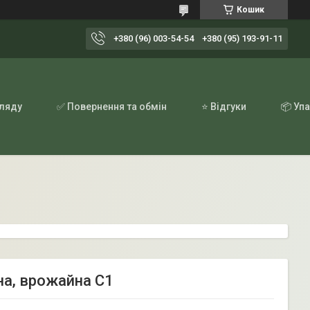
Кошик
+380 (96) 003-54-54
+380 (95) 193-91-11
гляду
✅ Повернення та обмін
⭐ Відгуки
📦 Уп
на, врожайна С1