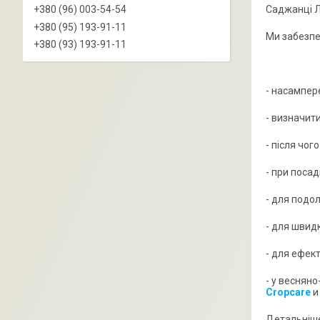
+380 (96) 003-54-54
Саджанці Л
+380 (95) 193-91-11
Ми забезпе
+380 (93) 193-91-11
- насампере
- визначит
- після чог
- при посад
- для подо
- для швид
- для ефек
- у веснян
Cropcare
и
Детальніше