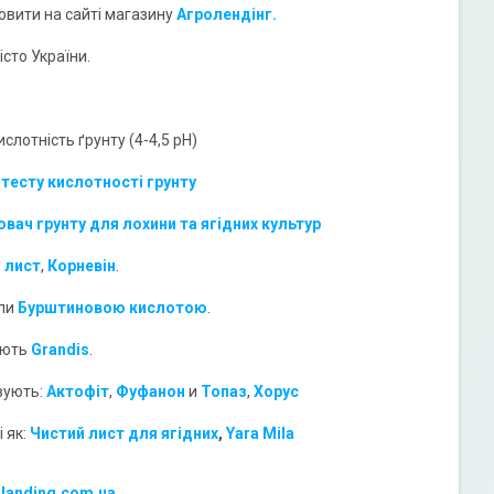
вити на сайті магазину
Агролендінг.
сто України.
слотність ґрунту (4-4,5 pH)
 тесту кислотності грунту
вач грунту для лохини та ягідних культур
 лист
,
Корневін
.
ли
Бурштиновою кислотою
.
ують
Grandis
.
вують:
Акто
фіт
,
Фуфанон
и
Топаз
,
Хорус
 як:
Чистий лист для ягідних
,
Yara Mila
-landing.com.ua