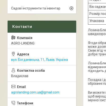
Вік саджа
Садові інструменти та інвентар
Розмір по
Упаковка
Лохина Блю
швидкозрос
Ягоди зібра
AGRO-LANDING
може досяга
Смак ягід ч
добре тран
вул. Богданівська, 11, Львів, Україна
Лохина Блю
відмирання 
підходить 
Владислав
Посадка і 
обрізанні п
agrolanding.com.ua@gmail.com
Ви можете 
щоб вирощу
імунної си