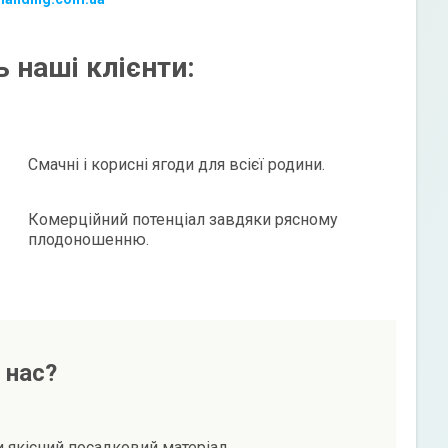
 наші клієнти:
Смачні і корисні ягоди для всієї родини.
Комерційний потенціал завдяки рясному
плодоношенню.
 нас?
и якісний посадковий матеріал.