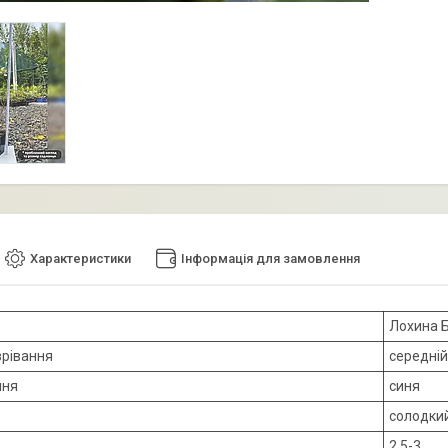
Характеристики
Інформація для замовлення
Лохина 
зрівання
середній
ння
синя
солодкий
2.5-3