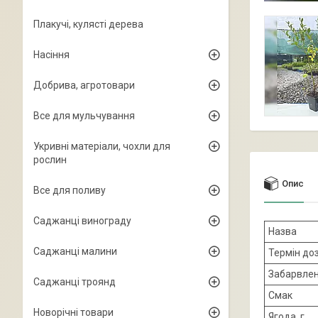
Плакучі, кулясті дерева
Насіння
Добрива, агротовари
Все для мульчування
Укривні матеріали, чохли для
рослин
Опис
Все для поливу
Саджанці винограду
Назва
Саджанці малини
Термін до
Забарвле
Саджанці троянд
Смак
Новорічні товари
Ягода, г