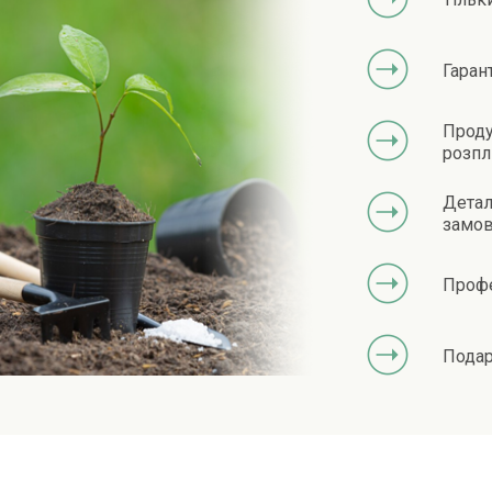
Гаран
Проду
розпл
Детал
замов
Профе
Подар