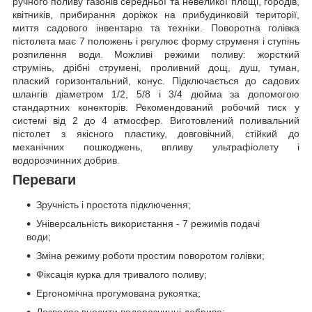
ручного поливу газонів середньої та невеликої площі, городів,
квітників, прибирання доріжок на прибудинковій території,
миття садового інвентарю та техніки. Поворотна голівка
пістолета має 7 положень і регулює форму струменя і ступінь
розпилення води. Можливі режими поливу: жорсткий
струмінь, дрібні струмені, проливний дощ, душ, туман,
плаский горизонтальний, конус. Підключається до садових
шлангів діаметром 1/2, 5/8 і 3/4 дюйма за допомогою
стандартних конекторів. Рекомендований робочий тиск у
системі від 2 до 4 атмосфер. Виготовлений поливальний
пістолет з якісного пластику, довговічний, стійкий до
механічних пошкоджень, впливу ультрафіолету і
водорозчинних добрив.
Переваги
Зручність і простота підключення;
Універсальність використання - 7 режимів подачі
води;
Зміна режиму роботи простим поворотом голівки;
Фіксація курка для тривалого поливу;
Ергономічна прогумована рукоятка;