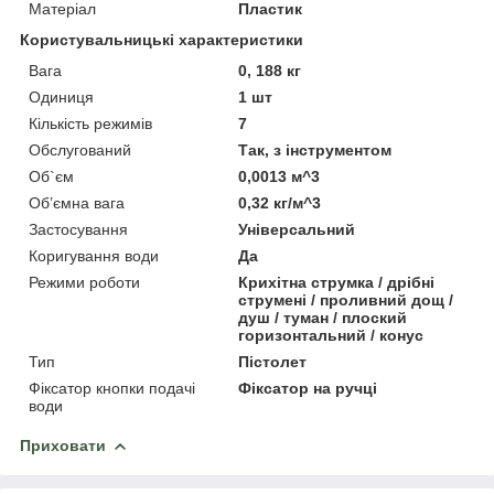
Матеріал
Пластик
Користувальницькі характеристики
Вага
0, 188 кг
Одиниця
1 шт
Кількість режимів
7
Обслугований
Так, з інструментом
Об`єм
0,0013 м^3
Об’ємна вага
0,32 кг/м^3
Застосування
Універсальний
Коригування води
Да
Режими роботи
Крихітна струмка / дрібні
струмені / проливний дощ /
душ / туман / плоский
горизонтальний / конус
Тип
Пістолет
Фіксатор кнопки подачі
Фіксатор на ручці
води
Приховати