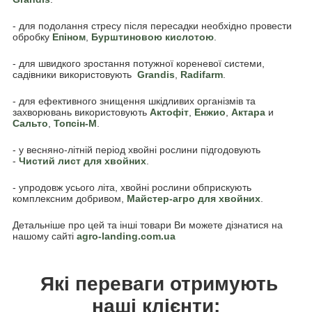
- для подолання стресу після пересадки необхідно провести
обробку
Епіном
,
Бурштиновою кислотою
.
- для швидкого зростання потужної кореневої системи,
садівники використовують
Grandis
,
Radifarm
.
- для ефективного знищення шкідливих організмів та
захворювань використовують
Актофіт
,
Енжио
,
Актара
и
Сальто
,
Топсін-М
.
- у весняно-літній період хвойні рослини підгодовують
-
Чистий лист для хвойних
.
- упродовж усього літа, хвойні рослини обприскують
комплексним добривом,
Майстер-агро для хвойних
.
Детальніше про цей та інші товари Ви можете дізнатися на
нашому сайті
agro-landing.com.ua
Які переваги отримують
наші клієнти: