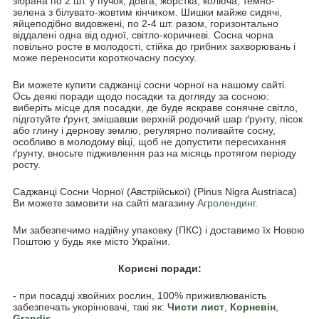
зібрана по 2 шт. у пучок, довга, жорстка, колюча, темно-
зелена з білувато-жовтим кінчиком. Шишки майже сидячі,
яйцеподібно видовжені, по 2-4 шт. разом, горизонтально
віддалені одна від одної, світло-коричневі. Сосна чорна
повільно росте в молодості, стійка до грибних захворювань і
може переносити короткочасну посуху.
Ви можете купити саджанці сосни чорної на нашому сайті.
Ось деякі поради щодо посадки та догляду за сосною:
виберіть місце для посадки, де буде яскраве сонячне світло,
підготуйте ґрунт, змішавши верхній родючий шар ґрунту, пісок
або глину і дернову землю, регулярно поливайте сосну,
особливо в молодому віці, щоб не допустити пересихання
ґрунту, вносьте підживлення раз на місяць протягом періоду
росту.
Саджанці Сосни Чорної (Австрійської) (Pinus Nigra Austriaca)
Ви можете замовити на сайті магазину
Агролендинг.
Ми забезпечимо надійну упаковку (ПКС) і доставимо їх Новою
Поштою у будь яке місто України.
Корисні поради:
- при посадці хвойних рослин, 100% приживлюваність
забезпечать укорінювачі, такі як:
Чисти лист
,
Корневін
,
Grandis
.