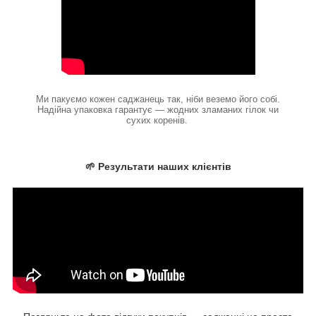
Ми пакуємо кожен саджанець так, ніби веземо його собі.
Надійна упаковка гарантує — жодних зламаних гілок чи
сухих коренів.
🌱 Результати наших клієнтів