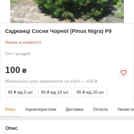
Саджанці Сосни Чорної (Pinus Nigra) Р9
Немає в наявності
Опт і роздріб
100
₴
Мінімальна сума замовлення на сайті — 400 ₴
95 ₴
від 5 шт.
90 ₴
від 10 шт.
85 ₴
від 20 шт.
Опис
Характеристики
Доставка
Оплата
Умови п
Опис