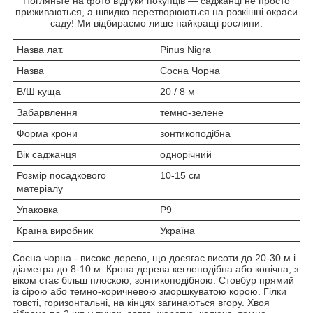
Погляньте на фото відгуки покупців — саджанці не просто
приживаються, а швидко перетворюються на розкішні окраси
саду! Ми відбираємо лише найкращі рослини.
Назва лат.
Pinus Nigra
Назва
Сосна Чорна
В/Ш куща
20 / 8 м
Забарвлення
темно-зелене
Форма крони
зонтикоподібна
Вік саджанця
однорічний
Розмір посадкового
10-15 см
матеріалу
Упаковка
Р9
Країна виробник
Україна
Сосна чорна - високе дерево, що досягає висоти до 20-30 м і
діаметра до 8-10 м. Крона дерева кеглеподібна або конічна, з
віком стає більш плоскою, зонтикоподібною. Стовбур прямий
із сірою або темно-коричневою зморшкуватою корою. Гілки
товсті, горизонтальні, на кінцях загинаються вгору. Хвоя