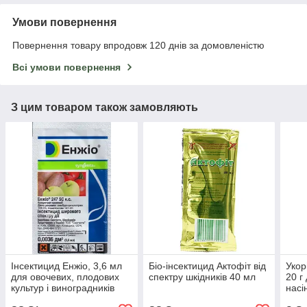
Умови повернення
Повернення товару впродовж 120 днів за домовленістю
Всі умови повернення
З цим товаром також замовляють
Інсектицид Енжіо, 3,6 мл
Біо-інсектицид Актофіт від
Укор
для овочевих, плодових
спектру шкідників 40 мл
20 г
культур і виноградників
насі
Syngenta, Швейцарія