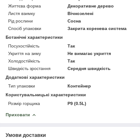
Життєва форма
Декоративне дерево
Листя взимку
Вічнозелені
Рід рослини
Сосна
Спосіб упаковки
Закрита коренева система
Ботанічні характеристики
Посухостійкість
Так
Укриття на зиму
Не вимагає укриття
Холодостійкість
Так
Швидкість зростання
Середня швидкість
Додаткові характеристики
Тип упаковки
Контейнер
Користувальницькі характеристики
Розмір горщика
P9 (0.5L)
Приховати
Умови доставки