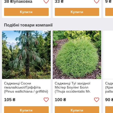
38
33
9
₴/упаковка
₴
₴
Купити
Купити
Подібні товари компанії
Саджанці Сосни
Саджанці Туї західної
Садж
гімалайської/Гріффіта
Містер Боулінг Болл
(Кри
(Pinus wallichiana / griffithii)
(Thuja occidentalis Mr.
pall
Р9
Bowling Ball) Р9
105
100
90
₴
₴
Купити
Купити