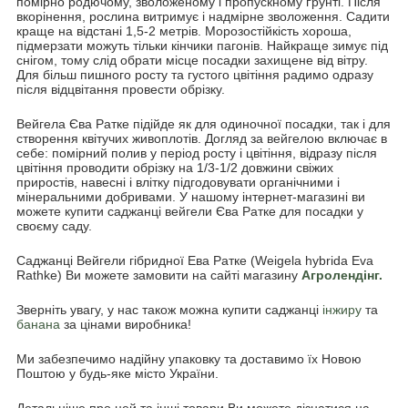
помірно родючому, зволоженому і пропускному ґрунті. Після
вкорінення, рослина витримує і надмірне зволоження. Садити
краще на відстані 1,5-2 метрів. Морозостійкість хороша,
підмерзати можуть тільки кінчики пагонів. Найкраще зимує під
снігом, тому слід обрати місце посадки захищене від вітру.
Для більш пишного росту та густого цвітіння радимо одразу
після відцвітання провести обрізку.
Вейгела Єва Ратке підійде як для одиночної посадки, так і для
створення квітучих живоплотів. Догляд за вейгелою включає в
себе: помірний полив у період росту і цвітіння, відразу після
цвітіння проводити обрізку на 1/3-1/2 довжини свіжих
приростів, навесні і влітку підгодовувати органічними і
мінеральними добривами. У нашому інтернет-магазині ви
можете купити саджанці вейгели Єва Ратке для посадки у
своєму саду.
Саджанці Вейгели гібридної Ева Ратке (Weigela hybrida Eva
Rathke) Ви можете замовити на сайті магазину
Агролендінг.
Зверніть увагу, у нас також можна купити саджанці
інжиру
та
банана
за цінами виробника!
Ми забезпечимо надійну упаковку та доставимо їх Новою
Поштою у будь-яке місто України.