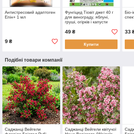
Антистресовий адаптоген
Фунгіцид Тіовіт джет 40 г
Біо-
Епін+ 1 мл
для винограду, яблуні,
спек
груші, огірків і капусти
Syngenta
49
33
₴
9
₴
Купити
Подібні товари компанії
Саджанці Вейгели
Саджанці Вейгели квітучої
Садж
флоріда Брістол Рубі
Нана Варієгата (Weigela
Бріг