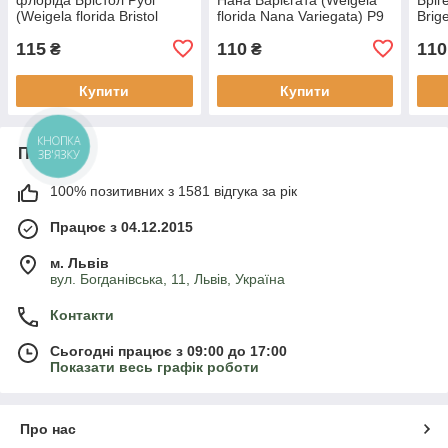
(Weigela florida Bristol
florida Nana Variegatа) Р9
Brig
Ruby) Р9
115
110
110
₴
₴
Купити
Купити
КНОПКА
Про нас
ЗВ'ЯЗКУ
100% позитивних з 1581 відгука за рік
Працює з 04.12.2015
м. Львів
вул. Богданівська, 11, Львів, Україна
Контакти
Сьогодні працює з 09:00 до 17:00
Показати весь графік роботи
Про нас