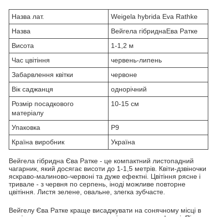
Назва лат.
Weigela hybrida Eva Rathke
Назва
Вейгела гібриднаЕва Ратке
Висота
1-1,2 м
Час цвітіння
червень-липень
Забарвлення квітки
червоне
Вік саджанця
однорічний
Розмір посадкового
10-15 см
матеріалу
Упаковка
Р9
Країна виробник
Україна
Вейгела гібридна Єва Ратке - це компактний листопадний
чагарник, який досягає висоти до 1-1,5 метрів. Квіти-дзвіночки
яскраво-малиново-червоні та дуже ефектні. Цвітіння рясне і
тривале - з червня по серпень, іноді можливе повторне
цвітіння. Листя зелене, овальне, злегка зубчасте.
Вейгелу Єва Ратке краще висаджувати на сонячному місці в