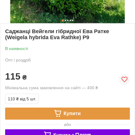
Саджанці Вейгели гібридної Ева Ратке
(Weigela hybrida Eva Rathke) Р9
В наявності
Опт і роздріб
115
₴
Мінімальна сума замовлення на сайті — 400 ₴
110 ₴
від 5 шт.
Купити
або