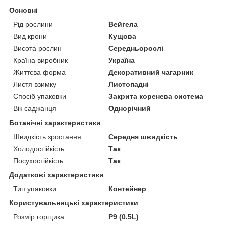
Основні
Рід рослини
Вейгела
Вид крони
Кущова
Висота рослин
Середньорослі
Країна виробник
Україна
Життєва форма
Декоративний чагарник
Листя взимку
Листопадні
Спосіб упаковки
Закрита коренева система
Вік саджанця
Однорічний
Ботанічні характеристики
Швидкість зростання
Середня швидкість
Холодостійкість
Так
Посухостійкість
Так
Додаткові характеристики
Тип упаковки
Контейнер
Користувальницькі характеристики
Розмір горщика
P9 (0.5L)