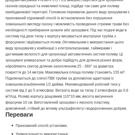
Дощувач висувний Presto-PS (7713) використовується для зрошення
газонів середньої та невеликої площі, підійде так само для поливу
прибудинкової території. Головною перевагою даного виду зрошувачів є
прихований підземний спосіб їх встановлення без порушення
зовнішнього вигляду газону і можливість проведення стрижки трави без
необхідності прибирання шланги або зрошувачі. Під час подачі води в
систему під дією тиску з корпусу висувається внутрішня трубка з
форсункою і відбувається полив. Оптимальним є використання цього
виду зрошувачів у комбінації з елетроклапанами, таймерами і
датчиками вологості для організації автоматичних систем поливу. Ці
зрошувачі універсальні та добре підійдуть для ділянок різних форм,
обробляють сектор ділянки захопленням 25 - 360° за діаметра
покриття до 14 метрів. Максимальна площа поливу становить 155 м?.
Підключається до сліпої ПВХ трубки за допомогою адаптерів із
зовнішнім різьбленням 1/2 дюйма. Рекомендований робочий тиск у
системі від 2 до 5 атмосфер. Витрата води за тиску 2 атмосфери до 0,6
м?/год. Розмір корпусу дощовиків 110*33 мм, висота висунення
форсунки 10 см. Виготовлений зрошувач з якісного пластику,
довговічний, стійкий до впливу ультрафіолету і водорозчинних добрив.
Переваги
Прихований спосіб установки;
Універсальність використання;