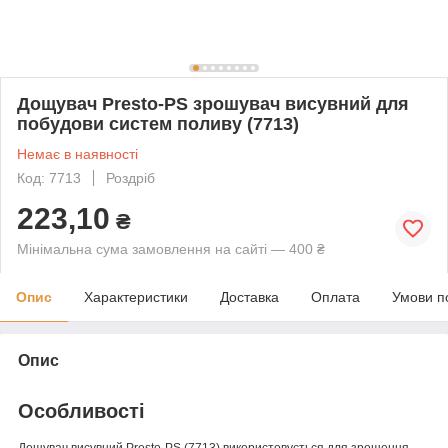
Дощувач Presto-PS зрошувач висувний для
побудови систем поливу (7713)
Немає в наявності
Код: 7713
Роздріб
223,10
₴
Мінімальна сума замовлення на сайті — 400 ₴
Опис
Характеристики
Доставка
Оплата
Умови п
Опис
Особливості