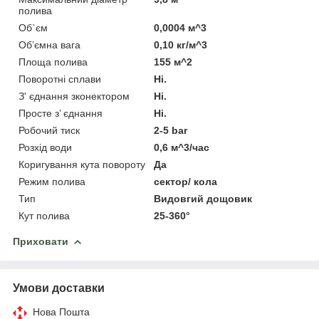
полива
Об`єм
0,0004 м^3
Об’ємна вага
0,10 кг/м^3
Площа полива
155 м^2
Поворотні сплави
Ні.
З' єднання зконектором
Ні.
Просте з’ єднання
Ні.
Робочий тиск
2-5 bar
Розхід води
0,6 м^3/час
Коригування кута повороту
Да
Режим полива
сектор/ кола
Тип
Видовгий дощовик
Кут полива
25-360°
Приховати
Умови доставки
Нова Пошта