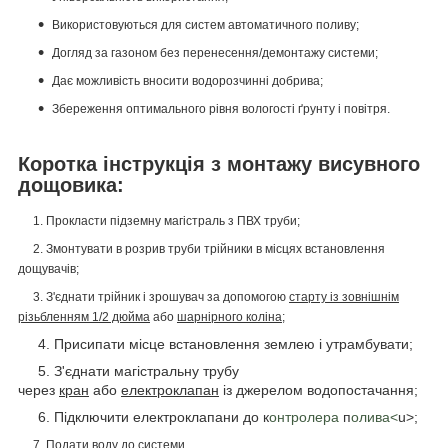
Використовуються для систем автоматичного поливу;
Догляд за газоном без перенесення/демонтажу системи;
Дає можливість вносити водорозчинні добрива;
Збереження оптимального рівня вологості ґрунту і повітря.
Коротка інструкція з монтажу висувного
дощовика:
1. Прокласти підземну магістраль з ПВХ труби;
2. Змонтувати в розрив труби трійники в місцях встановлення
дощувачів;
3. З'єднати трійник і зрошувач за допомогою
старту із зовнішнім
різьбленням 1/2 дюйма
або
шарнірного коліна;
4. Присипати місце встановлення землею і утрамбувати;
5. З'єднати магістральну трубу
через
кран
або
електроклапан
із джерелом водопостачання;
6. Підключити електроклапани до к
онтролера
п
олива<
u>;
7. Подати воду до системи.