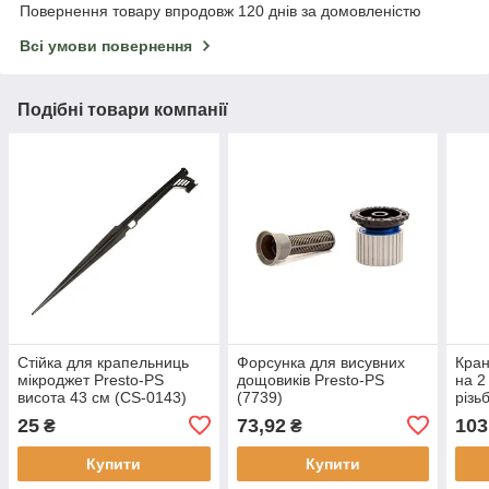
Повернення товару впродовж 120 днів за домовленістю
Всі умови повернення
Подібні товари компанії
Стійка для крапельниць
Форсунка для висувних
Кран
мікроджет Presto-PS
дощовиків Presto-PS
на 2
висота 43 см (CS-0143)
(7739)
різь
(402
25
73,92
103
₴
₴
Купити
Купити