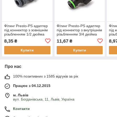
Фітинг Presto-PS адаптер
Фітинг Presto-PS адаптер
Фіти
під коннектор з зовнішнім
під коннектор з внутрішнім
під 
різьбленням 1/2 дюйма
різьбленням 3/4 дюйма
різь
(5701)
(4012)
(401
8,35
11,67
8,9
₴
₴
Купити
Купити
Про нас
100% позитивних з 1585 відгуків за рік
Працює з 04.12.2015
м. Львів
вул. Богданівська, 11, Львів, Україна
Контакти