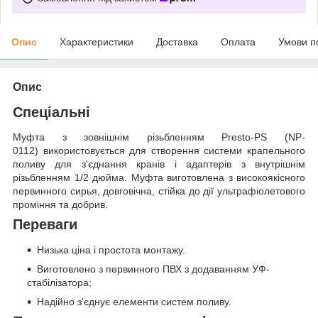
Опис
Характеристики
Доставка
Оплата
Умови п
Опис
Спеціальні
Муфта з зовнішнім різьбленням Presto-PS (NP-
0112) використовується для створення системи крапельного
поливу для з'єднання кранів і адаптерів з внутрішнім
різьбленням 1/2 дюйма. Муфта виготовлена з високоякісного
первинного сирья, довговічна, стійка до дії ультрафіолетового
проміння та добрив.
Переваги
Низька ціна і простота монтажу.
Виготовлено з первинного ПВХ з додаванням УФ-
стабілізатора;
Надійно з'єднує елементи систем поливу.