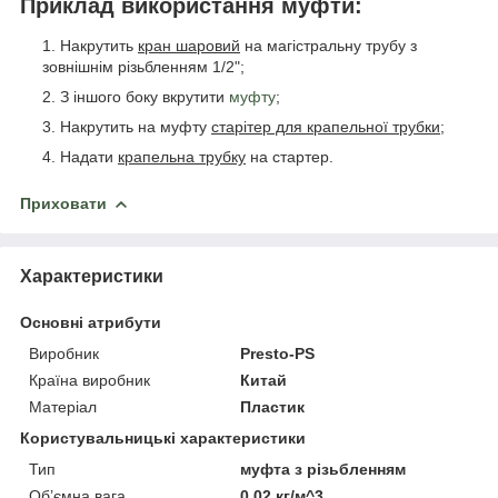
Приклад використання муфти:
Накрутить
кран шаровий
на магістральну трубу з
зовнішнім різьбленням 1/2";
З іншого боку вкрутити
муфту
;
Накрутить на муфту
старітер для крапельної трубки
;
Надати
крапельна трубку
на стартер.
Приховати
Характеристики
Основні атрибути
Виробник
Presto-PS
Країна виробник
Китай
Матеріал
Пластик
Користувальницькі характеристики
Тип
муфта з різьбленням
Об’ємна вага
0,02 кг/м^3