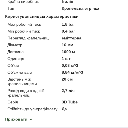
Країна виробник
Італія
Тип
Крапельна стрічка
Користувальницькі характеристики
Max робочий тиск
1,8 bar
Min робочий тиск
0,4 bar
Перегляд крапельниці
еміттерна
Діаметр
16 мм
Довжина
1000 м
Одиниця
1 шт
Об`єм
0,03 м^3
Об’ємна вага
8,84 кг/м^3
Відстань між
20 см
крапельницями
Розхід води з однієї
2,7 л/ч
крапельниці
Серія
3D Tube
Стійкість до ультрафіолету
Да
Приховати