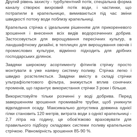
Другий рівень захисту - турбулентний потік, спеціальна форма
каналу створює вихровий потік води, і частинки, що
потрапили в крапельницю, вимиваються під час зміни
швидкості потоку води поблизу крапельниці.
Крапельна стрічка є ідеальним рішенням для прикореневого
зрошення і внесення всіх видів водорозчинних добрив.
Застосовується для вирощування пересічних культур, в
ландшафтному дизайні, в теплицях для вирощування овочів і
промислових культури, відмінно підходить для дрібних
господарських ділянок.
Завдяки широкому асортименту фітингів стрічку просто
монтувати в уже наявну систему поливу. Стрічка легко і
швидко розстеляється. Завдяки вмісту в складі стрічки
ультрафіолетового фільтра, знижується вплив сонячних
променів, що гарантує використання стрічки 3 роки і більше.
Використовуйте тільки розчинні у воді добрива. Перед
завершенням зрошення промивайте трубки, щоб уникнути
відкладення осаду. Максимально допустима довжина однієї
гілки становить 120 метрів, витрата води з однієї крапельниці -
2,7 літра на годину, це обов'язково враховувати для
правильного підбору складових системи поливу крапельною
стрічкою. Рівномірність зрошення 85-90 %.