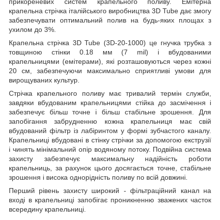
прикореневих систем крапельного поливу. Емітерна
крапельна стрічка італійського виробництва 3D Tube дає змогу
забезпечувати оптимальний полив на будь-яких площах з
ухилом до 3%.
Крапельна стрічка 3D Tube (3D-20-1000) це гнучка трубка з
товщиною стінки 0.18 мм (7 mil) і вбудованими
крапельницями (емітерами), які розташовуються через кожні
20 см, забезпечуючи максимально сприятливі умови для
вирощуваних культур.
Стрічка крапельного поливу має тривалий термін служби,
завдяки вбудованим крапельницями стійка до засмічення і
забезпечує більш точне і більш стабільне зрошення. Для
запобігання забрудненню кожна крапельниця має свій
вбудований фільтр із лабіринтом у формі зубчастого каналу.
Крапельниці вбудовані в стінку стрічки за допомогою екструзії
і чинять мінімальний опір водяному потоку. Подвійна система
захисту забезпечує максимальну надійність роботи
крапельниць, за рахунок цього досягається точне, стабільне
зрошення і висока однорідність поливу по всій довжині.
Перший рівень захисту широкий - фільтраційний канал на
вході в крапельниці запобігає проникненню зважених часток
всередину крапельниці.