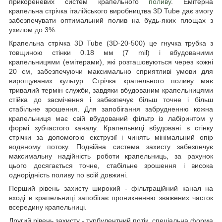
прикореневих систем крапельного
поливу
. Емітерна
крапельна стрічка італійського виробництва 3D Tube дає змогу
забезпечувати оптимальний полив на будь-яких площах з
ухилом до 3%.
Крапельна стрічка 3D Tube (3D-20-500) це гнучка трубка з
товщиною стінки 0.18 мм (7 mil) і вбудованими
крапельницями (емітерами), які розташовуються через кожні
20 см, забезпечуючи максимально сприятливі умови для
вирощуваних культур. Стрічка крапельного поливу має
тривалий термін служби, завдяки вбудованим крапельницями
стійка до засмічення і забезпечує більш точне і більш
стабільне зрошення. Для запобігання забрудненню кожна
крапельниця має свій вбудований фільтр із лабіринтом у
формі зубчастого каналу. Крапельниці вбудовані в стінку
стрічки за допомогою екструзії і чинять мінімальний опір
водяному потоку. Подвійна система захисту забезпечує
максимальну надійність роботи крапельниць, за рахунок
цього досягається точне, стабільне зрошення і висока
однорідність поливу по всій довжині.
Перший рівень захисту широкий - фільтраційний канал на
вході в крапельниці запобігає проникненню зважених часток
всередину крапельниці.
Другий рівень захисту - турбулентний потік, спеціальна форма