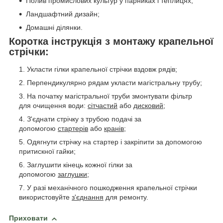
Полив промислових культур у парниках і теплицях;
Ландшафтний дизайн;
Домашні ділянки.
Коротка інструкція з монтажу крапельної
стрічки:
Укласти гілки крапельної стрічки вздовж рядів;
Перпендикулярно рядам укласти магістральну трубу;
На початку магістральної труби змонтувати фільтр
для очищення води:
сітчастий
або
дисковий
;
З'єднати стрічку з трубою подачі за
допомогою
стартерів
або
кранів
;
Одягнути стрічку на стартер і закріпити за допомогою
притискної гайки;
Заглушити кінець кожної гілки за
допомогою
заглушки
;
У разі механічного пошкодження крапельної стрічки
використовуйте
з'єднання
для ремонту.
Приховати