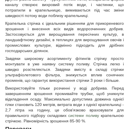
каналу створює вихровий потік води, і частинки, що
потрапили в крапельницю, вимиваються під час зміни
швидкості потоку води поблизу крапельниці.
Крапельна стрічка є ідеальним рішенням для прикореневого
зрошення і внесення всіх видів водорозчинних добрив.
Застосовується для вирощування пересічних культур, в
ландшафтному дизайні, в теплицях для вирощування овочів і
промислових культури, відмінно підходить для дрібних
господарських ділянок.
Завдяки широкому асортименту фітингів стрічку просто
монтувати в уже наявну систему поливу. Стрічка легко і
швидко розстеляється. Завдяки вмісту в складі стрічки
ультрафіолетового фільтра, знижується вплив сонячних
променів, що гарантує використання стрічки 3 роки і більше.
Використовуйте тільки розчинні у воді добрива. Перед
завершенням зрошення промивайте трубки, щоб уникнути
відкладення осаду. Максимально допустима довжина однієї
гілки становить 120 метрів, витрата води з однієї крапельниці -
2,7 літра на годину, це обов'язково враховувати для
правильного підбору складових
системи поливу
крапельною
стрічкою. Рівномірність зрошення 85-90 %.