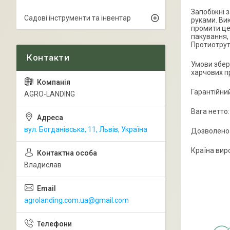
Запобіжні з
Садові інструменти та інвентар
руками. Ви
промити це 
пакування, 
Протиотрут
Умови збері
харчових пр
Гарантійний
AGRO-LANDING
Вага нетто:
вул. Богданівська, 11, Львів, Україна
Дозволено 
Країна виро
Владислав
agrolanding.com.ua@gmail.com