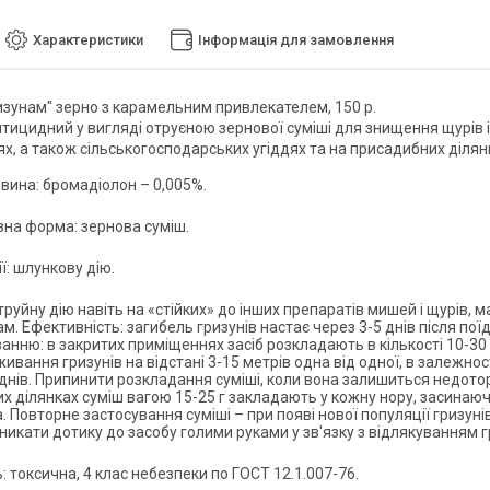
Характеристики
Інформація для замовлення
изунам" зерно з карамельним привлекателем, 150 р.
нтицидний у вигляді отруєною зернової суміші для знищення щурів 
х, а також сільськогосподарських угіддях та на присадибних діля
вина: бромадіолон – 0,005%.
на форма: зернова суміш.
ї: шлункову дію.
отруйну дію навіть на «стійких» до інших препаратів мишей і щур
. Ефективність: загибель гризунів настає через 3-5 днів після пої
анню: в закритих приміщеннях засіб розкладають в кількості 10-30 
ивання гризунів на відстані 3-15 метрів одна від одної, в залежност
 днів. Припинити розкладання суміші, коли вона залишиться недото
х ділянках суміш вагою 15-25 г закладають у кожну нору, засинаюч
га. Повторне застосування суміші – при появі нової популяції гризу
Уникати дотику до засобу голими руками у зв'язку з відлякуванням 
: токсична, 4 клас небезпеки по ГОСТ 12.1.007-76.