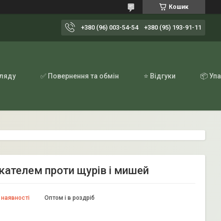
Кошик
+380 (96) 003-54-54
+380 (95) 193-91-11
гляду
✅ Повернення та обмін
⭐ Відгуки
📦 Уп
екателем проти щурів і мишей
 наявності
Оптом і в роздріб