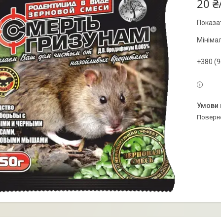
20 ₴
Показат
Мініма
+380 (9
поверн