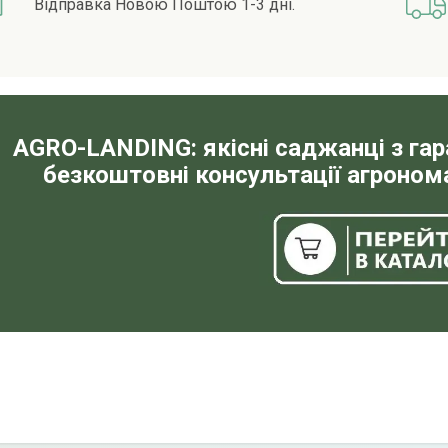
Відправка Новою Поштою 1-3 дні.
AGRO-LANDING: якісні саджанці з га
безкоштовні консультації агронома