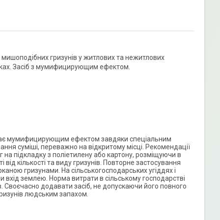
і мишоподібних гризунів у житлових та нежитлових
нках. Засіб з мумифицирующим ефектом.
ів, має мумифицирующим ефектом завдяки спеціальним
дання суміші, переважно на відкритому місці. Рекомендації
г на підкладку з поліетилену або картону, розміщуючи в
і від кількості та виду гризунів. Повторне застосування
рканою гризунами. На сільськогосподарських угіддях і
и вхід землею. Норма витрати в сільському господарстві
нів. Своєчасно додавати засіб, не допускаючи його повного
гризунів людським запахом.