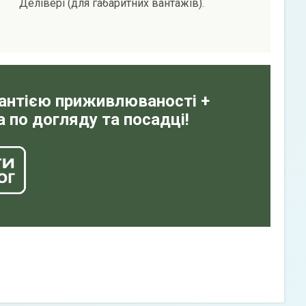
Делівері (для габаритних вантажів).
рантією приживлюваності +
 по догляду та посадці!