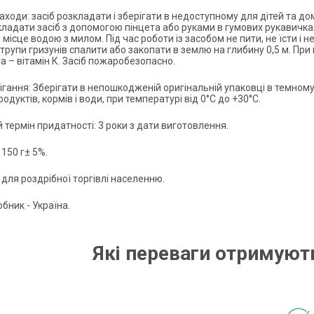
аходи: засіб розкладати і зберігати в недоступному для дітей та д
кладати засіб з допомогою пінцета або руками в гумових рукавичках
місце водою з милом. Під час роботи із засобом не пити, не їсти і не
трупи гризунів спалити або закопати в землю на глибину 0,5 м. При
а – вітамін К. Засіб пожаробезопасно.
гання: Зберігати в непошкодженій оригінальній упаковці в темному м
одуктів, кормів і води, при температурі від 0°C до +30°С.
 термін придатності: 3 роки з дати виготовлення.
 150 г± 5%.
для роздрібної торгівлі населенню.
бник - Україна.
Які переваги отримують