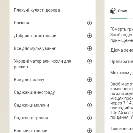
Плакучі, кулясті дерева
Опис
Насіння
"Смерть гр
Засіб роде
Добрива, агротовари
приміщення
Все для мульчування
Діюча речо
Укривні матеріали, чохли для
Препаратив
рослин
Механізм ді
Все для поливу
Засіб має 
компонентам
Саджанці винограду
по застосув
місцях прож
через 7-14
Саджанці малини
присадибни
1,5-2,5 кг/
поїдання. 
Саджанці троянд
Токсичність
Новорічні товари