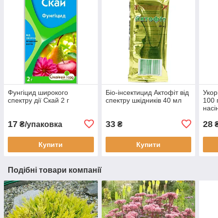
Фунгіцид широкого
Біо-інсектицид Актофіт від
Укор
спектру дії Скай 2 г
спектру шкідників 40 мл
100 
насі
17
33
28
₴/упаковка
₴
Купити
Купити
Подібні товари компанії