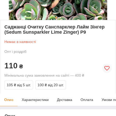
Саджанці Очитку Санспарклер Лайм Зінгер
(Sedum Sunsparkler Lime Zinger) Р9
Немає в наявності
Опт і роздріб
110
₴
Мінімальна сума замовлення на сайті — 400 ₴
105 ₴
від 5 шт.
100 ₴
від 20 шт.
Опис
Характеристики
Доставка
Оплата
Умови п