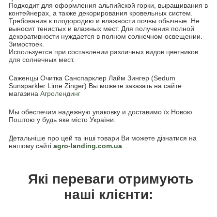
Подходит для оформления альпийской горки, выращивания в
контейнерах, а также декорирования кровельных систем.
Требования к плодородию и влажности почвы обычные. Не
выносит тенистых и влажных мест. Для получения полной
декоративности нуждается в полном солнечном освещении.
Зимостоек.
Используется при составлении различных видов цветников
для солнечных мест.
Саженцы Очитка Санспарклер Лайм Зингер (Sedum
Sunsparkler Lime Zinger) Вы можете заказать на сайте
магазина
Агролендинг
Мы обеспечим надежную упаковку и доставимо їх Новою
Поштою у будь яке місто України.
Детальніше про цей та інші товари Ви можете дізнатися на
нашому сайті
agro-landing.com.ua
Які переваги отримують
наші клієнти: