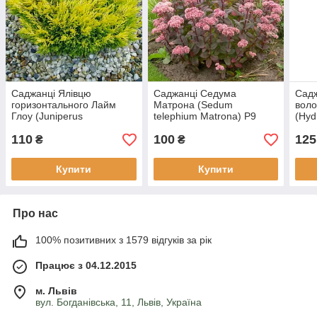
Саджанці Ялівцю
Саджанці Седума
Садж
горизонтального Лайм
Матрона (Sedum
воло
Глоу (Juniperus
telephium Matrona) Р9
(Hyd
horizontalis Lime Glow) Р9
Littl
110
100
125
₴
₴
Купити
Купити
Про нас
100% позитивних з 1579 відгуків за рік
Працює з 04.12.2015
м. Львів
вул. Богданівська, 11, Львів, Україна