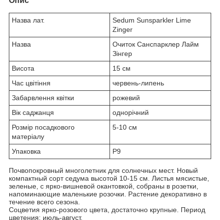
Опис
Назва лат.
Sedum Sunsparkler Lime
Zinger
Назва
Очиток Санспарклер Лайм
Зінгер
Висота
15 см
Час цвітіння
червень-липень
Забарвлення квітки
рожевий
Вік саджанця
однорічний
Розмір посадкового
5-10 см
матеріалу
Упаковка
P9
Почвопокровный многолетник для солнечных мест. Новый
компактный сорт седума высотой 10-15 см. Листья мясистые,
зеленые, с ярко-вишневой окантовкой, собраны в розетки,
напоминающие маленькие розочки. Растение декоративно в
течение всего сезона.
Соцветия ярко-розового цвета, достаточно крупные. Период
цветения: июль-август.