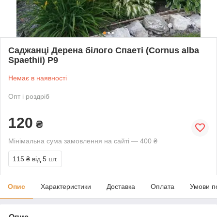
Саджанці Дерена білого Спаеті (Cornus alba
Spaethii) Р9
Немає в наявності
Опт і роздріб
120
₴
Мінімальна сума замовлення на сайті — 400 ₴
115 ₴
від 5 шт.
Опис
Характеристики
Доставка
Оплата
Умови п