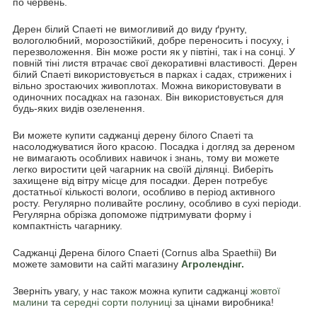
по червень.
Дерен білий Спаеті не вимогливий до виду ґрунту,
вологолюбний, морозостійкий, добре переносить і посуху, і
перезволоження. Він може рости як у півтіні, так і на сонці. У
повній тіні листя втрачає свої декоративні властивості. Дерен
білий Спаеті використовується в парках і садах, стрижених і
вільно зростаючих живоплотах. Можна використовувати в
одиночних посадках на газонах. Він використовується для
будь-яких видів озеленення.
Ви можете купити саджанці дерену білого Спаеті та
насолоджуватися його красою. Посадка і догляд за дереном
не вимагають особливих навичок і знань, тому ви можете
легко виростити цей чагарник на своїй ділянці. Виберіть
захищене від вітру місце для посадки. Дерен потребує
достатньої кількості вологи, особливо в період активного
росту. Регулярно поливайте рослину, особливо в сухі періоди.
Регулярна обрізка допоможе підтримувати форму і
компактність чагарнику.
Саджанці Дерена білого Спаеті (Cornus alba Spaethii) Ви
можете замовити на сайті магазину
Агролендінг.
Зверніть увагу, у нас також можна купити саджанці
жовтої
малини
та
середні сорти полуниці
за цінами виробника!