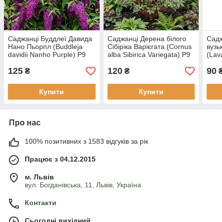
Саджанці Буддлеї Давида
Саджанці Дерена білого
Садж
Нано Пьорпл (Buddleja
Сібіріка Варієгата (Cornus
вузь
davidii Nanho Purple) Р9
alba Sibirica Variegata) Р9
(Lav
Nana
125
120
90
₴
₴
Купити
Купити
Про нас
100% позитивних з 1583 відгуків за рік
Працює з 04.12.2015
м. Львів
вул. Богданівська, 11, Львів, Україна
Контакти
Сьогодні вихідний