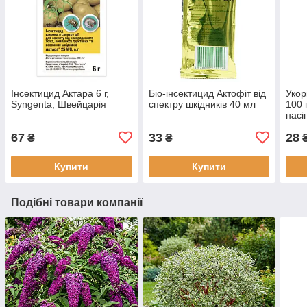
Інсектицид Актара 6 г,
Біо-інсектицид Актофіт від
Укор
Syngenta, Швейцарія
спектру шкідників 40 мл
100 
насі
67
33
28
₴
₴
Купити
Купити
Подібні товари компанії