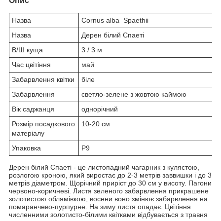
Опис
Назва
Cornus alba Spaethii
Назва
Дерен білий Спаеті
В/Ш куща
3 / 3 м
Час цвітіння
май
Забарвлення квітки
біле
Забарвлення
светло-зелене з жовтою каймою
Вік саджанця
однорічний
Розмір посадкового
10-20 см
матеріалу
Упаковка
Р9
Дерен білий Спаеті - це листопадний чагарник з кулястою,
розлогою кроною, який виростає до 2-3 метрів заввишки і до 3
метрів діаметром. Щорічний приріст до 30 см у висоту. Пагони
червоно-коричневі. Листя зеленого забарвлення прикрашене
золотистою облямівкою, восени воно змінює забарвлення на
помаранчево-пурпурне. На зиму листя опадає. Цвітіння
численними золотисто-білими квітками відбувається з травня