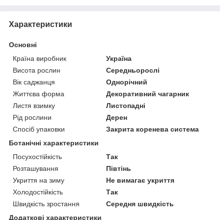
Характеристики
Основні
Країна виробник
Україна
Висота рослин
Середньорослі
Вік саджанця
Однорічний
Життєва форма
Декоративний чагарник
Листя взимку
Листопадні
Рід рослини
Дерен
Спосіб упаковки
Закрита коренева система
Ботанічні характеристики
Посухостійкість
Так
Розташування
Півтінь
Укриття на зиму
Не вимагає укриття
Холодостійкість
Так
Швидкість зростання
Середня швидкість
Додаткові характеристики