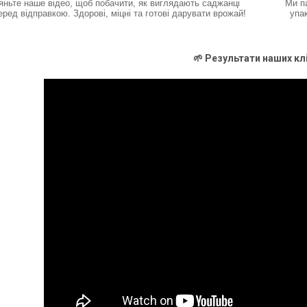
яньте наше відео, щоб побачити, як виглядають саджанці
Ми п
еред відправкою. Здорові, міцні та готові дарувати врожай!
упа
🌱 Результати наших кл