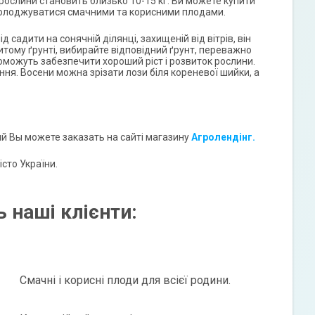
 рослини становить близько 10-15 кг. Ви можете купити
асолоджуватися смачними та корисними плодами.
 садити на сонячній ділянці, захищеній від вітрів, він
итому ґрунті, вибирайте відповідний ґрунт, переважно
можуть забезпечити хороший ріст і розвиток рослини.
я. Восени можна зрізати лози біля кореневої шийки, а
й Вы можете заказать на сайті магазину
Агролендінг.
сто України.
 наші клієнти:
Смачні і корисні плоди для всієї родини.