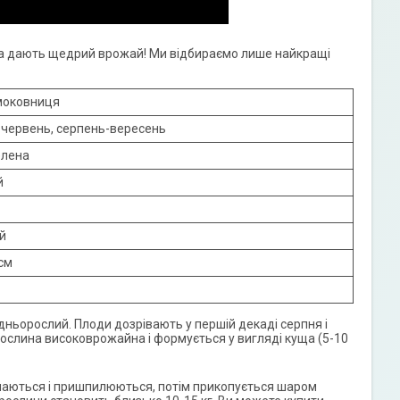
, а дають щедрий врожай! Ми відбираємо лише найкращі
моковниця
-червень, серпень-вересень
елена
й
й
см
едньорослий. Плоди дозрівають у першій декаді серпня і
Рослина високоврожайна і формується у вигляді куща (5-10
гинаються і пришпилюються, потім прикопується шаром