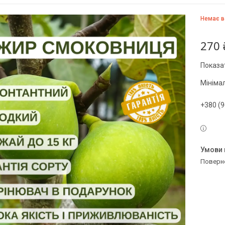
Немає в
270 
Показат
Мініма
+380 (9
поверн