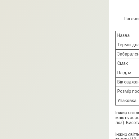
Поглян
Назва
Термін до
Забарвле
Смак
Плід, м
Вік саджа
Розмір по
Упаковка
Інжир світл
мають хоро
лоз). Висо
Інжир світ