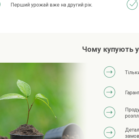
Перший урожай вже на другий рік.
Чому купують у
Тільк
Гаран
Проду
розпл
Детал
замов