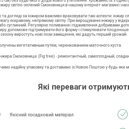
15 см) без будь-якого додаткового утеплення. Урожайність з однієї
нжиру світло-зелений Смоковниця в нашому інтернет-магазині і н
 та догляді за інжиром важливо враховувати такі аспекти: інжир слід
евагу яскравому, непрямому світлу. При вирощуванні інжиру у відкр
або суглинний. Регулярне поливання і підживлення добривами допо
жиру допоможе підтримувати його форму і стимулювати плодоношенн
 сезону виростуть нові лози заміщення, які дадуть перший урожай.
лучены вегетативным путём, черенкованием маточного куста.
жира Смоковница (Fig tree) - ремонтантный, самоплодный, сладки
чимо надійну упаковку та доставимо їх Новою Поштою у будь яке мі
Які переваги отримують
Якісний посадковий матеріал.