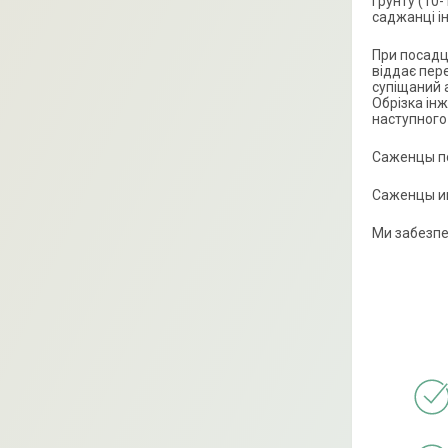
ґрунту (10-
саджанці і
При посадці
віддає пер
супіщаний 
Обрізка ін
наступного
Саженцы по
Саженцы ин
Ми забезпе