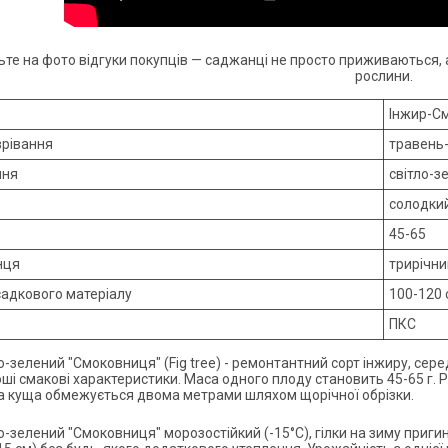
ьте на фото відгуки покупців — саджанці не просто приживаються
рослини.
Інжир-С
зрівання
травень
ння
світло-з
солодки
45-65
нця
трирічни
садкового матеріалу
100-120 
ПКС
о-зелений "Смоковниця" (Fig tree) - ремонтантний сорт інжиру, сер
ші смакові характеристики. Маса одного плоду становить 45-65 г. 
та куща обмежується двома метрами шляхом щорічної обрізки.
ло-зелений "Смоковниця" морозостійкий (-15°С), гілки на зиму при