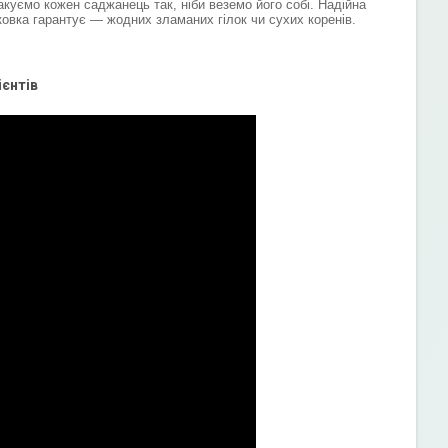
акуємо кожен саджанець так, ніби веземо його собі. Надійна
ковка гарантує — жодних зламаних гілок чи сухих коренів.
ієнтів