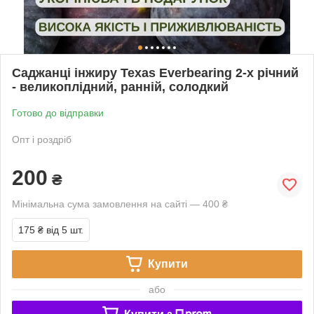
Саджанці інжиру Texas Everbearing 2-х річний
- великоплідний, ранній, солодкий
Готово до відправки
Опт і роздріб
200
₴
Мінімальна сума замовлення на сайті — 400 ₴
175 ₴
від 5 шт.
Купити
або