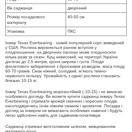
Вік саджанця
дворічний
Розмір посадкового
40-50 см
матеріалу
Упаковка
ПКС
Інжир Texas Everbearing - новий популярний сорт, виведений
у США. Рослина вирізняється раннім вступом у
плодоношення, на дворічних пагонах може плодоносити
кілька разів за сезон. Кущ невисокий, на території України
досягає до 2,5 метрів, крона широка і густа. Плоди
фіолетового забарвлення з бронзовим розводом, маса плоду
60-70 грамів. Смак ніжний, солодкий, м'якоть темно-
червоного кольору. Урожайність з однієї рослини становить
близько 10-15 кг.
Інжир Texas Everbearing морозостійкий (-10-15) і не вимагає
особливого догляду. Ви можете купити саджанці інжиру Texas
Everbearing і отримати врожай смачних і корисних плодів,
насолоджуючись їхнім ніжним смаком і ароматом. Посадка і
догляд за інжиром не вимагають особливих навичок і будуть
легко здійсненні навіть для садівників-початківців.
Саджанці отримані вегетативним шляхом, живцюванням
маточного куща.