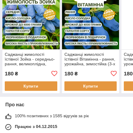
Саджанці жимолості
Саджанці жимолості
Садж
їстівної Зойка - середньо-
їстівної Вітамінна - рання,
їсті
рання, великоплідна,
урожайна, зимостійка (3-х
урож
десертна 3-х річна С1.5
річна) С1.5
(3-х
180
180
180
₴
₴
Купити
Купити
Про нас
100% позитивних з 1585 відгуків за рік
Працює з 04.12.2015