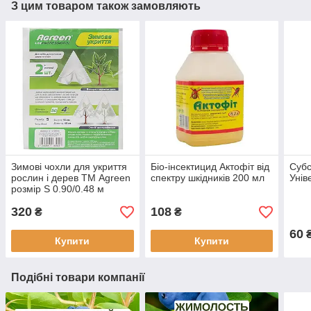
З цим товаром також замовляють
Зимові чохли для укриття
Біо-інсектицид Актофіт від
Субс
рослин і дерев ТМ Agreen
спектру шкідників 200 мл
Унів
розмір S 0.90/0.48 м
320
108
₴
₴
60
Купити
Купити
Подібні товари компанії