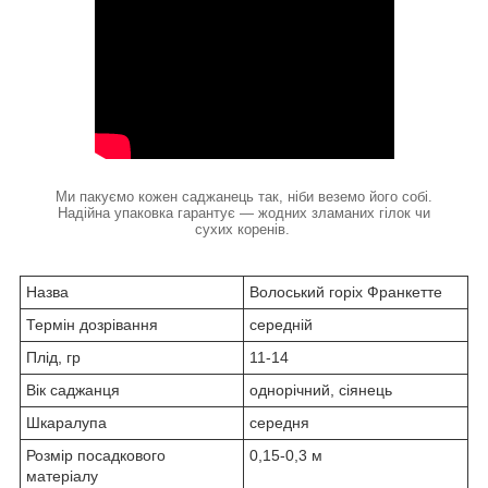
Ми пакуємо кожен саджанець так, ніби веземо його собі.
Надійна упаковка гарантує — жодних зламаних гілок чи
сухих коренів.
Назва
Волоський горіх Франкетте
Термін дозрівання
середній
Плід, гр
11-14
Вік саджанця
однорічний, сіянець
Шкаралупа
середня
Розмір посадкового
0,15-0,3 м
матеріалу