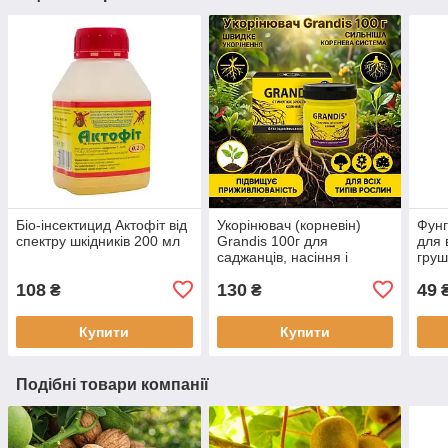
Біо-інсектицид Актофіт від
Укорінювач (корневін)
Фунг
спектру шкідників 200 мл
Grandis 100г для
для 
саджанців, насіння і
груші
розсади
Syng
108
130
49
₴
₴
Купити
Купити
Подібні товари компанії