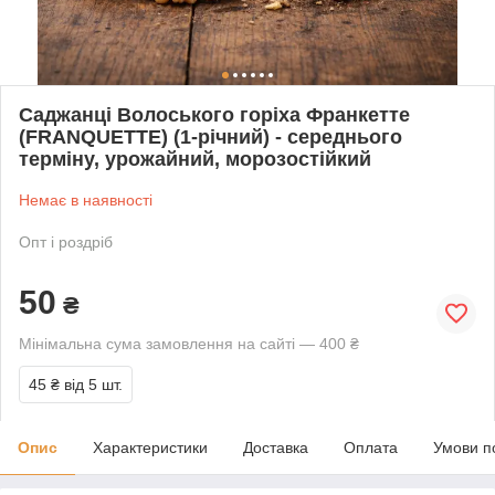
Саджанці Волоського горіха Франкетте
(FRANQUETTE) (1-річний) - середнього
терміну, урожайний, морозостійкий
Немає в наявності
Опт і роздріб
50
₴
Мінімальна сума замовлення на сайті — 400 ₴
45 ₴
від 5 шт.
Опис
Характеристики
Доставка
Оплата
Умови п