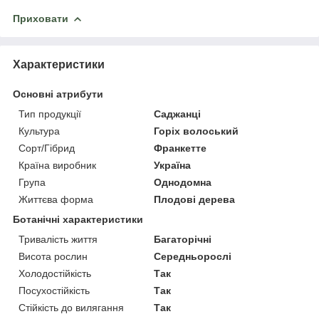
Приховати
Характеристики
Основні атрибути
Тип продукції
Саджанці
Культура
Горіх волоський
Сорт/Гібрид
Франкетте
Країна виробник
Україна
Група
Однодомна
Життєва форма
Плодові дерева
Ботанічні характеристики
Тривалість життя
Багаторічні
Висота рослин
Середньорослі
Холодостійкість
Так
Посухостійкість
Так
Стійкість до вилягання
Так