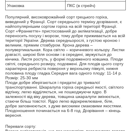
Упаковка
ПКС (в стрейч)
Популярний, високоврожайний сорт грецького горіха,
виведений у Франції. Сорт середнього терміну дозрівання, є
найпопулярнішим сортом горіха на всій території Франції.
Сорт «Франкетте» пристосований до акліматизації, добре
переносить посуху і морози, тому добре приживається на всій
території України. Дерева середньорослі, з густою кроною і
великим, прямим стовбуром. Крона дерева –
полувертикальная. Кора світло – коричневого кольору. Листки
довгасті, широкі біля основи і в середині, звужується до
кінчика. Листя ростуть, у формі подовженого ковшика. Плоди
світлі, середнього розміру, подовжені. Для плодів цього сорту
характерна ребриста поверхня у верхньому півкулі, нижня
половина плоду гладка.Середня вага одного плоду: 11-14 р.
Розмір: 25-30 мм
Плоди добре зберігаються і придатні до тривалої
транспортуванні. Шкаралупа горіха середньої якості, світлого
відтінку, легко відділяється, не пошкоджуючи ядро. В
залежності від віку дерева, товщина шкаралупи змінюється,
стаючи більш товстої. Ядро легко відокремлюване, біле,
добре заповнюються, з дуже високими смаковими якостями.
Плодоношення починається на 6-8 год. Дозрівання – кінець
вересня.
Переваги сорту:
Висока акліматизація, що дає можливість висаджувати дерева