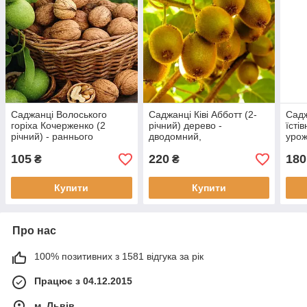
Саджанці Волоського
Саджанці Ківі Абботт (2-
Садж
горіха Кочерженко (2
річний) дерево -
їсті
річний) - раннього
дводомний,
урож
терміну, скороплідний,
морозостійкий, середній
річн
105
220
180
морозостійкий
₴
₴
Купити
Купити
Про нас
100% позитивних з 1581 відгука за рік
Працює з 04.12.2015
м. Львів