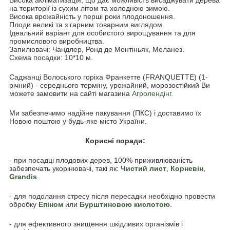
на території із сухим літом та холодною зимою.
Висока врожайність у перші роки плодоношення.
Плоди великі та з гарним товарним виглядом.
Ідеальний варіант для особистого вирощування та для
промислового виробництва.
Запилювачі: Чандлер, Ронд де Монтіньяк, Меланез.
Схема посадки: 10*10 м.
Саджанці Волоського горіха Франкетте (FRANQUETTE) (1-
річний) - середнього терміну, урожайний, морозостійкий Ви
можете замовити на сайті магазина
Агролендінг.
Ми забезпечимо надійне пакування (ПКС) і доставимо їх
Новою поштою у будь-яке місто України.
Корисні поради:
- при посадці плодових дерев, 100% приживлюваність
забезпечать укорінювачі, такі як:
Чистий лист
,
Корневін
,
Grandis
.
- для подолання стресу після пересадки необхідно провести
обробку
Епіном
или
Бурштиновою кислотою
.
- для ефективного знищення шкідливих організмів і