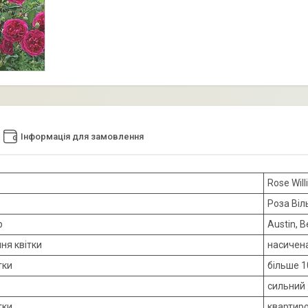
Інформація для замовлення
Rose Wil
Роза Віл
р
Austin, 
ня квітки
насичен
тки
більше 1
сильний
тки
квартир