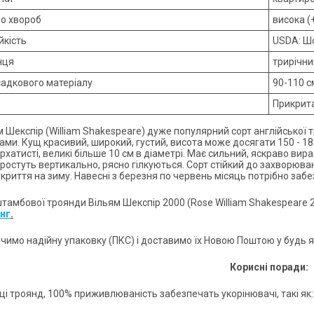
до хвороб
висока (
йкість
USDA: Ш
нця
трирічни
садкового матеріалу
90-110 с
Прикрита
м Шекспір (William Shakespeare) дуже популярний сорт англійської
ами. Кущ красивий, широкий, густий, висота може досягати 150 - 18
рхатисті, великі більше 10 см в діаметрі. Має сильний, яскраво ви
 ростуть вертикально, рясно гілкуються. Сорт стійкий до захворюв
укриття на зиму. Навесні з березня по червень місяць потрібно заб
тамбової троянди Вільям Шекспір 2000 (Rose William Shakespeare 2
нг
.
чимо надійну упаковку (ПКС) і доставимо їх Новою Поштою у будь як
Корисні поради:
дці троянд, 100% приживлюваність забезпечать укорінювачі, такі як