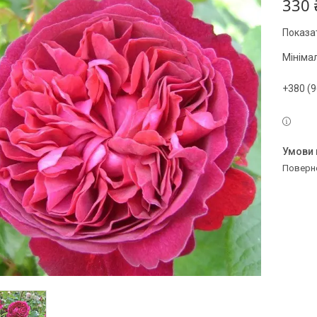
330 
Показат
Мініма
+380 (9
поверн