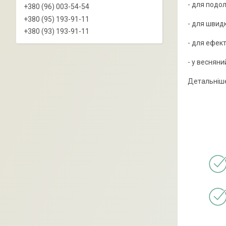
- для подо
+380 (96) 003-54-54
+380 (95) 193-91-11
- для швид
+380 (93) 193-91-11
- для ефек
- у весняни
Детальніше