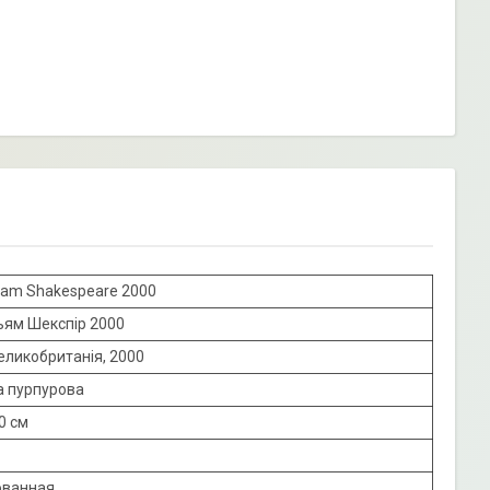
liam Shakespeare 2000
ьям Шекспір 2000
Великобританія, 2000
а пурпурова
0 см
ованная