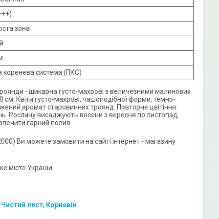
+++)
оста зона
й
м
 коренева система (ПКС)
 троянди - шикарна густо-махрові з величезними малинових
0 см. Квіти густо-махрові, чашоподібної форми, темно-
ражений аромат старовинних троянд. Повторне цвітіння.
ань. Рослину висаджують восени з вересня по листопад,
езпечити гарний полив.
000) Ви можете замовити на сайті інтернет - магазину
е місто України.
:
Чистий лист
,
Корневін
.