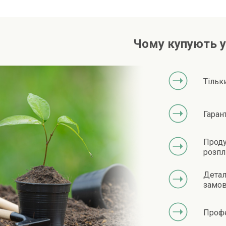
Чому купують у
Тільк
Гаран
Проду
розпл
Детал
замов
Профе