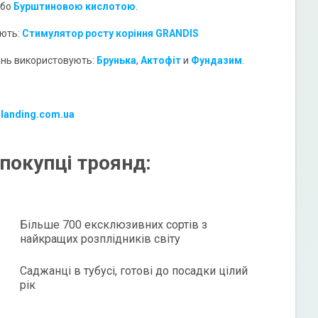
бо
Бурштиновою кислотою
.
ують:
Стимулятор росту коріння GRANDIS
ань використовують:
Брунька
,
Акто
фіт
и
Фундазим
.
-landing.com.ua
покупці троянд:
Більше 700 ексклюзивних сортів з
найкращих розплідників світу
Саджанці в тубусі, готові до посадки цілий
рік