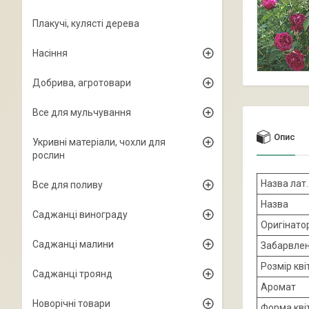
Плакучі, кулясті дерева
Насіння
Добрива, агротовари
Все для мульчування
Опис
Укривні матеріали, чохли для
рослин
Назва лат.
Все для поливу
Назва
Саджанці винограду
Оригінато
Саджанці малини
Забарвлен
Розмір кві
Саджанці троянд
Аромат
Новорічні товари
Форма кві