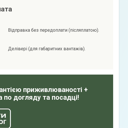
лата
Відправка без передоплати (післяплатою).
Делівері (для габаритних вантажів).
рантією приживлюваності +
 по догляду та посадці!