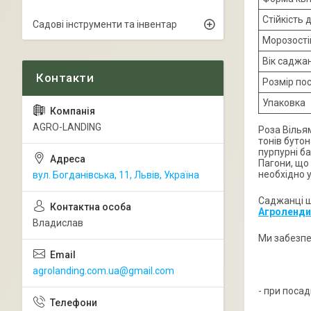
Стійкість 
Садові інструменти та інвентар
Морозості
Вік саджа
Розмір по
Упаковка
AGRO-LANDING
Роза Вілья
тонів бутон
пурпурні ба
Пагони, що
необхідно 
вул. Богданівська, 11, Львів, Україна
Саджанці ш
Агроленди
Владислав
Ми забезпе
agrolanding.com.ua@gmail.com
- при поса