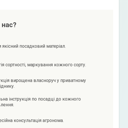
 нас?
и якісний посадковий матеріал.
тія сортності, маркування кожного сорту.
кція вирощена власноруч у приватному
іднику.
ьна інструкція по посадці до кожного
лення.
сійна консультація агронома.