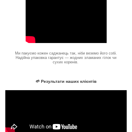
Ми пакуємо кожен саджанець так, ніби веземо його собі.
Надійна упаковка гарантує — жодних зламаних гілок чи
сухих коренів.
🌱 Результати наших клієнтів