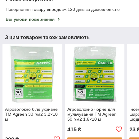
Повернення товару впродовж 120 днів за домовленістю
Всі умови повернення
З цим товаром також замовляють
Агроволокно біле укривне
Агроволокно чорне для
Інсе
ТМ Agreen 30 г/м2 3.2×10
мульчування ТМ Agreen
широ
м
50 г/м2 1.6×10 м
шкід
Шве
415
23
₴