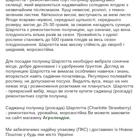
селекції, який вирізняється надзвичайно солодкою ягодою з
незвичайним післясмаком. Кущі невисокі, розлогі, з темно-
зеленим листям. Квітконоси високі, виступають за межі листя.
Ягоди яскраво-червоні, середньої щільності, середнього
розміру, вагою до 25-30 грамів, за смаком нагадують суницю.
Шарлотта є ремонтантною полуницею, що означає, що вона
плодоносить кілька разів за сезон. Урожайність з однієї
рослини становить до 500 грамів плодів за весь сезон
плодоношення. Шарлотта має високу стійкість до хвороб і
шкідників, морозостійка.
Для посадки полуниці Шарлотта необхідно вибрати сонячне
місце, добре дреноване і з удобреним ґрунтом. Догляд за
полуницею Шарлотта не вимагає особливих навичок і знань,
впорається навіть садівник-початківець. Регулярно поливайте
рослину, не допускаючи посухи. Видаліть вуса, якщо на них
немає ягід і розмноження розетками не планується. Шарлотта
- прекрасний вибір, якщо ви хочете купити саджанці (розсаду)
ремонтантних сортів полуниці.
Саджанці полуниці (розсада) Шарлотта (Charlotte Strawberry)
- ремонтантна, урожайна, морозостійка Ви можете замовити
на сайті магазину
Агролендінг
.
Ми забезпечимо надійну упаковку (ПКС) і доставимо їх Новою
Поштою у будь яке місто України.