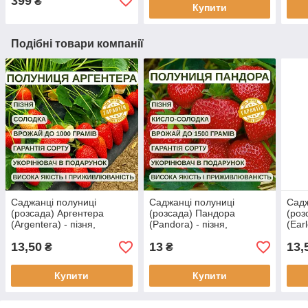
399
₴
Купити
Подібні товари компанії
Саджанці полуниці
Саджанці полуниці
Садж
(розсада) Аргентера
(розсада) Пандора
(роз
(Argentera) - пізня,
(Pandora) - пізня,
(Ear
урожайна,
урожайна,
соло
13,50
13
13,
транспортабельна
транспортабельна
₴
₴
Купити
Купити