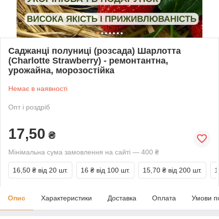
Саджанці полуниці (розсада) Шарлотта
(Charlotte Strawberry) - ремонтантна,
урожайна, морозостійка
Немає в наявності
Опт і роздріб
17,50
₴
Мінімальна сума замовлення на сайті — 400 ₴
16,50 ₴
від 20 шт.
16 ₴
від 100 шт.
15,70 ₴
від 200 шт.
1
Опис
Характеристики
Доставка
Оплата
Умови п