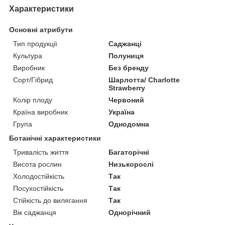
Характеристики
Основні атрибути
Тип продукції
Саджанці
Культура
Полуниця
Виробник
Без бренду
Сорт/Гібрид
Шарлотта/ Charlotte
Strawberry
Колір плоду
Червоний
Країна виробник
Україна
Група
Однодомна
Ботанічні характеристики
Тривалість життя
Багаторічні
Висота рослин
Низькорослі
Холодостійкість
Так
Посухостійкість
Так
Стійкість до вилягання
Так
Вік саджанця
Однорічний