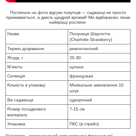
Погляньте на фото відгуки покупців — саджанці не просто
приживаються, а дають щедрий врожай! Ми відбираємо лише
найкращі рослини.
Назва
Полуниця Шарлотта
(Charlotte Strawberry)
Термін дозрівання
ремонтантний
Ягода, г
25-30
М'якоть
щільна
Селекція
французька
Кількість в упаковці
Мінімальне замовлення 10
штук
Вік саджанця
однорічний
Розмір посадкового
7-15 см
матеріалу
Упаковка
ПКС (в стрейч)
Шарлотта - ремонтантний сорт полуниці французької