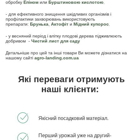
обробку
Епіном
или
Бурштиновою кислотою
.
- для ефективного знищення шкідливих організмів і
профілактики захворювань використовують
препарати:
Брунька
,
Акто
фіт
и
Мідний купорос
.
- у весняний період і влітку плодові дерева підживлюють
добривом -
Чистий лист для саду
Детальніше про цей та інші товари Ви можете дізнатися на
нашому сайті
agro-landing.com.ua
Які переваги отримують
наші клієнти:
Якісний посадковий матеріал.
Перший урожай уже на другий-