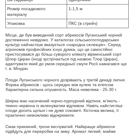
Розмір посадкового
1-1,5 м
матеріалу
Упаковка
ПКС (в стрейч)
Місце, де був виведений сорт абрикосів Луганський чорний
достеменно невідомо. У каталогах сільськогосподарських
культур найчастіше вказується «народна селекція». Серед
агрономів професійних існує думка, що це самостійно
пристосувався до більш суворого клімату вірменський сорт
Шлор Циран (іноді зустрічається під назвою Тлор Циран),
адаптувати який до умов середньої смуги Росії намагався ще
І. в. Мічурін.
Плоди Луганського чорного дозрівають у третій декаді липня.
Форма абрикосів - щось середнє між кулею та еліпсом.
Характерна сильна опушеність. Маса невелика - 25-30 г.
Шкірка має насичений чорно-пурпурний відтінок, м'якоть -
темно-червона із зеленуватим відливом. Навіть найстигліші
плоди досить щільні і не дуже соковиті. Кісточка велика, її
практично неможливо відокремити.
Смак приємний, трохи кислуватий. Найкраще абрикоси
підійдуть для переробки на зиму. Аромат легкий, майже