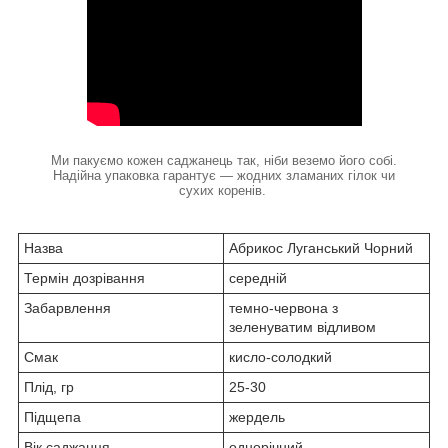
Ми пакуємо кожен саджанець так, ніби веземо його собі.
Надійна упаковка гарантує — жодних зламаних гілок чи
сухих коренів.
Назва
Абрикос Луганський Чорний
Термін дозрівання
середній
Забарвлення
темно-червона з
зеленуватим відливом
Смак
кисло-солодкий
Плід, гр
25-30
Підщепа
жердель
Вік саджанця
однорічний