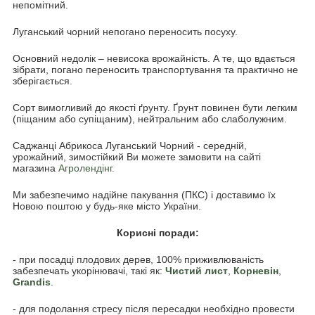
непомітний.
Луганський чорний непогано переносить посуху.
Основний недолік – невисока врожайність. А те, що вдається
зібрати, погано переносить транспортування та практично не
зберігається.
Сорт вимогливий до якості ґрунту. Ґрунт повинен бути легким
(піщаним або супіщаним), нейтральним або слаболужним.
Саджанці Абрикоса Луганський Чорний - середній,
урожайний, зимостійкий Ви можете замовити на сайті
магазина
Агролендінг.
Ми забезпечимо надійне пакування (ПКС) і доставимо їх
Новою поштою у будь-яке місто України.
Корисні поради:
- при посадці плодових дерев, 100% приживлюваність
забезпечать укорінювачі, такі як:
Чистий лист
,
Корневін
,
Grandis
.
- для подолання стресу після пересадки необхідно провести