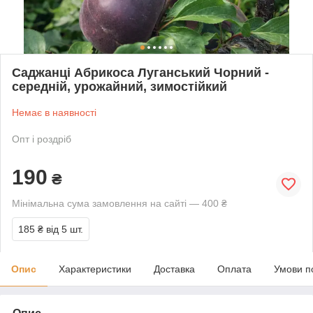
Саджанці Абрикоса Луганський Чорний -
середній, урожайний, зимостійкий
Немає в наявності
Опт і роздріб
190
₴
Мінімальна сума замовлення на сайті — 400 ₴
185 ₴
від 5 шт.
Опис
Характеристики
Доставка
Оплата
Умови п