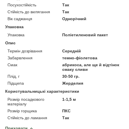
Посухостійкість
Так
Стійкість до вилягання
Так
Вік саджанця
Однорічний
Упаковка
Упаковка
Поліетиленовий пакет
Опис
Термін дозрівання
Середній
Забарвлення
темно-фіолетова
Смак
абрикоса, але ще й відтінок
смаку сливи
Плід, г
30-50 гр.
Підщепа
Жерделия
Користувальницькі характеристики
Розмір посадкового
1-1,5 м
матеріалу
Розмір горщика
ПКС
Стійкість до ламання
Так
Приховати