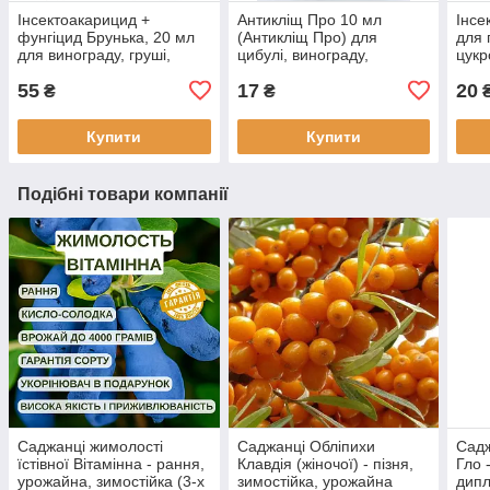
Інсектоакарицид +
Антикліщ Про 10 мл
Інсе
фунгіцид Брунька, 20 мл
(Антикліщ Про) для
для 
для винограду, груші,
цибулі, винограду,
цукр
яблуні та інших плодових
декоративних і плодових
55
17
20
Кемилайн Агро
₴
₴
₴
Купити
Купити
Подібні товари компанії
Саджанці жимолості
Саджанці Обліпихи
Садж
їстівної Вітамінна - рання,
Клавдія (жіночої) - пізня,
Гло 
урожайна, зимостійка (3-х
зимостійка, урожайна
дипл