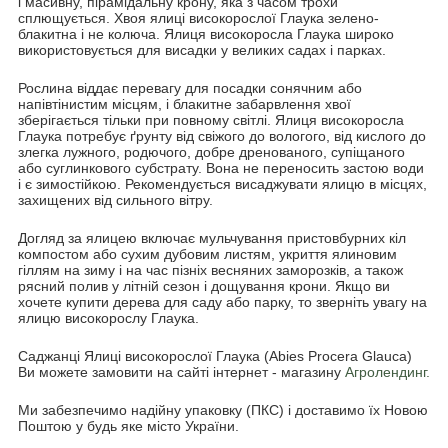
і масивну, пірамідальну крону, яка з часом трохи
сплющується. Хвоя ялиці високорослої Глаука зелено-
блакитна і не колюча. Ялиця високоросла Глаука широко
використовується для висадки у великих садах і парках.
Рослина віддає перевагу для посадки сонячним або
напівтінистим місцям, і блакитне забарвлення хвої
зберігається тільки при повному світлі. Ялиця високоросла
Глаука потребує ґрунту від свіжого до вологого, від кислого до
злегка лужного, родючого, добре дренованого, супіщаного
або суглинкового субстрату. Вона не переносить застою води
і є зимостійкою. Рекомендується висаджувати ялицю в місцях,
захищених від сильного вітру.
Догляд за ялицею включає мульчування пристовбурних кіл
компостом або сухим дубовим листям, укриття ялиновим
гіллям на зиму і на час пізніх весняних заморозків, а також
рясний полив у літній сезон і дощування крони. Якщо ви
хочете купити дерева для саду або парку, то зверніть увагу на
ялицю високорослу Глаука.
Саджанці Ялиці високорослої Глаука (Abies Procera Glauca)
Ви можете замовити на сайті інтернет - магазину
Агролендинг.
Ми забезпечимо надійну упаковку (ПКС) і доставимо їх Новою
Поштою у будь яке місто України.