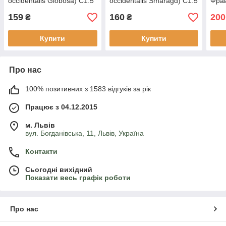
occidentalis Globosa) С1.5
occidentalis Smaragd) С1.5
Фрай
pani
159
160
200
С3
₴
₴
Купити
Купити
Про нас
100% позитивних з 1583 відгуків за рік
Працює з 04.12.2015
м. Львів
вул. Богданівська, 11, Львів, Україна
Контакти
Сьогодні вихідний
Показати весь графік роботи
Про нас