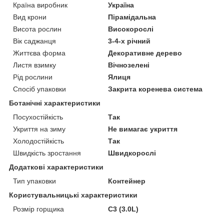
Країна виробник
Україна
Вид крони
Пірамідальна
Висота рослин
Високорослі
Вік саджанця
3-4-х річний
Життєва форма
Декоративне дерево
Листя взимку
Вічнозелені
Рід рослини
Ялиця
Спосіб упаковки
Закрита коренева система
Ботанічні характеристики
Посухостійкість
Так
Укриття на зиму
Не вимагає укриття
Холодостійкість
Так
Швидкість зростання
Швидкорослі
Додаткові характеристики
Тип упаковки
Контейнер
Користувальницькі характеристики
Розмір горщика
C3 (3.0L)