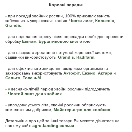
Корисні поради:
- при посадці хвойних рослин, 100% приживлюваність
забезпечать укорінювачі, такі як:
Чисти лист
,
Корневін
,
Grandis
.
- для подолання стресу після пересадки необхідно провести
обробку
Епіном
,
Бурштиновою кислотою
.
- для швидкого зростання потужної кореневої системи,
садівники використовують
Grandis
,
Radifarm
.
- для ефективного знищення шкідливих організмів та
захворювань використовують
Актофіт
,
Енжио
,
Актара
и
Сальто
,
Топсін-М
.
- у весняно-літній період хвойні рослини підгодовують
-
Чистий лист для хвойних
.
- упродовж усього літа, хвойні рослини обприскують
комплексним добривом,
Майстер-агро для хвойних
.
Детальніше про цей та інші товари Ви можете дізнатися на
нашому сайті
agro-landing.com.ua