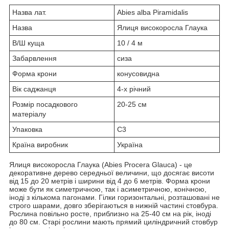
Назва лат.
Abies alba Piramidalis
Назва
Ялиця високоросла Глаука
В/Ш куща
10 / 4 м
Забарвлення
сиза
Форма крони
конусовидна
Вік саджанця
4-х річний
Розмір посадкового
20-25 см
матеріалу
Упаковка
С3
Країна виробник
Україна
Ялиця високоросла Глаука (Abies Procera Glauca) - це
декоративне дерево середньої величини, що досягає висоти
від 15 до 20 метрів і ширини від 4 до 6 метрів. Форма крони
може бути як симетричною, так і асиметричною, конічною,
іноді з кількома пагонами. Гілки горизонтальні, розташовані не
строго шарами, довго зберігаються в нижній частині стовбура.
Рослина повільно росте, приблизно на 25-40 см на рік, іноді
до 80 см. Старі рослини мають прямий циліндричний стовбур