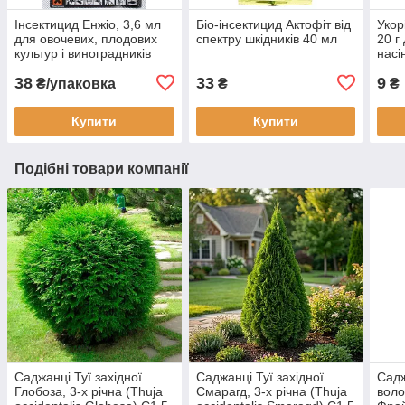
Інсектицид Енжіо, 3,6 мл
Біо-інсектицид Актофіт від
Укор
для овочевих, плодових
спектру шкідників 40 мл
20 г
культур і виноградників
насі
Syngenta, Швейцарія
38
33
9
₴/упаковка
₴
₴
Купити
Купити
Подібні товари компанії
Саджанці Туї західної
Саджанці Туї західної
Садж
Глобоза, 3-х річна (Thuja
Смарагд, 3-х річна (Thuja
воло