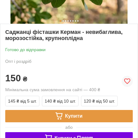
Саджанці фісташки Керман - невибаглива,
морозостійка, крупноплідна
Готово до відправки
Опт і роздріб
150
₴
Мінімальна сума замовлення на сайті — 400 ₴
145 ₴
від 5 шт.
140 ₴
від 10 шт.
120 ₴
від 50 шт.
Купити
або