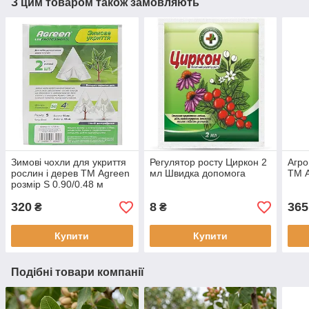
З цим товаром також замовляють
Зимові чохли для укриття
Регулятор росту Циркон 2
Агро
рослин і дерев ТМ Agreen
мл Швидка допомога
ТМ A
розмір S 0.90/0.48 м
320
8
365
₴
₴
Купити
Купити
Подібні товари компанії