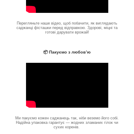
Перегляньте наше відео, щоб побачити, як виглядають
саджанці фісташки перед відправкою. Здорові, міцні та
готові дарувати врожай!
📦 Пакуємо з любов’ю
Ми пакуємо кожен саджанець так, ніби веземо його собі.
Надійна упаковка гарантує — жодних зламаних гілок чи
сухих коренів.