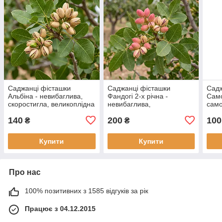
Саджанці фісташки
Саджанці фісташки
Саджа
Альбіна - невибаглива,
Фандогі 2-х річна -
Самоп
скоростигла, великоплідна
невибаглива,
само
морозостійка,
моро
140
200
100
крупноплідна
₴
₴
Купити
Купити
Про нас
100% позитивних з 1585 відгуків за рік
Працює з 04.12.2015