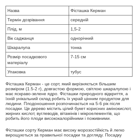
Назва
Фісташка Керман
Термін дозрівання
середній
Плід, м
1,5-2
Вік саджанця
однорічний
Шкаралупа
тонка
Розмір посадкового
7-15 см
матеріалу
Упаковка
тубус
Фісташка Керман - це сорт, який вирізняється більшим
розміром (1.5-2 г), довгастою формою, світлою шкаралупою і
має яскраво-зелене ядро. Фісташки природного відкриття, а
їхній унікальний склад робить їх украй цінним продуктом для
людини. Плодоношення розпочинається на 5-6 рік після
посадки. Це дерево містить цілий букет корисних амінокислот,
жирних кислот, вуглеводів, вітамінів і мікроелементів, що
робить його плоди висококалорійними і поживними.
Фісташки сорту Керман має високу морозостійкість й легко
вирощуються за правильної посадки та догляду. Посадку