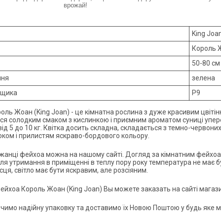
врожай!
King Joa
Король 
50-80 см
ння
зелена
рщика
Р9
оль Жоан (King Joan) - це кімнатна рослина з дуже красивим цвітін
ся солодким смаком з кислинкою і приємним ароматом суниці упере
ід 5 до 10 кг. Квітка досить складна, складається з темно-червоних 
ком і прилистям яскраво-бордового кольору.
жанці фейхоа можна на нашому сайті. Догляд за кімнатним фейхоа:
для утримання в приміщенні в теплу пору року температура не має 
ісця, світло має бути яскравим, але розсіяним.
йхоа Король Жоан (King Joan) Вы можете заказать на сайті магаз
чимо надійну упаковку та доставимо їх Новою Поштою у будь яке мі