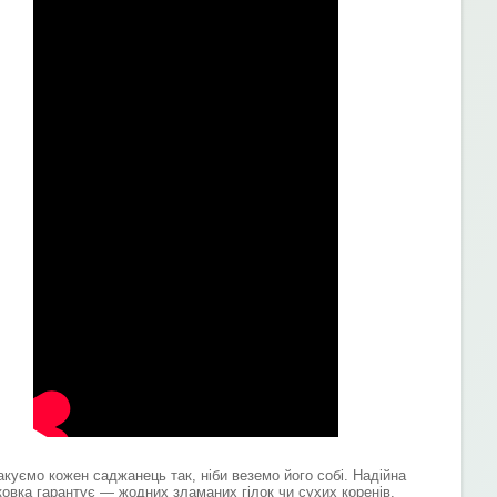
акуємо кожен саджанець так, ніби веземо його собі. Надійна
ковка гарантує — жодних зламаних гілок чи сухих коренів.