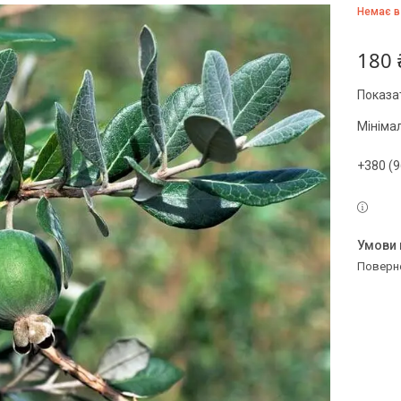
Немає в
180 
Показат
Мініма
+380 (9
поверн