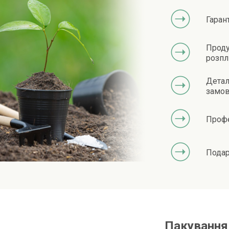
Гаран
Проду
розпл
Детал
замов
Профе
Подар
Пакування