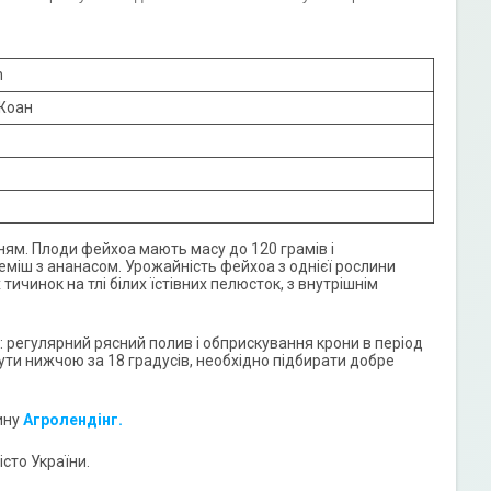
n
Жоан
ням. Плоди фейхоа мають масу до 120 грамів і
міш з ананасом. Урожайність фейхоа з однієї рослини
тичинок на тлі білих їстівних пелюсток, з внутрішнім
 регулярний рясний полив і обприскування крони в період
бути нижчою за 18 градусів, необхідно підбирати добре
ину
Агролендінг.
сто України.