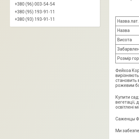
+380 (96) 003-54-54
+380 (95) 193-91-11
+380 (93) 193-91-11
Назва лат.
Назва
Висота
Забарвле
Розмір го
Фейхоа Кор
вирізняють
становить в
рожевим бо
Купити сад
вегетації, 
освітлені м
Саженцы Фе
Ми забезпе