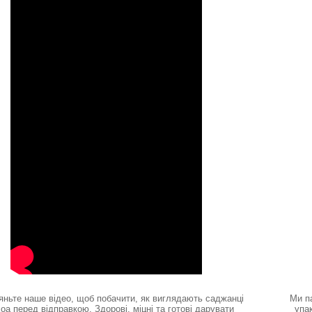
яньте наше відео, щоб побачити, як виглядають саджанці
Ми п
оа перед відправкою. Здорові, міцні та готові дарувати
упа