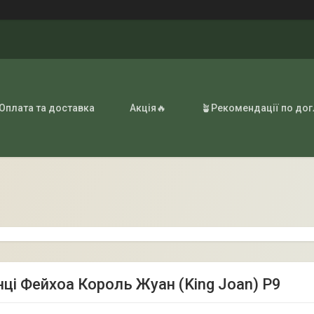
 Оплата та доставка
Акція🔥
🪴Рекомендації по до
ці Фейхоа Король Жуан (King Joan) Р9