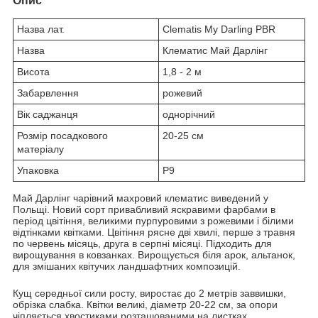
Опис
Назва лат.
Clematis My Darling PBR
Назва
Клематис Май Дарлінг
Висота
1,8 - 2 м
Забарвлення
рожевий
Вік саджанця
однорічний
Розмір посадкового
20-25 см
матеріалу
Упаковка
Р9
Май Дарлінг чарівний махровий клематис виведений у
Польщі. Новий сорт привабливий яскравими фарбами в
період цвітіння, великими пурпуровими з рожевими і білими
відтінками квітками. Цвітіння рясне дві хвилі, перше з травня
по червень місяць, друга в серпні місяці. Підходить для
вирощування в ковзанках. Вирощується біля арок, альтанок,
для змішаних квітучих ландшафтних композицій.
Кущ середньої сили росту, виростає до 2 метрів заввишки,
обрізка слабка. Квітки великі, діаметр 20-22 см, за опори
чіпляється хвостиками розташованими на листках.