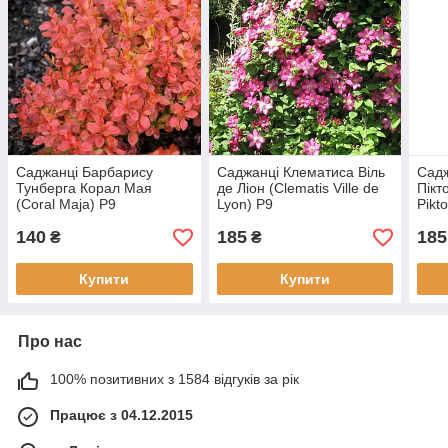
Саджанці Барбарису
Саджанці Клематиса Віль
Садж
Тунберга Корал Мая
де Ліон (Clematis Ville de
Пікт
(Coral Maja) Р9
Lyon) Р9
Pikt
140
185
185
₴
₴
Купити
Купити
Про нас
100% позитивних з 1584 відгуків за рік
Працює з 04.12.2015