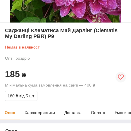
Саджанці Клематиса Май Дарлінг (Clematis
My Darling PBR) Р9
Немає в наявності
Опт і роздріб
185
₴
Мінімальна сума замовлення на сайті — 400 ₴
180 ₴
від 5 шт.
Опис
Характеристики
Доставка
Оплата
Умови п