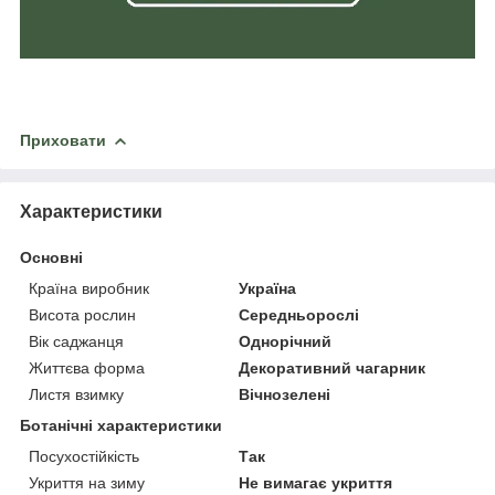
Приховати
Характеристики
Основні
Країна виробник
Україна
Висота рослин
Середньорослі
Вік саджанця
Однорічний
Життєва форма
Декоративний чагарник
Листя взимку
Вічнозелені
Ботанічні характеристики
Посухостійкість
Так
Укриття на зиму
Не вимагає укриття