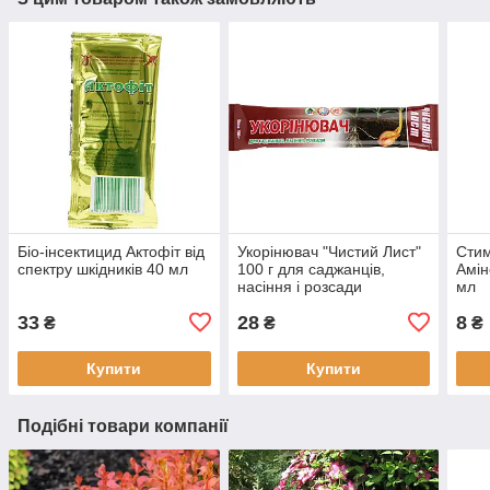
Біо-інсектицид Актофіт від
Укорінювач "Чистий Лист"
Стим
спектру шкідників 40 мл
100 г для саджанців,
Амін
насіння і розсади
мл
33
28
8
₴
₴
₴
Купити
Купити
Подібні товари компанії