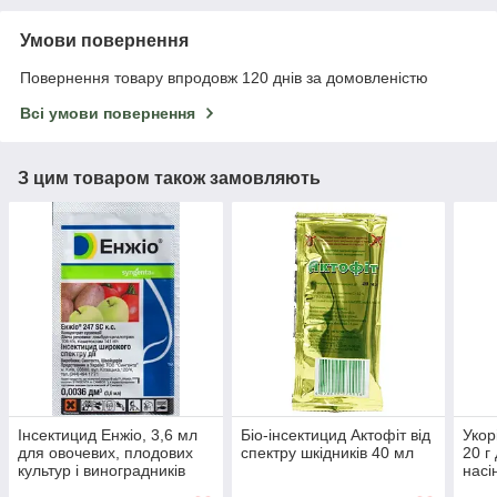
Умови повернення
Повернення товару впродовж 120 днів за домовленістю
Всі умови повернення
З цим товаром також замовляють
Інсектицид Енжіо, 3,6 мл
Біо-інсектицид Актофіт від
Укор
для овочевих, плодових
спектру шкідників 40 мл
20 г
культур і виноградників
насі
Syngenta, Швейцарія