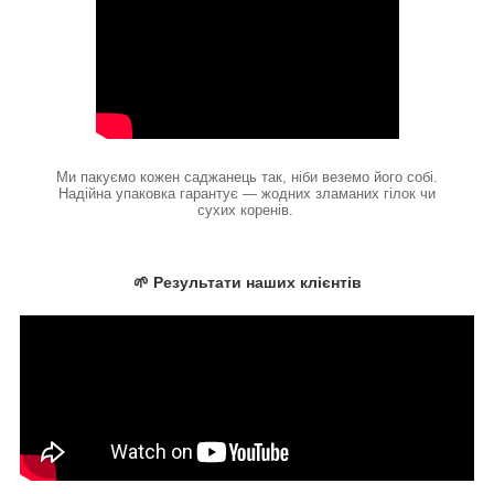
Ми пакуємо кожен саджанець так, ніби веземо його собі.
Надійна упаковка гарантує — жодних зламаних гілок чи
сухих коренів.
🌱 Результати наших клієнтів