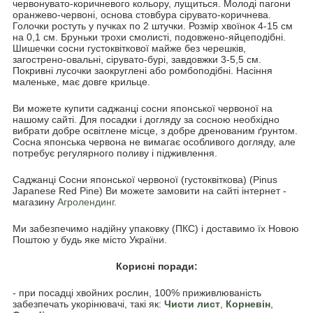
червонувато-коричневого кольору, лущиться. Молоді пагони
оранжево-червоні, основа стовбура сірувато-коричнева.
Голочки ростуть у пучках по 2 штучки. Розмір хвоїнок 4-15 см
на 0,1 см. Бруньки трохи смолисті, подовжено-яйцеподібні.
Шишечки сосни густоквіткової майже без черешків,
загострено-овальні, сірувато-бурі, завдовжки 3-5,5 см.
Покривні лусочки заокруглені або ромбоподібні. Насіння
маленьке, має довге крильце.
Ви можете купити саджанці сосни японської червоної на
нашому сайті. Для посадки і догляду за сосною необхідно
вибрати добре освітлене місце, з добре дренованим ґрунтом.
Сосна японська червона не вимагає особливого догляду, але
потребує регулярного поливу і підживлення.
Саджанці Сосни японської червоної (густоквіткова) (Pinus
Japanese Red Pine) Ви можете замовити на сайті інтернет -
магазину
Агролендинг.
Ми забезпечимо надійну упаковку (ПКС) і доставимо їх Новою
Поштою у будь яке місто України.
Корисні поради:
- при посадці хвойних рослин, 100% приживлюваність
забезпечать укорінювачі, такі як:
Чисти лист
,
Корневін
,