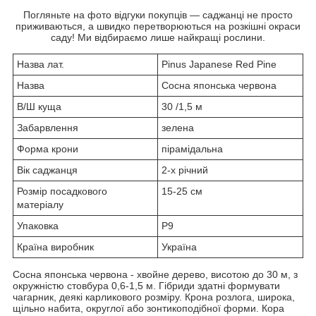
Погляньте на фото відгуки покупців — саджанці не просто
приживаються, а швидко перетворюються на розкішні окраси
саду! Ми відбираємо лише найкращі рослини.
Назва лат.
Pinus Japanese Red Pine
Назва
Сосна японська червона
В/Ш куща
30 /1,5 м
Забарвлення
зелена
Форма крони
пірамідальна
Вік саджанця
2-х річний
Розмір посадкового
15-25 см
матеріалу
Упаковка
Р9
Країна виробник
Україна
Сосна японська червона - хвойне дерево, висотою до 30 м, з
окружністю стовбура 0,6-1,5 м. Гібриди здатні формувати
чагарник, деякі карликового розміру. Крона розлога, широка,
щільно набита, округлої або зонтикоподібної форми. Кора