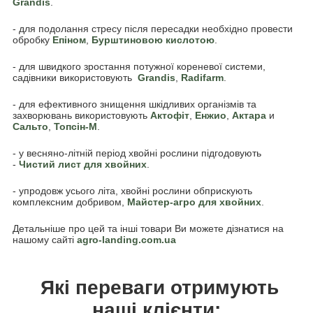
Grandis
.
- для подолання стресу після пересадки необхідно провести
обробку
Епіном
,
Бурштиновою кислотою
.
- для швидкого зростання потужної кореневої системи,
садівники використовують
Grandis
,
Radifarm
.
- для ефективного знищення шкідливих організмів та
захворювань використовують
Актофіт
,
Енжио
,
Актара
и
Сальто
,
Топсін-М
.
- у весняно-літній період хвойні рослини підгодовують
-
Чистий лист для хвойних
.
- упродовж усього літа, хвойні рослини обприскують
комплексним добривом,
Майстер-агро для хвойних
.
Детальніше про цей та інші товари Ви можете дізнатися на
нашому сайті
agro-landing.com.ua
Які переваги отримують
наші клієнти: