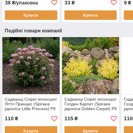
38
33
9
₴/упаковка
₴
₴
Купити
Купити
Подібні товари компанії
Саджанці Спіреї японської
Саджанці Спіреї японської
Садж
Літтл Принцес (Spiraea
Голден Карпет (Spiraea
Голд
japonica Little Princess) Р9
japonica Golden Carpet) Р9
japo
110
115
110
₴
₴
Купити
Купити