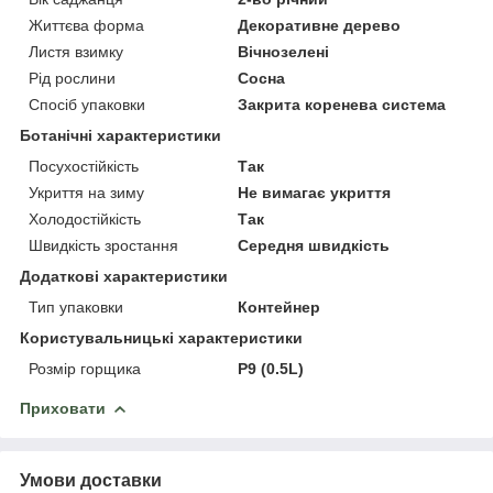
Життєва форма
Декоративне дерево
Листя взимку
Вічнозелені
Рід рослини
Сосна
Спосіб упаковки
Закрита коренева система
Ботанічні характеристики
Посухостійкість
Так
Укриття на зиму
Не вимагає укриття
Холодостійкість
Так
Швидкість зростання
Середня швидкість
Додаткові характеристики
Тип упаковки
Контейнер
Користувальницькі характеристики
Розмір горщика
P9 (0.5L)
Приховати
Умови доставки