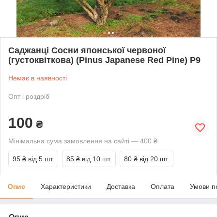
Саджанці Сосни японської червоної
(густоквіткова) (Pinus Japanese Red Pine) Р9
Немає в наявності
Опт і роздріб
100
₴
Мінімальна сума замовлення на сайті — 400 ₴
95 ₴
від 5 шт.
85 ₴
від 10 шт.
80 ₴
від 20 шт.
Опис
Характеристики
Доставка
Оплата
Умови п