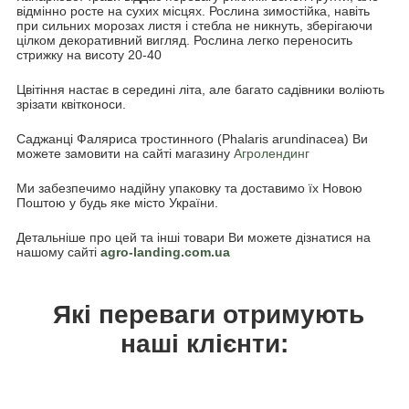
відмінно росте на сухих місцях. Рослина зимостійка, навіть
при сильних морозах листя і стебла не никнуть, зберігаючи
цілком декоративний вигляд. Рослина легко переносить
стрижку на висоту 20-40
Цвітіння настає в середині літа, але багато садівники воліють
зрізати квітконоси.
Саджанці Фаляриса тростинного (Phalaris arundinacea) Ви
можете замовити на сайті магазину
Агролендинг
Ми забезпечимо надійну упаковку та доставимо їх Новою
Поштою у будь яке місто України.
Детальніше про цей та інші товари Ви можете дізнатися на
нашому сайті
agro-landing.com.ua
Які переваги отримують
наші клієнти: