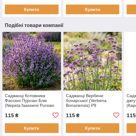
Купити
Купити
Подібні товари компанії
Саджанці Котовника
Саджанці Вербени
Садж
Фассені Пурсіан Блю
бонарської (Verbena
джгу
(Nepeta faassenii Pursian
Bonariensis) Р9
(Кар
Blue) Р9
flage
115
115
115
₴
₴
Купити
Купити