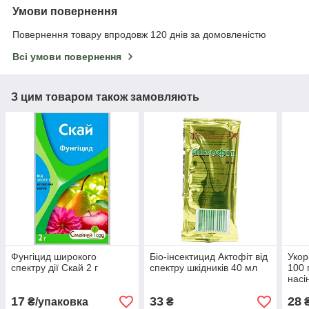
Умови повернення
Повернення товару впродовж 120 днів за домовленістю
Всі умови повернення
З цим товаром також замовляють
Фунгіцид широкого
Біо-інсектицид Актофіт від
Укор
спектру дії Скай 2 г
спектру шкідників 40 мл
100 
насі
17
33
28
₴/упаковка
₴