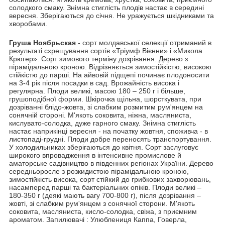
солодкого смаку. Знімна стиглість плодів настає в середині
вересня. Зберігаються до січня. Не уражується шкідниками та
хворобами.
Груша Ноябрьская
- сорт молдавської селекції отриманий в
результаті схрещування сортів «Тріумф Вієнни» і «Микола
Крюгер». Сорт зимового терміну дозрівання. Дерево з
пірамідальною кроною. Відрізняється зимостійкістю, високою
стійкістю до парші. На айвовій підщепі починає плодоносити
на 3-4 рік після посадки в сад. Врожайність висока і
регулярна. Плоди великі, масою 180 – 250 г і більше,
грушоподібної форми. Шкірочка щільна, шорсткувата, при
дозріванні блідо-жовта, зі слабким розмитим рум'янцем на
сонячній стороні. М'якоть соковита, ніжна, масляниста,
кислувато-солодка, дуже гарного смаку. Знімна стиглість
настає наприкінці вересня - на початку жовтня, споживча - в
листопаді-грудні. Плоди добре переносять транспортування.
У холодильниках зберігаються до квітня. Сорт заслуговує
широкого впровадження в інтенсивне промислове й
аматорське садівництво в південних регіонах України. Дерево
середньоросле з розкидистою пірамідальною кроною,
зимостійкість висока, сорт стійкий до грибкових захворювань,
насамперед парші та бактеріальних опіків. Плоди великі –
180-350 г (деякі мають вагу 700-800 г), після дозрівання –
жовті, зі слабким рум'янцем з сонячної сторони. М'якоть
соковита, масляниста, кисло-солодка, свіжа, з приємним
ароматом. Запилювачі : Улюблениця Каппа, Говерла,