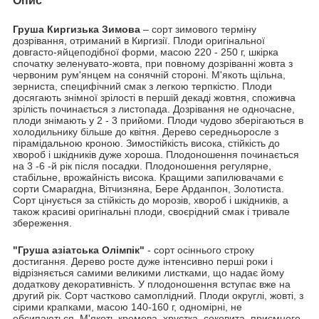
Опис
Груша Киргизька Зимова
– сорт зимового терміну
дозрівання, отриманий в Киргизії. Плоди оригінальної
довгасто-яйцеподібної форми, масою 220 - 250 г, шкірка
спочатку зеленувато-жовта, при повному дозріванні жовта з
червоним рум'янцем на сонячній стороні. М'якоть щільна,
зерниста, специфічний смак з легкою терпкістю. Плоди
досягають знімної зрілості в першій декаді жовтня, споживча
зрілість починається з листопада. Дозрівання не одночасне,
плоди знімають у 2 - 3 прийоми. Плоди чудово зберігаються в
холодильнику більше до квітня. Дерево середньоросле з
пірамідальною кроною. Зимостійкість висока, стійкість до
хвороб і шкідників дуже хороша. Плодоношення починається
на 3 -6 -й рік після посадки. Плодоношення регулярне,
стабільне, врожайність висока. Кращими запилювачами є
сорти Смарагдна, Вітчизняна, Бере Арданпон, Золотиста.
Сорт цінується за стійкість до морозів, хвороб і шкідників, а
також красиві оригінальні плоди, своєрідний смак і тривале
збереження.
"Груша азіатська Олімпік"
- сорт осіннього строку
достигання. Дерево росте дуже інтенсивно перші роки і
відрізняється самими великими листками, що надає йому
додаткову декоративність. У плодоношення вступає вже на
другий рік. Сорт частково самоплідний. Плоди округлі, жовті, з
сірими крапками, масою 140-160 г, одномірні, не
обсипаються. М'якоть кремова, хрустка, соковита, приємного