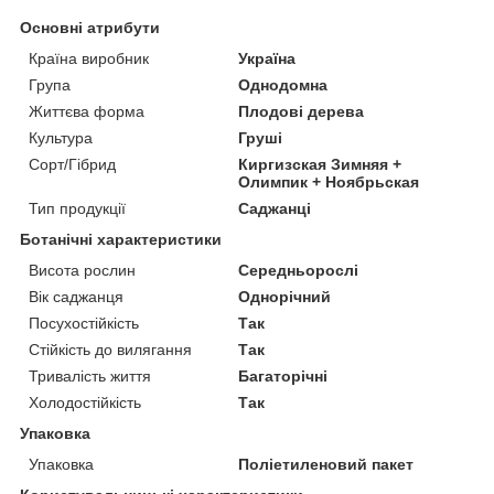
Основні атрибути
Країна виробник
Україна
Група
Однодомна
Життєва форма
Плодові дерева
Культура
Груші
Сорт/Гібрид
Киргизская Зимняя +
Олимпик + Ноябрьская
Тип продукції
Саджанці
Ботанічні характеристики
Висота рослин
Середньорослі
Вік саджанця
Однорічний
Посухостійкість
Так
Стійкість до вилягання
Так
Тривалість життя
Багаторічні
Холодостійкість
Так
Упаковка
Упаковка
Поліетиленовий пакет