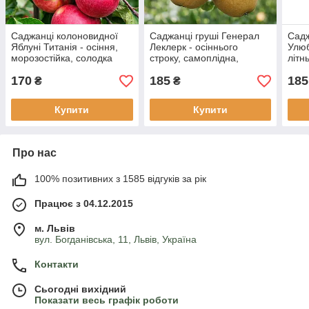
Саджанці колоновидної
Саджанці груші Генерал
Садж
Яблуні Титанія - осіння,
Леклерк - осіннього
Улюб
морозостійка, солодка
строку, самоплідна,
літн
морозостійка
моро
170
185
185
₴
₴
Купити
Купити
Про нас
100% позитивних з 1585 відгуків за рік
Працює з 04.12.2015
м. Львів
вул. Богданівська, 11, Львів, Україна
Контакти
Сьогодні вихідний
Показати весь графік роботи