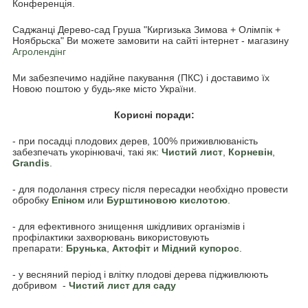
Конференція.
Саджанці Дерево-сад Груша "Киргизька Зимова + Олімпік +
Ноябрьска" Ви можете замовити на сайті інтернет - магазину
Агролендінг
Ми забезпечимо надійне пакування (ПКС) і доставимо їх
Новою поштою у будь-яке місто України.
Корисні поради:
- при посадці плодових дерев, 100% приживлюваність
забезпечать укорінювачі, такі як:
Чистий лист
,
Корневін
,
Grandis
.
- для подолання стресу після пересадки необхідно провести
обробку
Епіном
или
Бурштиновою кислотою
.
- для ефективного знищення шкідливих організмів і
профілактики захворювань використовують
препарати:
Брунька
,
Акто
фіт
и
Мідний купорос
.
- у весняний період і влітку плодові дерева підживлюють
добривом -
Чистий лист для саду