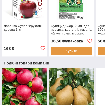
Добриво Супер Фруктові
Фунгіцид Скор, 2 мл. для
Фунг
дерева 1 кг
персика, картоплі, томатів,
100 
яблуні, груші, моркви,
кущі
Syngenta
36,50
56
₴/упаковка
168
₴
Купити
Подібні товари компанії