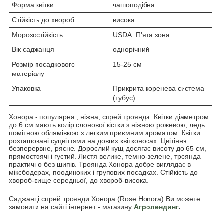
Форма квітки
чашоподібна
Стійкість до хвороб
висока
Морозостійкість
USDA: П'ята зона
Вік саджанця
однорічний
Розмір посадкового
15-25 см
матеріалу
Упаковка
Прикрита коренева система
(тубус)
Хонора - популярна , ніжна, спрей троянда. Квітки діаметром
до 6 см мають колір слонової кістки з ніжною рожевою, ледь
помітною облямівкою з легким приємним ароматом. Квітки
розташовані суцвіттями на довгих квітконосах. Цвітіння
безперервне, рясне. Дорослий кущ досягає висоту до 65 см,
прямостоячі і густий. Листя велике, темно-зелене, троянда
практично без шипів. Троянда Хонора добре виглядає в
міксбодерах, поодиноких і групових посадках. Стійкість до
хвороб-вище середньої, до хвороб-висока.
Саджанці спрей троянди Хонора (Rose Honora) Ви можете
замовити на сайті інтернет - магазину
Агролендинг
.