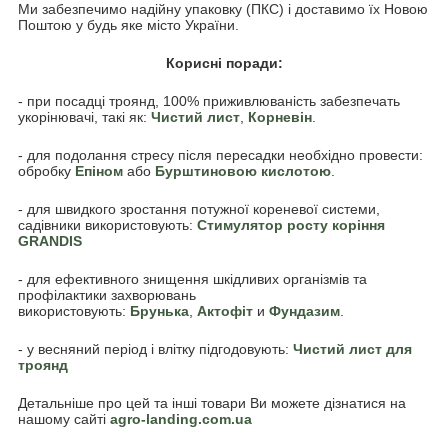
Ми забезпечимо надійну упаковку (ПКС) і доставимо їх Новою
Поштою у будь яке місто України.
Корисні поради:
- при посадці троянд, 100% приживлюваність забезпечать
укорінювачі, такі як:
Чистий лист
,
Корневін
.
- для подолання стресу після пересадки необхідно провести:
обробку
Епіном
або
Бурштиновою кислотою
.
- для швидкого зростання потужної кореневої системи,
садівники використовують:
Стимулятор росту коріння
GRANDIS
- для ефективного знищення шкідливих організмів та
профілактики захворювань
використовують:
Брунька
,
Акто
фіт
и
Фундазим
.
- у весняний період і влітку підгодовують:
Чистий лист для
троянд
Детальніше про цей та інші товари Ви можете дізнатися на
нашому сайті
agro-landing.com.ua