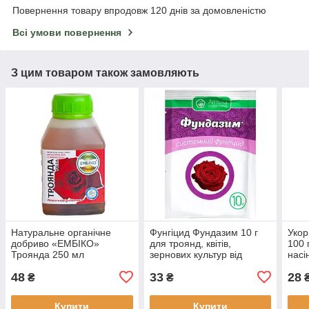
Повернення товару впродовж 120 днів за домовленістю
Всі умови повернення
З цим товаром також замовляють
Натуральне органічне
Фунгіцид Фундазим 10 г
Укор
добриво «ЕМБІКО»
для троянд, квітів,
100 
Троянда 250 мл
зернових культур від
насі
Ukravit (оригінал)
48
33
28
₴
₴
Купити
Купити