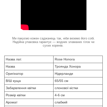
Ми пакуємо кожен саджанець так, ніби веземо його собі.
Надійна упаковка гарантує — жодних зламаних гілок чи
сухих коренів.
Назва лат.
Rose Honora
Назва
Троянда Хонора
Оригінатор
Нідерланди
В/Ш куща
65/55 см
Забарвлення квітки
слонової кістки
Розмір квітки
4-6 см
Аромат
слабкий