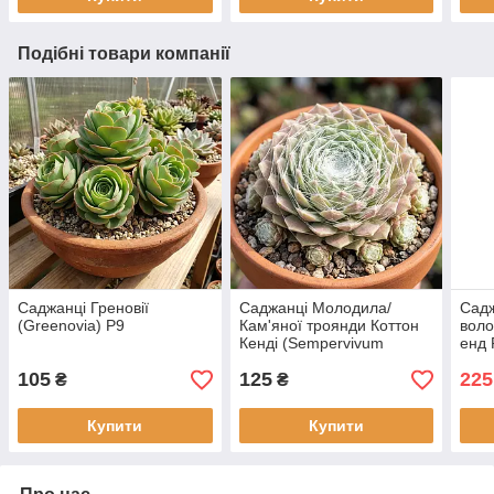
Подібні товари компанії
Саджанці Греновії
Саджанці Молодила/
Садж
(Greenovia) P9
Кам'яної троянди Коттон
воло
Кенді (Sempervivum
енд 
tectorum Cotton Candy) P9
pani
105
125
225
С2
₴
₴
Купити
Купити