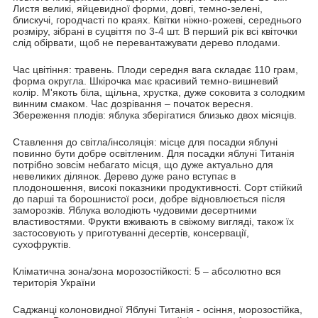
Листя великі, яйцевидної форми, довгі, темно-зелені,
блискучі, городчасті по краях. Квітки ніжно-рожеві, середнього
розміру, зібрані в суцвіття по 3-4 шт. В перший рік всі квіточки
слід обірвати, щоб не перевантажувати дерево плодами.
Час цвітіння: травень. Плоди середня вага складає 110 грам,
форма округла. Шкірочка має красивий темно-вишневий
колір. М'якоть біла, щільна, хрустка, дуже соковита з солодким
винним смаком. Час дозрівання – початок вересня.
Збереження плодів: яблука зберігатися близько двох місяців.
Ставлення до світла/інсоляція: місце для посадки яблуні
повинно бути добре освітленим. Для посадки яблуні Титанія
потрібно зовсім небагато місця, що дуже актуально для
невеликих ділянок. Дерево дуже рано вступає в
плодоношення, високі показники продуктивності. Сорт стійкий
до парші та борошнистої роси, добре відновлюється після
заморозків. Яблука володіють чудовими десертними
властивостями. Фрукти вживають в свіжому вигляді, також їх
застосовують у приготуванні десертів, консервації,
сухофруктів.
Кліматична зона/зона морозостійкості: 5 – абсолютно вся
територія України
Саджанці колоновидної Яблуні Титанія - осіння, морозостійка,