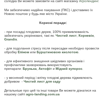
солодка Ви можете замовити на сайті магазину
Агролендинг.
Ми забезпечимо надійне пакування (ПКС) і доставимо їх
Новою поштою у будь-яке місто України.
Корисні поради:
- при посадці плодових дерев, 100% приживлюваність
забезпечать укорінювачі, такі як:
Чистий лист
,
Корневін
,
Grandis
.
- для подолання стресу після пересадки необхідно провести
обробку
Епіном
или
Бурштиновою кислотою
.
- для ефективного знищення шкідливих організмів і
профілактики захворювань використовують
препарати:
Брунька
,
Акто
фіт
и
Мідний купорос
.
- у весняний період і влітку плодові дерева підживлюють
добривом -
Чистий лист для саду
Детальніше про цей та інші товари Ви можете дізнатися на
нашому сайті
agro-landing.com.ua