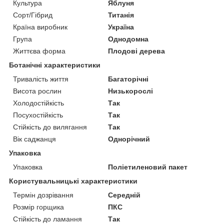
Культура
Яблуня
Сорт/Гібрид
Титанія
Країна виробник
Україна
Група
Однодомна
Життєва форма
Плодові дерева
Ботанічні характеристики
Тривалість життя
Багаторічні
Висота рослин
Низькорослі
Холодостійкість
Так
Посухостійкість
Так
Стійкість до вилягання
Так
Вік саджанця
Однорічний
Упаковка
Упаковка
Поліетиленовий пакет
Користувальницькі характеристики
Термін дозрівання
Середній
Розмір горщика
ПКС
Стійкість до ламання
Так