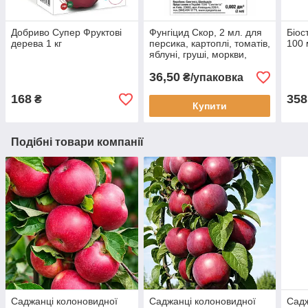
Добриво Супер Фруктові
Фунгіцид Скор, 2 мл. для
Біо
дерева 1 кг
персика, картоплі, томатів,
100 
яблуні, груші, моркви,
Syngenta
36,50
₴/упаковка
168
358
₴
Купити
Подібні товари компанії
Саджанці колоновидної
Саджанці колоновидної
Садж