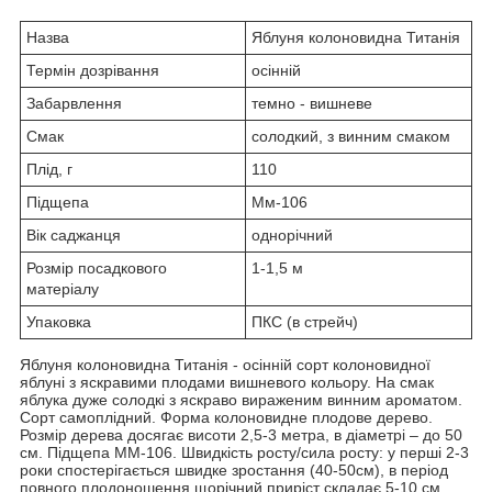
Назва
Яблуня колоновидна Титанія
Термін дозрівання
осінній
Забарвлення
темно - вишневе
Смак
солодкий, з винним смаком
Плід, г
110
Підщепа
Мм-106
Вік саджанця
однорічний
Розмір посадкового
1-1,5 м
матеріалу
Упаковка
ПКС (в стрейч)
Яблуня колоновидна Титанія - осінній сорт колоновидної
яблуні з яскравими плодами вишневого кольору. На смак
яблука дуже солодкі з яскраво вираженим винним ароматом.
Сорт самоплідний. Форма колоновидне плодове дерево.
Розмір дерева досягає висоти 2,5-3 метра, в діаметрі – до 50
см. Підщепа ММ-106. Швидкість росту/сила росту: у перші 2-3
роки спостерігається швидке зростання (40-50см), в період
повного плодоношення щорічний приріст складає 5-10 см.